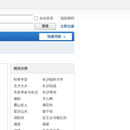
自动登录
找回密码
登录
立即注册
快捷导航
相关分类
时务学堂
长沙临时大学
文夕大火
长沙抗战
辛亥革命与长沙
长沙弹词
湘剧
天心阁
麓山名人
潮宗街
，
星沙山水
坡子街
浏阳河
定王台与都正街
限
湘茶
湘菜