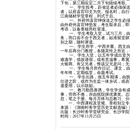
下旬，第三期应定二月下旬陆续考取。
一、学生投考，距省近者必须保
沙
者，以府县官印文为凭。报名时，自行
江南储材学堂章程，列式于后。
一、外府州县官绅保送之学生必
由外府州县官绅垫发，考生取录后，即
考语，以备查核而杜冒滥。
一、学生考取入堂，试习三月，
务，而口齿不合于西文者，姑准留堂肄
别之期，随时屏退。
一、学生所学，中西并重。西文
一年后再分门教授，各随其性之所近，
一、学生入堂，以五年学成出堂
难逃学，借故请假，或有意滋事，希冀
火银两。有父兄者，惟该父兄是问；无
一、学生每月所作日记、课文，
文
年年终，定期临堂，命题考试。
一、学生出路，俟五年期满，由
仕进之阶，或作为生监一体乡试，或咨
遣委用，以示鼓励。
一、教习勤恳善诱，学生学业有
事，劳而不倦，亦由抚院择优褒奖。总
怠，笔之于册。每月月终与总教习、分
一、中西课程及堂规、章程别立专
来源：《湖南时务学堂历史文献选编》
出版：长沙时务学堂研究会、长沙学院
时间：2017年11月25日
库