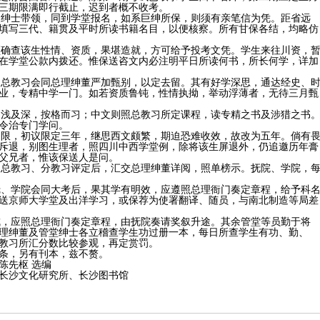
三期限满即行截止，迟到者概不收考。
送绅士带领，同到学堂报名，如系巨绅所保，则须有亲笔信为凭。距省远
填写三代、籍贯及平时所读书籍名目，以便核察。所有甘保各结，均略仿
须确查该生性情、资质，果堪造就，方可给予投考文凭。学生来往川资，
在学堂公款内拨还。惟保送咨文内必注明平日所读何书，所长何学，详加
由总教习会同总理绅董严加甄别，以定去留。其有好学深思，通达经史、
业，专精中学一门。如若资质鲁钝，性情执拗，举动浮薄者，无待三月甄
由浅及深，按格而习；中文则照总教习所定课程，读专精之书及涉猎之书
令治专门学问。
为限，初议限定三年，继思西文颇繁，期迫恐难收效，故改为五年。倘有
斥退，别图生理者，照四川中西学堂例，除将该生屏退外，仍追邀历年膏
父兄者，惟该保送人是问。
由总教习、分教习评定后，汇交总理绅董详阅，照单榜示。抚院、学院，
抚、学院会同大考后，果其学有明效，应遵照总理衙门奏定章程，给予科
送京师大学堂及出洋学习，或保荐为使署翻译、随员，与南北制造等局差
成，应照总理衙门奏定章程，由抚院奏请奖叙升途。其余管堂等员勤于将
理绅董及管堂绅士各立稽查学生功过册一本，每日所查学生有功、勤、
教习所汇分数比较参观，再定赏罚。
条，另有刊本，兹不赘。
陈先枢 选编
长沙文化研究所、长沙图书馆