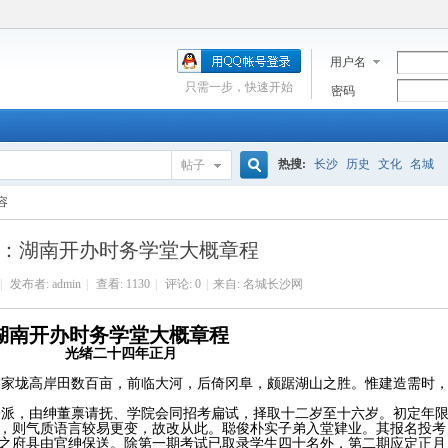
用户名
只需一步，快速开始
密码
热搜:
长沙
历史
文化
名城
帖子
搜
容
：湖南开办时务学堂大概章程
索
|
发布者:
admin
|
查看:
1130
|
评论: 0
|
来自: 名城长沙网
湖南开办时务学堂大概章程
光绪二十四年正月
候家垅高岸田数百亩，前临大河，后倚冈阜，颇踞湖山之胜。惟建造需时
分派，由绅董禀请抚、学院会同招考扁试，择取十二岁至十六岁。初定年
，则气质语言较易更变，故改从此。聪俊朴实子弟入堂肄业。其报名投考
之府县由官绅保送。除第一期考试已取录学生四十名外，第二期应定正月