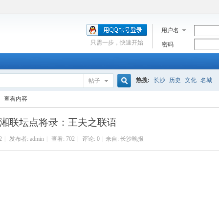
用户名
只需一步，快速开始
密码
热搜:
长沙
历史
文化
名城
帖子
搜
查看内容
湘联坛点将录：王夫之联语
索
2
|
发布者:
admin
|
查看:
702
|
评论: 0
|
来自: 长沙晚报