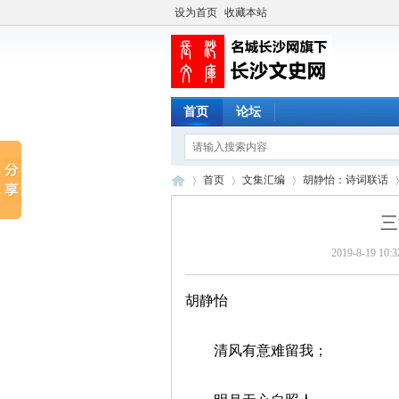
设为首页
收藏本站
首页
论坛
首页
文集汇编
胡静怡：诗词联话
三
2019-8-19 10:3
长
›
›
›
›
胡静怡
清风有意难留我；