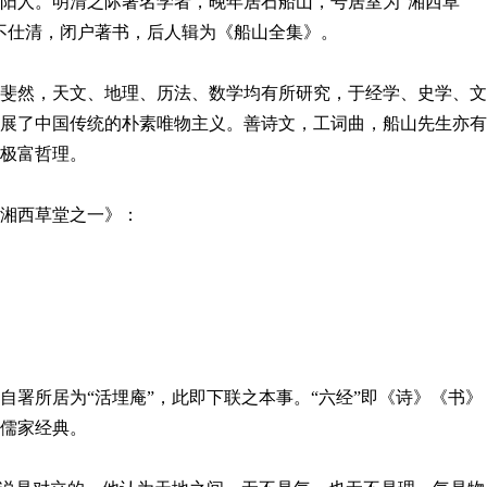
人。明清之际著名学者，晚年居石船山，号居室为“湘西草
不仕清，闭户著书，后人辑为《船山全集》。
然，天文、地理、历法、数学均有所研究，于经学、史学、文
展了中国传统的朴素唯物主义。善诗文，工词曲，船山先生亦有
极富哲理。
湘西草堂之一》：
所居为“活埋庵”，此即下联之本事。“六经”即《诗》《书》
儒家经典。