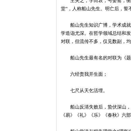
王夫之，字而农，号姜斋，衡阳
堂”，人称船山先生。明亡后，誓
船山先生知识广博，学术成就斐
学造诣尤深。在哲学领域总结和发
对联，但流传不多，仅见数副，均
|
船山先生最有名的对联为《题
六经责我开生面；
七尺从天乞活埋。
船山反清失败后，蛰伏深山，自署
长
《易》《礼》《乐》《春秋》六部