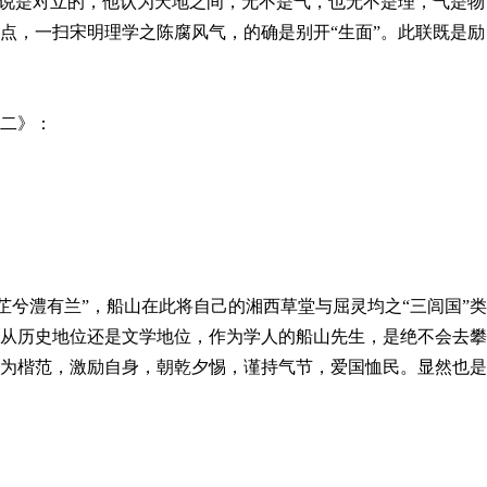
说是对立的，他认为天地之间，无不是气，也无不是理，气是物
点，一扫宋明理学之陈腐风气，的确是别开“生面”。此联既是励
二》：
兮澧有兰”，船山在此将自己的湘西草堂与屈灵均之“三闾国”类
从历史地位还是文学地位，作为学人的船山先生，是绝不会去攀
为楷范，激励自身，朝乾夕惕，谨持气节，爱国恤民。显然也是