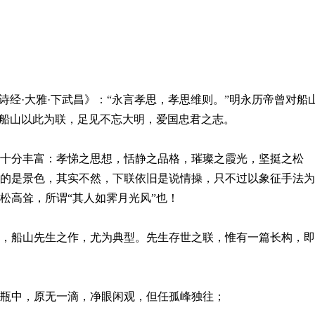
经·大雅·下武昌》：“永言孝思，孝思维则。”明永历帝曾对船
，船山以此为联，足见不忘大明，爱国忠君之志。
分丰富：孝悌之思想，恬静之品格，璀璨之霞光，坚挺之松
的是景色，其实不然，下联依旧是说情操，只不过以象征手法为
松高耸，所谓“其人如霁月光风”也！
船山先生之作，尤为典型。先生存世之联，惟有一篇长构，即
中，原无一滴，净眼闲观，但任孤峰独往；