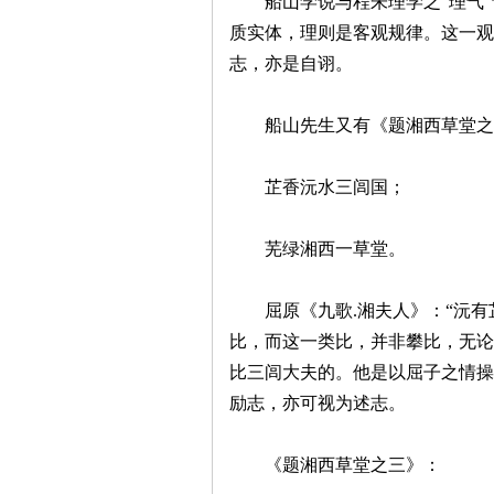
船山学说与程朱理学之“理气”
质实体，理则是客观规律。这一观
志，亦是自诩。
船山先生又有《题湘西草堂之
沙
芷香沅水三闾国；
芜绿湘西一草堂。
屈原《九歌.湘夫人》：“沅有芷
比，而这一类比，并非攀比，无论
比三闾大夫的。他是以屈子之情操
文
励志，亦可视为述志。
《题湘西草堂之三》：