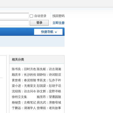
自动登录
找回密码
登录
立即注册
快捷导航
相关分类
陈书良：旧时月色
陈先枢：访古湖湘
顾庆丰：长沙的传
胡静怡：诗词联话
说
黄曾甫：春泥馆随
李跃龙：弘亦子衿
笔
梁小进：无倦室文
彭国梁：彭胡子话
选
长沙
沈绍尧：访古问今
孙文辉：蛮野寻根
走长沙
徐特立文集
杨里昂：望麓园随
笔
杨锡贵：古樵笔记
易允武：亲吻母城
于鹏远：湖湘学人
曾继祖：老街故事
录