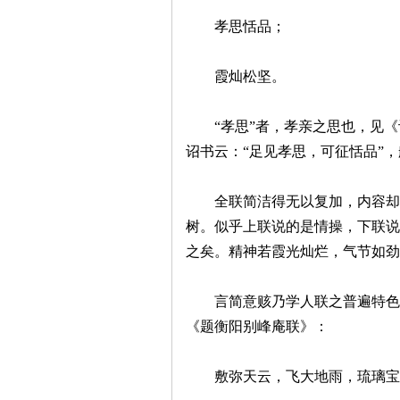
孝思恬品；
霞灿松坚。
史
“孝思”者，孝亲之思也，见《诗
诏书云：“足见孝思，可征恬品”
全联简洁得无以复加，内容却十
树。似乎上联说的是情操，下联说
之矣。精神若霞光灿烂，气节如劲
网
言简意赅乃学人联之普遍特色，
《题衡阳别峰庵联》：
敷弥天云，飞大地雨，琉璃宝瓶