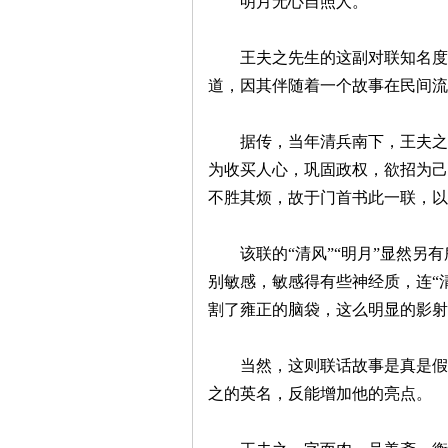
明月无心自照人。
沙
王夫之先生的这副对联知名度非
道，因其伴随着一个故事在民间流
据传，当年清兵南下，王夫之在
为收买人心，巩固政权，欲招为己
不胜其烦，故于门首书此一联，
文
该联的“清风”“明月”显然另有
别敏感，敏感得有些神经质，连“
割了雍正的脑袋，这么明显的影射
当然，这则联话故事是真是假尚
之的英名，反能增加他的亮点。
库