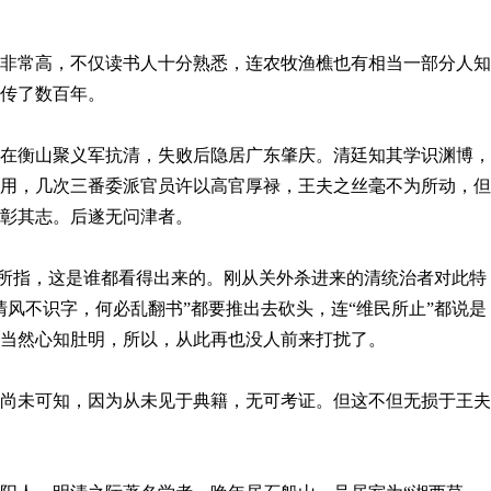
常高，不仅读书人十分熟悉，连农牧渔樵也有相当一部分人知
传了数百年。
衡山聚义军抗清，失败后隐居广东肇庆。清廷知其学识渊博，
用，几次三番委派官员许以高官厚禄，王夫之丝毫不为所动，但
以彰其志。后遂无问津者。
所指，这是谁都看得出来的。刚从关外杀进来的清统治者对此特
清风不识字，何必乱翻书”都要推出去砍头，连“维民所止”都说是
当然心知肚明，所以，从此再也没人前来打扰了。
未可知，因为从未见于典籍，无可考证。但这不但无损于王夫