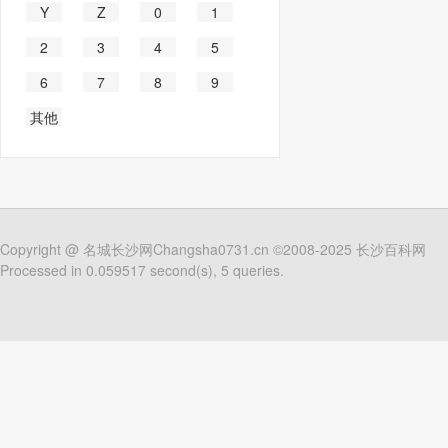
Y
Z
0
1
2
3
4
5
6
7
8
9
其他
Copyright @
名城长沙网Changsha0731.cn
©2008-2025
长沙百科网
Processed in 0.059517 second(s), 5 queries.