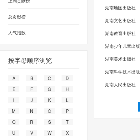
上周贡献榜
湖南地图出版社
总贡献榜
湖南文艺出版社
人气指数
湖南教育出版社
湖南少年儿童出版
按字母顺序浏览
湖南美术出版社
湖南科学技术出版
A
B
C
D
湖南人民出版社
E
F
G
H
I
J
K
L
M
N
O
P
Q
R
S
T
U
V
W
X