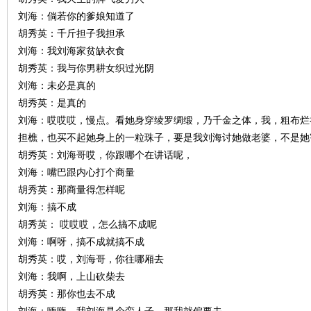
城
刘海：倘若你的爹娘知道了
胡秀英：千斤担子我担承
刘海：我刘海家贫缺衣食
胡秀英：我与你男耕女织过光阴
刘海：未必是真的
胡秀英：是真的
刘海：哎哎哎，慢点。看她身穿绫罗绸缎，乃千金之体，我，粗布烂
担樵，也买不起她身上的一粒珠子，要是我刘海讨她做老婆，不是她
长
胡秀英：刘海哥哎，你跟哪个在讲话呢，
刘海：嘴巴跟内心打个商量
胡秀英：那商量得怎样呢
刘海：搞不成
胡秀英： 哎哎哎，怎么搞不成呢
刘海：啊呀，搞不成就搞不成
胡秀英：哎，刘海哥，你往哪厢去
刘海：我啊，上山砍柴去
沙
胡秀英：那你也去不成