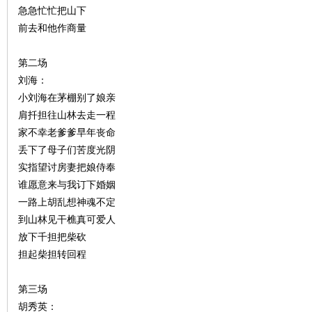
急急忙忙把山下
前去和他作商量
第二场
刘海：
小刘海在茅棚别了娘亲
肩扦担往山林去走一程
家不幸老爹爹早年丧命
|
丢下了母子们苦度光阴
实指望讨房妻把娘侍奉
谁愿意来与我订下婚姻
一路上胡乱想神魂不定
到山林见干樵真可爱人
放下千担把柴砍
担起柴担转回程
长
第三场
胡秀英：