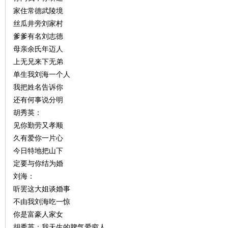
家住常德武陵境
丝瓜井旁刘家村
~
爹爹有名刘志德
母亲余氏年迈人
上无兄来下无弟
单生我刘海一个人
我把姓名告诉你
还有何事说分明
胡秀英：
见你勤劳又孝顺
名
久有爱你一片心
今日特地把山下
定要与你结为婚
刘海：
听罢这大姐谈婚事
不由我刘海吃一惊
你是富豪人家女
胡秀英：我天生的脾气爱穷人