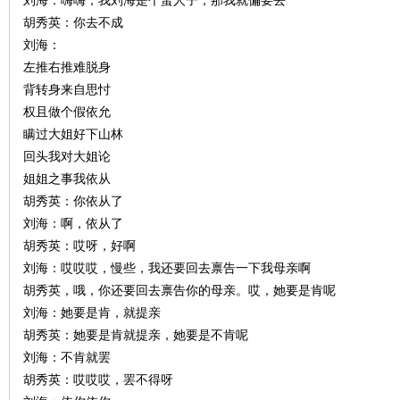
刘海：嗨嗨，我刘海是个蛮人子，那我就偏要去
胡秀英：你去不成
刘海：
左推右推难脱身
背转身来自思忖
权且做个假依允
瞒过大姐好下山林
网
回头我对大姐论
姐姐之事我依从
胡秀英：你依从了
刘海：啊，依从了
胡秀英：哎呀，好啊
刘海：哎哎哎，慢些，我还要回去禀告一下我母亲啊
胡秀英，哦，你还要回去禀告你的母亲。哎，她要是肯呢
刘海：她要是肯，就提亲
旗
胡秀英：她要是肯就提亲，她要是不肯呢
刘海：不肯就罢
胡秀英：哎哎哎，罢不得呀