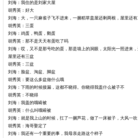
刘海：我住的是刘家大屋
胡秀英：好大
刘海：大，一只麻雀子飞不进来，一捆稻草盖屋还剩两根，屋里还有
胡秀英：三蛋
刘海：鸡蛋，鸭蛋，鹅蛋
胡秀英：那不是天天有蛋吃了吗
刘海：哎，又不是那号吃的蛋，那是墙上的洞眼，太阳光一照进来，
屋里还有三盆
胡秀英：三盆
刘海：脸盆、淘盆、脚盆
胡秀英：要这么多盆做什么哦
刘海：下雨的时候接漏，这都不晓得。你晓得我盖什么被子不
胡秀英：不晓得
刘海：我盖的哦嗬被
胡秀英：什么叫哦嗬被
刘海：就是我上山的时候，扛了一捆芦花，做了一床被子，大风一吹
胡秀英：海哥娶定了
刘海：我还有一个重要的事，我母亲走路这个样子