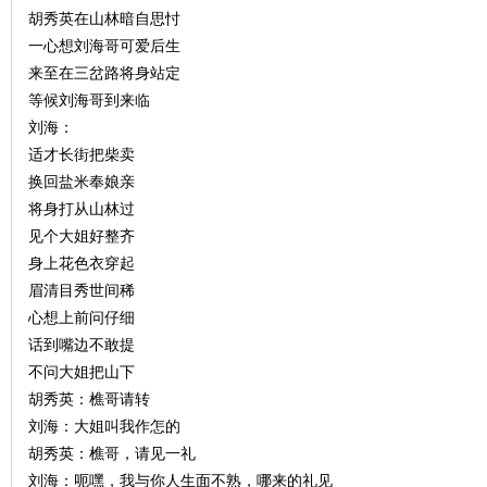
胡秀英在山林暗自思忖
一心想刘海哥可爱后生
来至在三岔路将身站定
等候刘海哥到来临
刘海：
适才长街把柴卖
沙
换回盐米奉娘亲
将身打从山林过
见个大姐好整齐
身上花色衣穿起
眉清目秀世间稀
心想上前问仔细
话到嘴边不敢提
不问大姐把山下
文
胡秀英：樵哥请转
刘海：大姐叫我作怎的
胡秀英：樵哥，请见一礼
刘海：呃嘿，我与你人生面不熟，哪来的礼见