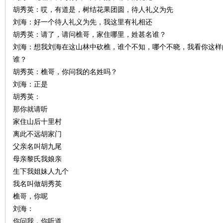
胡秀英：哎，有道是，树结花果团圆，待人礼义为先
刘海：好一个待人礼义为先，我这里有礼相还
胡秀英：请了，请问樵哥，家住哪里，姓甚名谁？
刘海：想我刘海在这山林中砍樵，谁个不知，哪个不晓，我看你这样
史
谁？
胡秀英：樵哥，你问我的名姓吗？
刘海：正是
胡秀英：
那你就请听
家住山后十里村
离此不远胡家门
父亲名叫胡九尾
网
母亲黎氏我娘亲
生下我姐妹人九个
我名叫做胡秀英
樵哥，你呢
刘海：
你问我，你听道