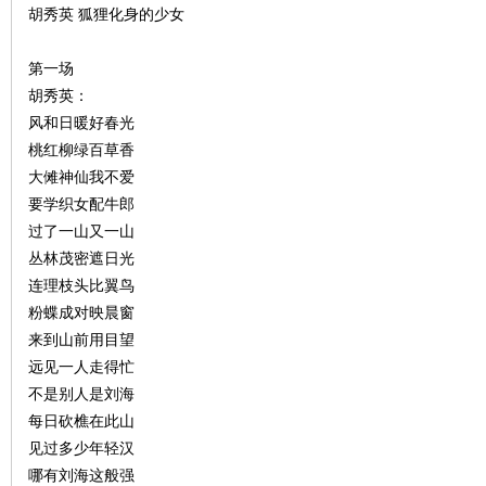
胡秀英 狐狸化身的少女
沙
第一场
胡秀英：
风和日暖好春光
桃红柳绿百草香
大傩神仙我不爱
要学织女配牛郎
过了一山又一山
丛林茂密遮日光
文
连理枝头比翼鸟
粉蝶成对映晨窗
来到山前用目望
远见一人走得忙
不是别人是刘海
每日砍樵在此山
见过多少年轻汉
哪有刘海这般强
库