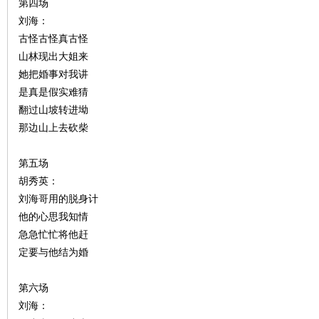
第四场
刘海：
古怪古怪真古怪
站
山林现出大姐来
她把婚事对我讲
是真是假实难猜
翻过山坡转进坳
那边山上去砍柴
第五场
胡秀英：
刘海哥用的脱身计
他的心思我知情
急急忙忙将他赶
定要与他结为婚
第六场
刘海：