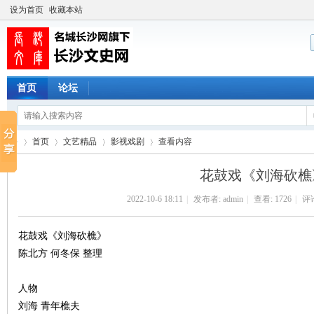
设为首页
收藏本站
首页
论坛
首页
文艺精品
影视戏剧
查看内容
花鼓戏《刘海砍樵
2022-10-6 18:11
|
发布者:
admin
|
查看:
1726
|
评论
长
›
›
›
›
花鼓戏《刘海砍樵》
陈北方 何冬保 整理
人物
刘海 青年樵夫