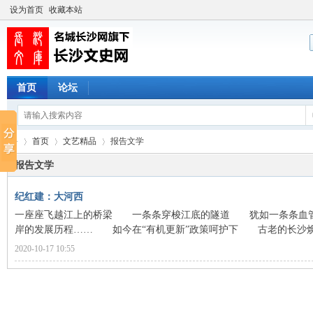
设为首页
收藏本站
首页
论坛
首页
文艺精品
报告文学
报告文学
纪红建：大河西
长
›
›
›
一座座飞越江上的桥梁 一条条穿梭江底的隧道 犹如一条条血
岸的发展历程…… 如今在“有机更新”政策呵护下 古老的长沙焕发
2020-10-17 10:55