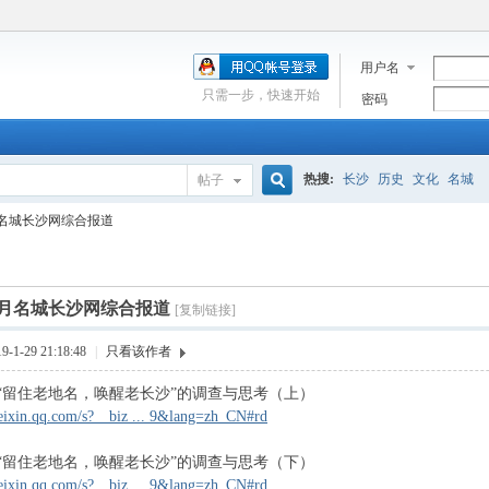
用户名
只需一步，快速开始
密码
热搜:
长沙
历史
文化
名城
帖子
搜
2月名城长沙网综合报道
索
12月名城长沙网综合报道
[复制链接]
1-29 21:18:48
|
只看该作者
2-05 “留住老地名，唤醒老长沙”的调查与思考（上）
eixin.qq.com/s?__biz ... 9&lang=zh_CN#rd
2-06 “留住老地名，唤醒老长沙”的调查与思考（下）
eixin.qq.com/s?__biz ... 9&lang=zh_CN#rd