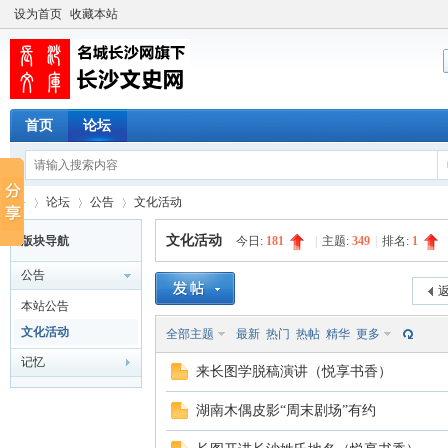
设为首页
收藏本站
首页
论坛
论坛
公告
文化活动
文化活动
版块导航
今日:
181
|
主题:
349
|
排名:
1
公告
长
»
›
›
返
本站公告
文化活动
全部主题
最新
热门
热帖
精华
更多
记忆
来长图学脱稿演讲（悦享书香）
湖南木偶皮影“周末剧场”有约