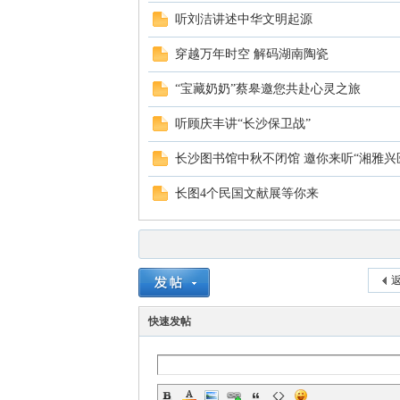
听刘洁讲述中华文明起源
穿越万年时空 解码湖南陶瓷
“宝藏奶奶”蔡皋邀您共赴心灵之旅
听顾庆丰讲“长沙保卫战”
长沙图书馆中秋不闭馆 邀你来听“湘雅兴
|
长图4个民国文献展等你来
返
快速发帖
长