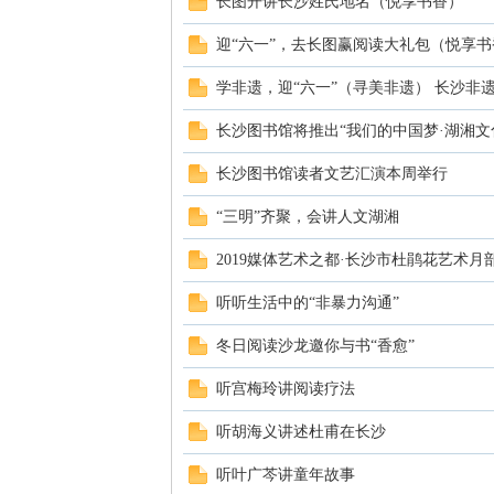
长图开讲长沙姓氏地名（悦享书香）
沙
迎“六一”，去长图赢阅读大礼包（悦享书
学非遗，迎“六一”（寻美非遗） 长沙非
长沙图书馆将推出“我们的中国梦·湖湘文
长沙图书馆读者文艺汇演本周举行
“三明”齐聚，会讲人文湖湘
2019媒体艺术之都·长沙市杜鹃花艺术月
文
听听生活中的“非暴力沟通”
冬日阅读沙龙邀你与书“香愈”
听宫梅玲讲阅读疗法
听胡海义讲述杜甫在长沙
听叶广芩讲童年故事
库