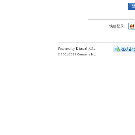
快捷登录:
Powered by
Discuz!
X3.2
© 2001-2013
Comsenz Inc.