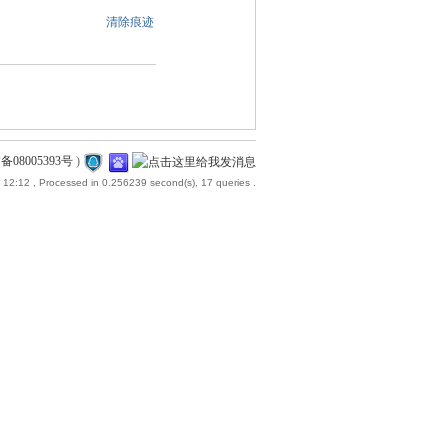
清除痕迹
备08005393号
)
 12:12
, Processed in 0.256239 second(s), 17 queries .