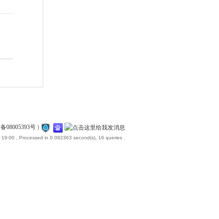
备08005393号
)
 19:00
, Processed in 0.082363 second(s), 16 queries .