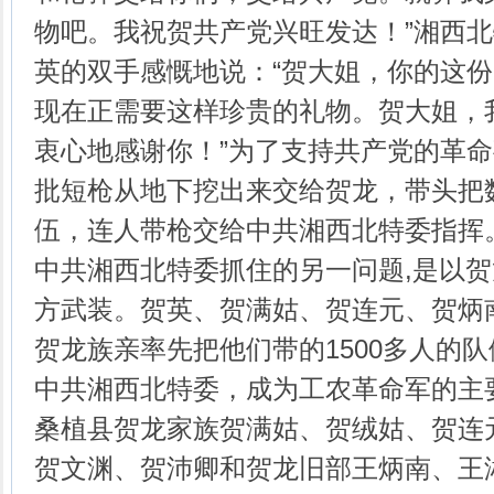
物吧。我祝贺共产党兴旺发达！”湘西
英的双手感慨地说：“贺大姐，你的这
现在正需要这样珍贵的礼物。贺大姐，
衷心地感谢你！”为了支持共产党的革
批短枪从地下挖出来交给贺龙，带头把
伍，连人带枪交给中共湘西北特委指挥
中共湘西北特委抓住的另一问题,是以
方武装。贺英、贺满姑、贺连元、贺炳
贺龙族亲率先把他们带的1500多人的队
中共湘西北特委，成为工农革命军的主
桑植县贺龙家族贺满姑、贺绒姑、贺连
贺文渊、贺沛卿和贺龙旧部王炳南、王