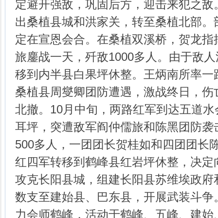
定避开强敌，巩固后方，迎击来犯之敌
出桑植县城和洪家关，转至桑植北部。
定在宣恩会合。在桑植双溪桥，贺龙指
旅鏖战一天，歼敌1000多人。由于敌
移到内半县白果坪休整。王炳南所率一
桑植县周燮卿团防遭遇，激战终日，伤亡
北撤。10月中旬，两路红军到达五道
耳坪，突遭敌军阎仲儒旅和陈黑团防袭
500多人，一团团长贺桂如和四团团长
红四军转移到鹤峰县红岩坪休整，决定向
攻克长阳县城，组建长阳县苏维埃政府
数支至建始县、巴东县，开展武装斗争
力会师鹤峰，活动于鹤峰、五峰、建始