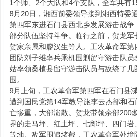
1个师、2个大队和4个支队，全军共有1
8月20日，湘西前委领导接到湘西特委
第四军东进石门县西北乡发展游击战争
部分队伍坚持斗争。临行之前，贺龙军
贺家亲属和廖汉生等人。工农革命军第
团防刘子维率兵乘机围剿留守游击队员
姑率领桑植县留守游击队员与敌绕了几
围。
9月上旬，工农革命军第四军在石门县
遭到国民党第14军教导旅李云杰部和
亡惨重，大部溃散。贺龙带领余部200
界的走马坪、红土坪、七郎坪、四门岩
等地。敌军围追堵截，工农革命军处境