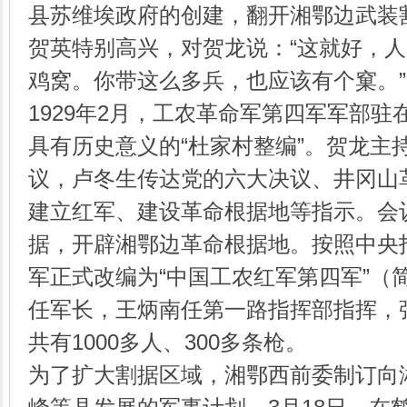
县苏维埃政府的创建，翻开湘鄂边武装
贺英特别高兴，对贺龙说：“这就好，人
鸡窝。你带这么多兵，也应该有个窠。”
1929年2月，工农革命军第四军军部
具有历史意义的“杜家村整编”。贺龙主
议，卢冬生传达党的六大决议、井冈山
建立红军、建设革命根据地等指示。会
据，开辟湘鄂边革命根据地。按照中央
军正式改编为“中国工农红军第四军”（
任军长，王炳南任第一路指挥部指挥，
共有1000多人、300多条枪。
为了扩大割据区域，湘鄂西前委制订向