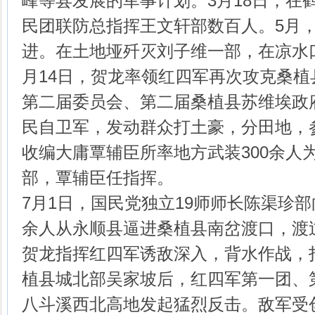
峰等县发展的军事计划。3月18日，在
民团联防总指挥王文轩部数百人。5月
进。在土地垭歼灭刘子维一部，在凉水
月14日，贺龙率领红四军再次攻克桑
第二届委员会、第二届桑植县苏维埃政
民自卫军，发动群众打土豪，分田地，
收编大庸覃辅臣所率地方武装300余人
部，覃辅臣任指挥。
7月1日，国民党独立19师师长陈渠珍部
余人从永顺县逼进桑植县南岔渡口，渡过
贺龙指挥红四军诱敌深入，背水作战，
植县城北部吴家坡后，红四军第一团、
八斗溪西北高地发起猛烈反击。敌军受