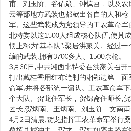
甫、刘玉阶、谷佑箴、钟慎吾，以及农
云等部地方武装也都献出各自的人和枪
军。这些武装成为党领导的工农革命军
北特委以这1500人组成核心队伍,使其
惯上称为“基本队”,聚居洪家关。经过一
编的武装,拥有3700多人、1500余枪。
3月30日,中共湘西北特委在洪家关召开
打出戴桂香用红布缝制的湘鄂边第一面
命军,并将各部统一编队。工农革命军
个大队。贺龙任军长，贺锦斋任师长,
团长,贺炳南、王炳南、刘玉阶、文南
4月2日清晨,贺龙指挥工农革命军举行
桑植县城冲去。贺龙、贺桂如率中路军