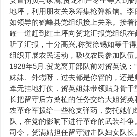
安置伤员与家属,贺龙和卢冬生等人到
地坪，利用朋友关系筹集枪弹粮饷。李
如领导的鹤峰县党组织接上关系。接着
耀一道赶到红土坪向贺龙汇报党组织在
听了汇报，十分高兴,称赞徐锡如等干得
组织开展农民运动，吸收农民参加队伍
1928年5月,贺龙离开部队前对贺英说
妹妹、外甥呀，过去都是你管的，还是
牵无挂地打仗，贺英姐妹带领贴身骨干
长把留守后方桑植的任务交给大姐贺英
农革命军拨给一些枪支弹药，委托她们
队，在党的影响下进行革命的武装斗争
司令，贺满姑担任留守游击队妇女队长