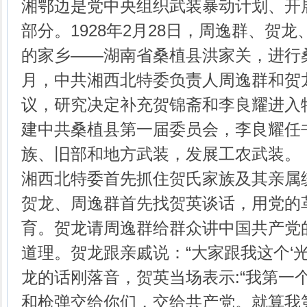
湘鄂边是党中央组织武装暴动计划、开
部分。1928年2月28日，周逸群、贺
的家乡——湖南省桑植县洪家关，进行
月，中共湘西北特委负责人周逸群和贺
议，研究决定补充贺锦斋和李良耀进入
建中共桑植县第一届委员会，李良耀任
族、旧部和地方武装，发展工农武装。
湘西北特委首先抓住贺氏家族及其亲属
贺龙、周逸群首先找贺英谈话，用党的
育。贺龙请周逸群给群众讲中国共产党
道理。贺龙跟亲戚说：“大家跟我这个‘光
龙的话刚落音，贺英当场表示:“我第一
和枪弹交给你们，交给共产党。就算我