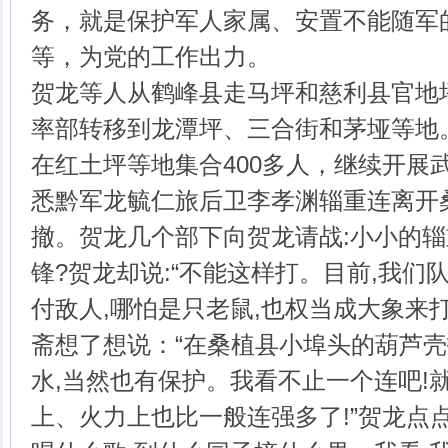
务，就是保护军人家属、安置不能随军
等，为党的工作出力。
贺龙等人从鹤峰县走马坪和慈利县官地
率部转移到龙潭坪、三合街和茅垭等地。
在红土坪等地集合400多人，继续开展武
悉黔军龙毓仁旅后卫李孝渊辎重连离开
撤。贺龙几个部下向贺龙请战:小小的
锋?贺龙却说:“不能这样打。目前,我们
付敌人,哪怕是只老鼠,也权当成大象来打
斋想了想说：“在桑植县小埠头的葫芦
水,当然也有保护。我看不止一个连吧!
上、火力上也比一般连强多了!”贺龙点点