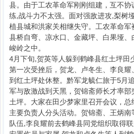
县。由于工农革命军刚刚组建，互不协
练,战斗力不太强。面对强敌进攻,梨树
植县城和洪家关相继失守。工农革命军
县桥自弯、凉水口、金藏坪、白果垭、
峻岭之中。
4月下旬,贺英等人躲到鹤峰县红土坪田
第一次受挫后，贺龙、卢冬生、李良耀
到红土坪处休整。黔军龙毓仁旅于5月
军与敌激战到天黑，贺锦斋师长才率部
土坪。大家在田少梦家里召开会议，总
主要负责人分头活动。贺锦斋、王炳南
队伍,李良耀前去鹤峰县同党组织取得联