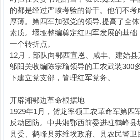
的都是经过严峻考验的骨干。他们不考
厚薄。第四军加强党的领导,提高了全
素质。堰垭整编奠定红四军发展的基础
一个转折点。
12月，部队向鄂西宣恩、咸丰、建始
邬阳关收编陈宗瑜领导的工农武装300
下建立党支部，管理红军党务。
开辟湘鄂边革命根据地
1929年1月，贺龙率领工农革命军第
反动团防。中共湘鄂西前委进驻鹤峰县
县委、鹤峰县苏维埃政府、县农民警卫