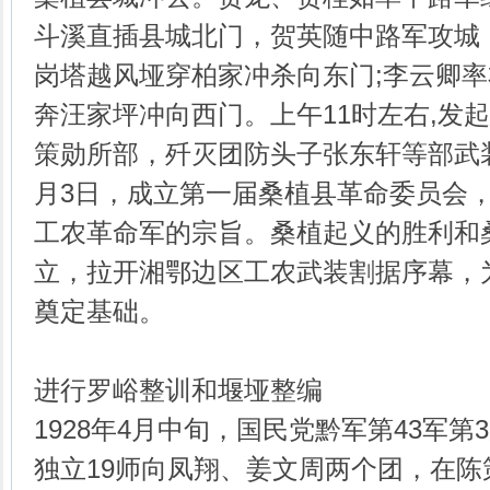
斗溪直插县城北门，贺英随中路军攻城
岗塔越风垭穿柏家冲杀向东门;李云卿率
奔汪家坪冲向西门。上午11时左右,发
策勋所部，歼灭团防头子张东轩等部武
月3日，成立第一届桑植县革命委员会
工农革命军的宗旨。桑植起义的胜利和
立，拉开湘鄂边区工农武装割据序幕，
奠定基础。
进行罗峪整训和堰垭整编
1928年4月中旬，国民党黔军第43军
独立19师向凤翔、姜文周两个团，在