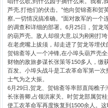
唱什么歌,到什么园子摘什么果。我看,
芦壳,打他们的伏击。”他向贺锦斋和贺英
察,一切情况搞准确。”面对敌军的一个
的调查和详细的部署。6月25日，贺龙
的葫芦壳。敌人却很大意,以为刚刚打
在老虎嘴上拔须，却走进了贺龙等埋伏
贺锦斋等人一个冲锋,在小埠头葫芦壳
财物的敌旅参谋长张策等150多人，缴获
百发。小埠头战斗是工农革命军第一次
士气为之大振。
6月29日,贺龙、贺锦斋等率部直闯樵子
长张善卿,占领洪家关。时贺龙部属贺
使工农革命军再度恢复到1500余人。这