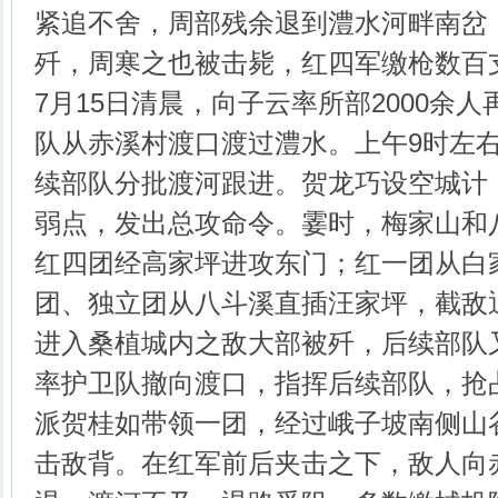
紧追不舍，周部残余退到澧水河畔南岔
歼，周寒之也被击毙，红四军缴枪数百
7月15日清晨，向子云率所部2000余
队从赤溪村渡口渡过澧水。上午9时左
续部队分批渡河跟进。贺龙巧设空城计
弱点，发出总攻命令。霎时，梅家山和
红四团经高家坪进攻东门；红一团从白
团、独立团从八斗溪直插汪家坪，截敌
进入桑植城内之敌大部被歼，后续部队
率护卫队撤向渡口，指挥后续部队，抢
派贺桂如带领一团，经过峨子坡南侧山
击敌背。在红军前后夹击之下，敌人向