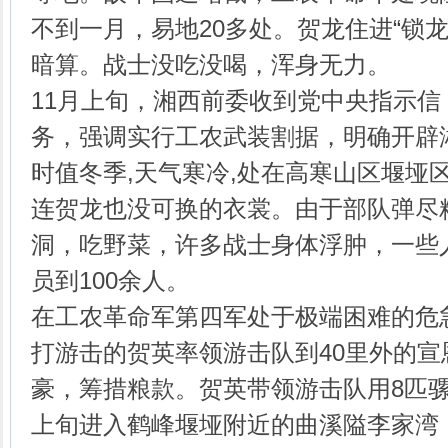
不到一月，易地20多处。贺龙住进“锁
暗算。战士没吃没喝，浑身无力。
11月上旬，湘西前委收到党中央指示
务，强调实行工农武装割据，明确开辟
时值冬季,天气寒冷,处在高寒山区堰垭
连贺龙也没可换的衣裳。由于部队弹尽
洞，吃野菜，许多战士身体浮肿，一些
员到100余人。
在工农革命军第四军处于极端困难的危
打游击的贺英率领游击队到40里外的
豪，筹措粮款。贺英带领游击队用8匹骡
上旬进入鹤峰堰垭附近的曲溪隘李家湾