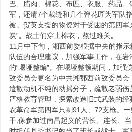
巴、腊肉、棉花、布匹、衣服、药品、
军，还请7个裁缝和几个弹花匠为军队
被。贺英支援的物资对于受困的第四军
炭”。战士们穿上棉衣，熬过难关。
11月中下旬，湘西前委根据中央的指
队伍的合理建议，加强军事工作，在岩
的“堰垭整编”。在堰垭整顿期间，加强
敌委员会更名为中共湘鄂西前敌委员会
遣散动机不纯的动摇分子，疏散老弱伤
严格教育管理，探索改造旧式武装的经
农革命军第四军只剩91人、72支枪。
干,像参加过南昌起义的营长、连长、当
时担任县委书记的当了班长或战士。军