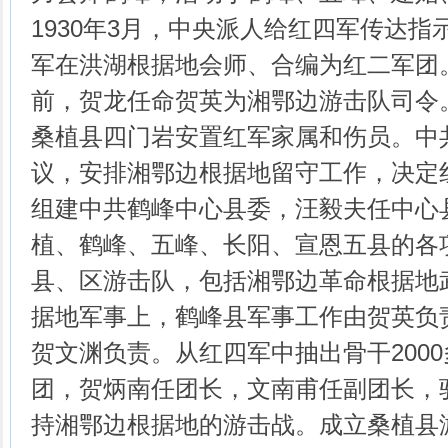
1930年3月，中央派人给红四军传达
军在洪湖根据地会师、合编为红二军团
前，贺龙任命贺英为湘鄂边游击队司令
桑植县四门岩安置红军家属和伤员。中
议，安排湘鄂边根据地留守工作，决定
组建中共鹤峰中心县委，汪毅夫任中心
植、鹤峰、五峰、长阳、宣恩五县的各
县、区游击队，包括湘鄂边革命根据地
据地军事上，鹤峰县军事工作由贺英负
贺文渊负责。从红四军中抽出骨干200
团，贺炳南任团长，文南甫任副团长，
持湘鄂边根据地的游击战。成立桑植县