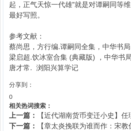
起，正气天惊一代雄”就是对谭嗣同等
最好写照。
参考文献：
蔡尚思，方行编.谭嗣同全集，中华书局，
梁启超.饮冰室合集 (典藏版) ，中华书局
唐才常. 浏阳兴算学记
分享到：
0
相关热词搜索：
上一篇：
【近代湖南货币变迁小史】任理2
下一篇：
【章太炎挽联为谁而作：宋教