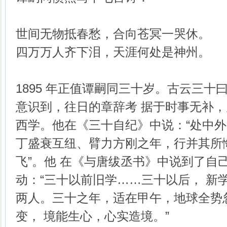
世间无物抵春愁，合向苍冥一哭休。
四万万人齐下泪，天涯何处是神州。
1895 年正值谭嗣同三十岁。古云三十
意识到，往日的章辞考 据于时事无补
西学。他在《三十自纪》中说：“处中外
丁盛衰互纽、臂力方刚之年，行并其所
飞”。他 在《与唐绂丞书》中说到了自
动：“三十以前旧学……三十以后， 新
两人。三十之年，适在甲午，地球全势
变， 境能生心，心实造境。”