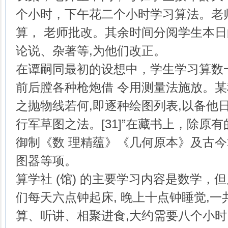
个小时，下午花二个小时学习算法。老
算， 老师批改。其余时间分阅学生本
论说、杂著等,为他们改正。
在谭嗣同最初的设想中，学生学习算数一
前后膛各种枪炮借 令用测量法施放。
之抛物线若何,即逐种绘图列表,以备他
行军草图之法。[31]”在藏书上，除原
御制《数 理精蕴》《几何原本》及古
图器等项。
算学社 (馆) 的主要学习内容是数学，
们每天六点钟起床, 晚上十点钟睡觉,
算、听讲、相聚进食,大约需要八个小时