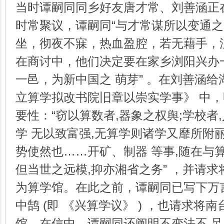
当时谭嗣同同乡好友唐才常、刘善涵正
时常聚议，谭嗣同“与才常谋所以变通
坐，彻夜不寐，热血盈腔，若无藉手，泣
在商讨中，他们决定要在家乡浏阳兴办
一邑，为新中国之 萌芽” 。在刘善涵
立算学拟改书院旧章以崇实学事》 中，
要性：“窃以算数者,器象之权舆;学校者
学 无以致富强,无算学则诸学又靡所附丽
势使然也……开矿、制器 等事,随在与算
但当世之远模,抑亦湘省之务” ，并请求
为算学馆。在此之前，谭嗣同已写下万
中鹄 (即 《兴算学议》 ) ，也请求将
馆。在信中，谭嗣同还阐明不变法不 足