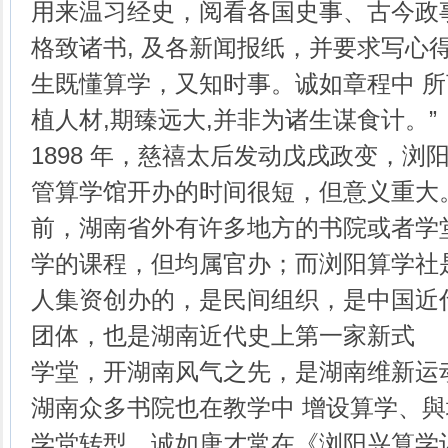
用来温习经史，阅看各国史事、古今政
格致诸书, 及各新闻报纸，并要求写心
生既懂算学，又知时事。诚如章程中 所
植人材,期臻远大,并非为诸生谋食计。”
1898 年，慈禧太后发动戊戌政变，浏
管算学馆开办的时间很短，但意义重大
前，湖南省外有许多地方的书院或者学
学的课程，但均属官办；而浏阳算学社
人集资创办的，是民间组织，是中国近
团体，也是湖南近代史上第一家新式
学堂，开湖南风气之先，是湖南维新运
湖南众多书院也在教学中 增设算学、
学堂转型。诚如唐才常在《浏阳兴算学记