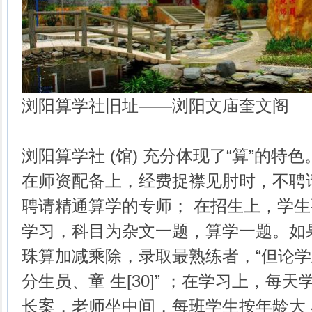
浏阳算学社旧址——浏阳文庙奎文阁
浏阳算学社 (馆) 充分体现了“算”的特色
在师资配备上，经费捉襟见肘时，不聘
聘请精通算学的专师； 在招生上，学
学习，科目为杂文一题，算学一题。如
珠算加减乘除，录取最熟练者，“但论学
分生员、童 生[30]” ；在学习上，每
长案，老师坐中间，每班学生按年龄大