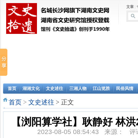
文章
|
首页
湖湘文化
文史述往
三湘人物
江山览胜
民俗风情
首页
>
文史述往
> 正文
【浏阳算学社】耿静好 林洪20
2023-08-05 08:54:43 来源： 