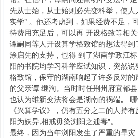
先从士始，从士始则必先变科举，使人
实学” 。他还考虑到，如果经费不足，
待费用充足后，可以再 开设格致等相
谭嗣同等人开设算学格致馆的想法得到
涂启先的支持，也得 到了湖南学政江
阳的书院均学习科举应试知识，突然说
格致馆，保守的湖南响起了许多反对的
的父亲谭 继洵。当时时任荆州府宜都
也认为维新变法将会是湖南的祸端。 
《兴算学议》，仍有五分之二的人持有
阳为妖异,相戒毋染浏阳之逋毒”。
最终，因为当年浏阳发生了严重的旱灾