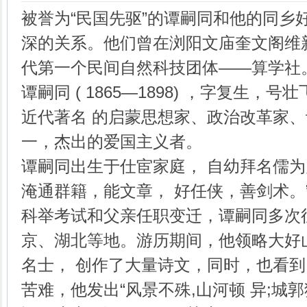
被誉为“民国先驱”的谭嗣同和他的同乡
深的关系。他们曾在浏阳文庙奎文阁维
代第一个民间自然科技团体——算学社
谭嗣同 ( 1865—1898) ，字复生
近代著名 的启蒙思想家、政治改革家
一，杰出的爱国主义者。
谭嗣同出生于仕宦家庭， 自幼拜名儒为
淹通群籍，能文章， 好任侠，善剑术。”从 
科举考试和父亲任职变迁，谭嗣同多次
京、湖北等地。游历期间，他领略大好
名士， 创作了大量诗文，同时，也看
苦难，他发出“风景不殊,山河顿 异;城郭