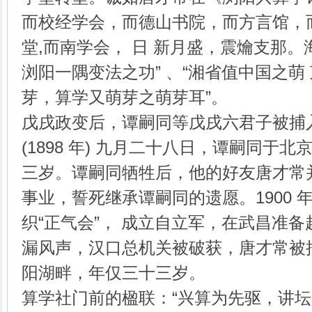
而校经学会，而德山书院，而方言馆，
堂,而南学会， 日 新月盛，震爚支那
浏阳一隅变法之功” 、“湘省值中国之萌
芽，算学又萌芽之萌芽耳”。
戊戌政变后，谭嗣同等戊戌六君子被捕
(1898 年) 九月二十八日，谭嗣同于
三岁。谭嗣同牺牲后，他的好友唐才常
事业，誓死继承谭嗣同的遗愿。1900 
织“正气会”， 成立自立军，在武昌准
漏风声，汉口总机关被破获，唐才常被
阳湖畔，年仅三十三岁。
算学社门前的楹联：“兴算为先驱，讲