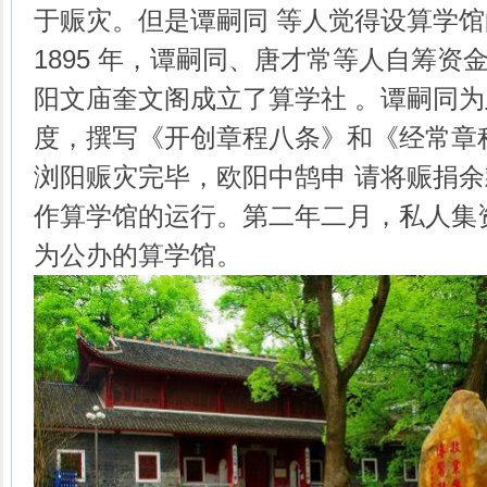
于赈灾。但是谭嗣同 等人觉得设算学
1895 年，谭嗣同、唐才常等人自筹资
阳文庙奎文阁成立了算学社 。谭嗣同
度，撰写《开创章程八条》和《经常章程五
浏阳赈灾完毕，欧阳中鹄申 请将赈捐
作算学馆的运行。第二年二月，私人集
为公办的算学馆。