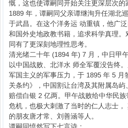
慨，这也使谭嗣同开始关注更深层次的
1889 年，谭嗣同父亲谭继洵升任湖北
于武昌。在这个洋务运 动重镇，他广
和国外史地政教书籍，追求科学真理。
同有了更深刻地理性思考。
清光绪二十年 (1894 年) 7 月，中
以中国战败、北洋水 师全军覆没告终
军国主义的军事压力，于 1895 年 5 
关条约》，中国割让台湾及其附属岛屿
赔偿白银 2 亿两。甲午战败给中华民
危机，也极大刺激了当时的仁人志士，
的朋友唐才常、刘善涵等人。
谭嗣同愤然写下七言诗：