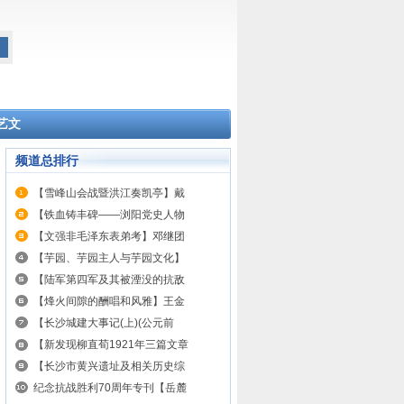
艺文
频道总排行
【雪峰山会战暨洪江奏凯亭】戴
【铁血铸丰碑——浏阳党史人物
【文强非毛泽东表弟考】邓继团
【芋园、芋园主人与芋园文化】
【陆军第四军及其被湮没的抗敌
【烽火间隙的酬唱和风雅】王金
【长沙城建大事记(上)(公元前
【新发现柳直荀1921年三篇文章
【长沙市黄兴遗址及相关历史综
纪念抗战胜利70周年专刊【岳麓