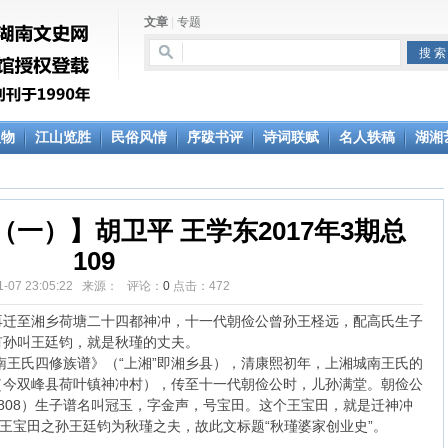
文章
|
专题
人物
江山览胜
民俗风情
序跋书评
诗词联赋
名人轶稿
湖湘
一）】胡卫平 王学东2017年3期总
109
11-07 23:05:22 来源： 评论：
0
点击：
472
再迁至湘乡荷塘二十四都神冲，十一代朝俭公曾孙王柽远，配高氏生子
有孙叫王廷钧，就是秋瑾的丈夫。
城南王氏四修族谱》（“上湘”即湘乡县），清康熙初年，上湘城南王氏的
（今双峰县荷叶镇神冲村），传至十一代朝俭公时，儿孙满堂。朝俭公
808）生子谱名叫冠玉，字金声，号宝田。这个王宝田，就是迁神冲
。王宝田之孙王廷钧为秋瑾之夫，故此文标题“秋瑾婆家创业史”。