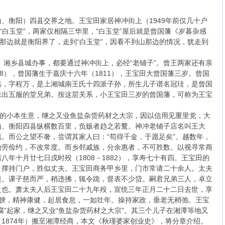
衡阳）四县交界之地。王宝田家居神冲街上（1949年前仅几十户
“白玉堂”，两家仅相隔三华里，“白玉堂”屋后就是曾国藩《岁暮杂感
山那边就是衡阳界了，走到“白玉堂”，因看不到山那边的情况，犹走到
湘乡县城办事，都要通过神冲街上，必经“老铺子”。曾王两家还有亲
8），曾国藩生于嘉庆十六年（1811），王宝田大曾国藩三岁。曾国
远，字程万，是上湘城南王氏十四派子孙，所生儿子谱名冠珪，是曾国
未出五服的堂兄弟。按这层关系，小王宝田三岁的曾国藩，可称为王宝
”的小本生意，继之又业鱼盐杂货药材之大宗，因以信用见重里党，大
山、衡阳四县纵横数百里，负贩者趋之若鹜。神冲老铺子店名叫王大
。而公之望不奢，尝谓其家人曰：“苟得千金，于愿足矣”。越数年，
勤劳俭约，不改常度。而乡邻戚族，分余惠者，不可胜数。以视寻常商
年十月廿七日戌时殁（1808－1882），享寿七十有四。王宝田的
。撑持门户，胜似丈夫。王宝田商务甲乡里，门市常请二十余人。太夫
遗。课子慈而严，稍违拂，辄令跪，督表不少贷。嗣君兄弟三人，卓立
之也。萧太夫人后王宝田二十九年殁，宣统三年正月二十二日去世，享
质丰腴，精神康健，起居食息，一如壮年。操持家政，垂老无稍弛。王宝
腐”起家，继之又业“鱼盐杂货药材之大宗”。其三个儿子在湘潭等地又
1874年）搬至湘潭经商，本文《秋瑾婆家创业史》，将分章介绍。