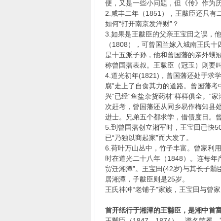
便，又是一些小问题，但《传》作为
2.咸丰二年（1851），王黻臣还只
如何“打开南京发洋财”？
3.如果是王黻臣的父亲王宝田之误，
（1808），可曾国兰嫁入城南王氏
是十五派子孙，他和曾国藩的亲外甥冠
称曾国藩表叔。王黻臣（冠玉）则要
4.道光初年(1821)，曾国藩还处于
腐”走上了自食其力的道路。曾国藩考中
兴”已经“鱼盐杂货药材”样样俱全。“
次赶考，曾国藩还从同乡易作梅知县处
进士。兄弟五个都求学，借债度日。
5.到曾国藩创立湘军时，王宝田已快5
已“乃独以商起家”而大发了。
6.荷叶万山丛中，竹子丰富。曾家利用
时在道光二十八年（1848）。连每
贸迁湘潭”。王宝田(42岁)与其长子黼
居湘潭，子黻臣则是25岁。
王氏神冲“老铺子”家族，王宝田与曾
首开纸行于湘潭的王黼臣，是湘中首
王黼臣（1847—1874），谱名荣