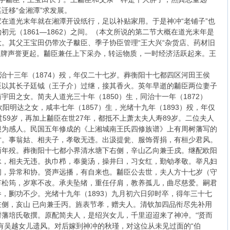
迁移“金湘潭”求发展。
在道光末年就在湘潭开设纸行，足以补贴家用。于是神冲“老铺子”也
元（1861—1862）之间。（本文所说的第二节大概在道光末年是
。其父王宝田仍带次子黻臣、季子协臣管理“王大兴“杂货店、药材旧
”招牌声誉更起。黼臣兼任上下采办，转运物质，一时经济活跃起来。王
于同治十三年（1874）殁，年仅二十七岁。葬衡阳十七都四区河田王侯
臣以其长子廷钺（王子介）过继，接其香火。英年早逝的黼臣两位妻子
田之女。简夫人道光三十年（1850）生，同治十一年（1872）
阳明达之女，咸丰七年（1857）生，光绪十九年（1893）殁，年仅
59岁，再加上黼臣在世27年，都抵不上萧太夫人寿89岁。二位夫人
很为感人。民国五年修成的《上湘城南王氏四修族谱》上有周树藩写的
才。事翁姑、相夫子，孝敬无违。出汲提瓮、服饰胥捐，有桓少君风。
两年殁。葬衡阳十七都小界清水塘下右侧，辛山乙向兼壬戍。继配欧阳
泳，相夫无违。执巾栉，奉羹汤，操井臼，习女红，勤劬孝敬。举凡妇
间，异常和协。贤声远播，有自来也。黼臣公去世，夫人方十七岁（守
节松筠，岁寒不改。承夫坠绪，重任仔肩，教养孤儿，曲尽慈爱。嗣君
，劂功不少。光绪十九年（1893）九月初六日卯时卒，得年三十七
侧，亥山 已向兼壬丙。旌表节孝，赠夫人。清钦加四品衔尽先补用
藩培氏敬撰。原配简夫人，是绍兴女儿，千里迢迢来了神冲。“贤而
有吴越女儿遗风。对后嫁到神冲的秋瑾，对这位从未见过面的“伯