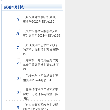
频道本月排行
【烽火间隙的酬唱和风雅】
9
王金华2022年4期总130
【火后街那些年的那些人和
8
事】谢昌明2021年3期总125
【近现代湖南志书中未收录
7
的两汉人物补录】蒋波 彭铮
琦...
【湖南第一师范师生对辛亥
7
革命的重要贡献】孙海林 王
沛...
【毛泽东与内侄女杨展】黄
6
柏强2023年1期总131
【家国情怀推动了湖南和平
6
解放—记毛泽东与程潜、陈
明仁...
【名家大师画爱晚亭】胡滔
6
滔2018年2期总112