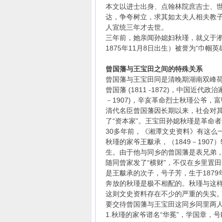
本文以进士出身、点翰林院庶吉士、
达，争夸树立，求其如太夫人相夫教子
人宣统三年才去世。
三年前，她亲闻孙媳妇秋瑾，就义于
1875年11月8日出生）被誉为“巾
曾国藩与王宝田之间的特殊关系
曾国藩与王宝田同是清晚期湖南双峰
曾国藩 (1811 -1872)，中国近
－1907)，辛亥革命烈士秋瑾公爷，
清代名臣曾国藩因长期以来，社会对其
了“资本家”。王宝田孙媳秋瑾是革命
30多年前，《湘潭文史资料》有这么
秋瑾的家爷王黻承，（1849－190
生。由于他与同乡的曾国藩是表兄弟，
随同曾家发了“横财”，不仅在乡里置
是王黻承的次子，号子芳，生于187
奔放的秋瑾是极不相配的。秋瑾与这
这则文史资料存在不少的严重的失实
要交待曾国藩与王宝田这同乡同里两
1.秋瑾的家爷谱名“华冕”，学国章，