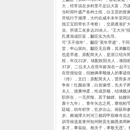
大，经常说在乡村里不足以大富，乃谋
当时荷叶盛产各种土纸，白玉堂的曾家
开纸行于湘潭，大约在咸丰末年至同治初
指王宝田带长子考察），交易逐渐扩大
业。所请工友多达20余人。“王大兴
氏逐渐成巨富，黼臣实为先导。
可“天不假年”， 黼臣“英年早逝”，
堂，申山寅向。黼臣无后裔，其弟黻
也是早逝。原配简夫人，是浙江绍兴简宇
殁，年仅22岁。续配欧阳夫人，衡阳欧
37岁。二位夫人在世年龄加在一起不过
在世很短促，但她俩孝顺做人的事迹
《传》，文曰：原配简夫人，贤而多
争奈！红颜命薄，白首缘悭，先夫子
夫人，德秉坤柔，性成异顺，结缡载
职所在，一无所惭。其于妯娌、姑嫂
寡十九年）。青年矢志之死，靡他柏
廷钺，幼年积学，壮岁出山。画荻和参
岁。葬湘潭大对河三都四甲双峰寺后左
训导候选直隶州知州附贡生姻愚弟周树
多才，事翁姑、相夫子，孝敬无违”。