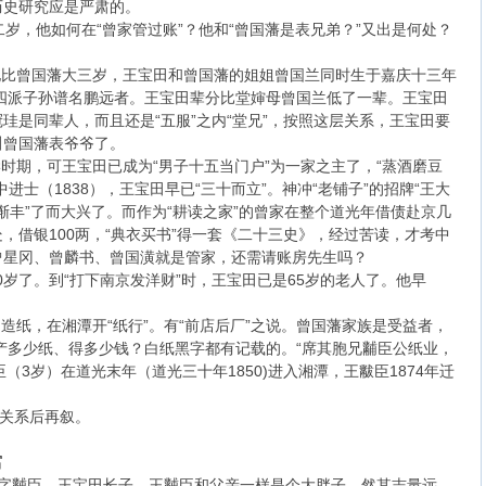
历史研究应是严肃的。
有二岁，他如何在“曾家管过账”？他和“曾国藩是表兄弟？”又出是何处？
他比曾国藩大三岁，王宝田和曾国藩的姐姐曾国兰同时生于嘉庆十三年
十四派子孙谱名鹏远者。王宝田辈分比堂婶母曾国兰低了一辈。王宝田
珪是同辈人，而且还是“五服”之内“堂兄”，按照这层关系，王宝田要
叫曾国藩表爷爷了。
求学时期，可王宝田已成为“男子十五当门户”为一家之主了，“蒸酒磨豆
进士（1838），王宝田早已“三十而立”。神冲“老铺子”的招牌“王大
家渐丰”了而大兴了。而作为“耕读之家”的曾家在整个道光年借债赴京几
，借银100两，“典衣买书”得一套《二十三史》，经过苦读，才考中
曾星冈、曾麟书、曾国潢就是管家，还需请账房先生吗？
0岁了。到“打下南京发洋财”时，王宝田已是65岁的老人了。他早
造纸，在湘潭开“纸行”。有“前店后厂”之说。曾国藩家族是受益者，
年产多少纸、得多少钱？白纸黑字都有记载的。“席其胞兄黼臣公纸业，
臣（3岁）在道光末年（道光三十年1850)进入湘潭，王黻臣1874年迁
家关系后再叙。
富
冕，字黼臣，王宝田长子。王黼臣和父亲一样是个大胖子，然其志量远