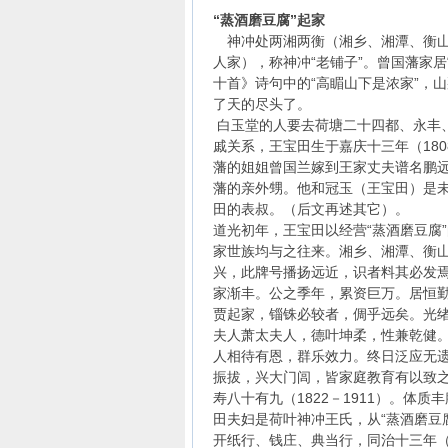
“蒸酒磨豆腐”起家
神冲处两湘两衡（湘乡、湘潭、衡山、
人家），称神冲“老铺子”。曾国藩家居
十首》诗句中的“高睸山下是浓家”，
了天的尽头了。
白玉堂的人要去荷塘二十四都、永丰、
戚关系，王宝田生于嘉庆十三年（180
藩的姐姐曾国兰嫁到王家丈夫谱名鹏
藩的亲外甥。他和冠玉（王宝田）是
田的表叔。（后文再述其它）。
道光初年，王宝田以经营“蒸酒磨豆腐
家世族均与之往来。湘乡、湘潭、衡
兴，此牌号播扬远近，识者料其必发焉
家渐丰。公之季年，累资巨万。居恒
贾起家，锱铢必较者，倜乎远矣。光绪八
夫人萧太夫人，德叶坤柔，性兼乾健
人相待有恩，群乐效力。终日泛应无
振拔，兴大门闾，皆家庭教育有以致
寿八十有九（1822－1911）。体
田夫妇是荷叶神冲王氏，从“蒸酒磨豆
开纸行、钱庄、典当行，同治十三年（