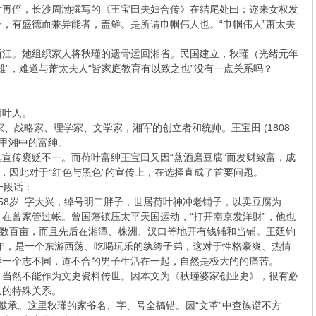
世再侄，长沙周渤撰写的《王宝田夫妇合传》在结尾处曰：迩来女权发
，有盛德而兼异能者，盖鲜。是所谓巾帼伟人也。“巾帼伟人”萧太夫
淅江。她组织家人将秋瑾的遗骨运回湘省。民国建立，秋瑾（光绪元年
帼英雄”，难道与萧太夫人“皆家庭教育有以致之也”没有一点关系吗？
荷叶人。
代政治家、战略家、理学家、文学家，湘军的创立者和统帅。王宝田 (1808
富甲湘中的富绅。
宣传褒贬不一。而荷叶富绅王宝田又因“蒸酒磨豆腐”而发财致富，成
者，因此对于“红色与黑色”的宣传上，在选择直成了首要问题。
一段话：
7）58岁 字大兴，绰号明二胖子，世居荷叶神冲老铺子，以卖豆腐为
在曾家管过帐。曾国藩镇压太平天国运动，“打开南京发洋财”，他也
田数百亩，而且先后在湘潭、株洲、汉口等地开有钱铺和当铺。王廷钧
9年，是一个东游西荡、吃喝玩乐的纨绔子弟，这对于性格豪爽、热情
样一个志不同，道不合的男子生活在一起，自然是极大的的痛苦。
。当然不能作为文史资料传世。因本文为《秋瑾婆家创业史》，很有必
人的特殊关系。
号黻承。这里秋瑾的家爷名、字、号全搞错。因“文革”中查族谱不方