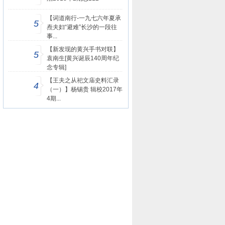
【词道南行-一九七六年夏承
5
焘夫妇“避难”长沙的一段往
事...
【新发现的黄兴手书对联】
5
袁南生[黄兴诞辰140周年纪
念专辑]
【王夫之从祀文庙史料汇录
4
（一）】杨锡贵 辑校2017年
4期...