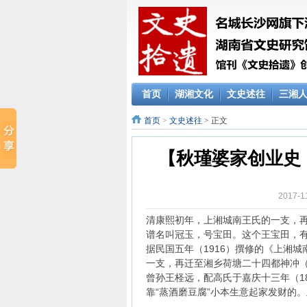
首页
湖湘文化
文史述往
三湘
首页
>
文史述往
> 正文
【秋瑾婆家创业史（
2017-
清康熙初年，上湘城南王氏的一支，
谱名叫冠玉，号宝田。这个王宝田，
据民国五年（1916）撰修的《上湘
一支，再迁至湘乡荷塘二十四都神冲
曾孙王柽远，配高氏于嘉庆十三年（1
靠“蒸酒磨豆腐”小本生意起家发财的