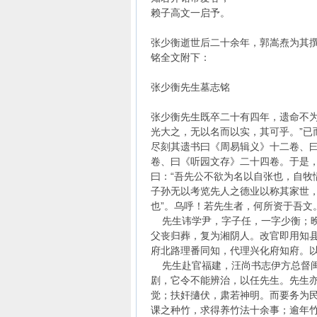
赖子高文一启予。
张少衡逝世后二十余年，郭嵩焘为其
铭全文附下：
张少衡先生墓志铭
张少衡先生既卒二十有四年，遗命不为
光大之，无以名而以实，其可乎。”已
尽刻其遗书曰《周易辑义》十二卷、
卷、曰《听园文存》二十四卷。于是
曰：“吾先公不欲为名以自张也，自牧
子孙无以考览先人之德业以称其家世
也”。乌呼！若先生者，何所资于吾文
先生讳学尹，字子任，一字少衡；晚
父丧归葬，复为湘阴人。改官即用知
府北路理番同知，代理兴化府知府。
先生赴官福建，汪尚书志伊方总督闽
剧，它令不能辨治，以任先生。先生
觉；扶奸擿伏，肃若神明。而要务为
课之种竹，求得养竹法十余事；逾年