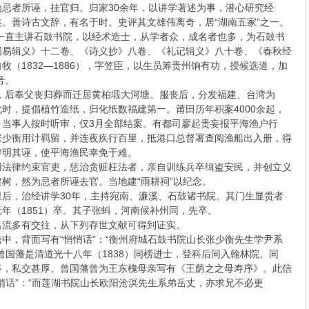
忌者所诬，挂官归。归家30余年，以讲学著述为事，潜心研究经
。善诗古文辞，有名于时。史评其文雄伟离奇，居“湖南五家”之一。
，一直主讲石鼓书院，以经术造士，从学者众，成名者也多，为石鼓书
周易辑义》十二卷、《诗义抄》八卷、《礼记辑义》八十卷、《春秋经
（1832—1886），字笠臣，以生员筹贵州饷有功，授候选道，加
号。
士，后奉父丧归葬而迁居黄柏塅大河塘。服丧后，分发福建、台湾为
时，提倡植竹造纸，归化纸数福建第一。莆田历年积案4000余起，
，当事人按时听审，仅3月全部结案。有都司廖起贵妄报平海渔户行
张少衡用计羁留，并连夜疾行百里，抵港口总督署查阅渔船出入册，得
辩明其诬，使平海渔民幸免于难。
用法律约束官吏，惩治贪赃枉法者，亲自训练兵卒缉盗安民，并创立义
树，然为忌者所诬去官。当地建“雨耕祠”以纪念。
后，治经讲学30年，主持宛南、濂溪、石鼓诸书院。其门生显贵者
年（1851）卒。其子张蚪，河南候补州同，先卒。
名流多有交往，从下列存世文献可得到证实。
中，背面写有“悄悄话”：“衡州府城石鼓书院山长张少衡先生学尹系
曾国藩是清道光十八年（1838）同榜进士，登科后同入翰林院。同
事，私交甚厚。曾国藩曾为王东槐母亲写有《王荫之之母寿序》。此信
悄话”：“而莲湖书院山长欧阳沧溟先生系弟岳丈，亦求兄不必更