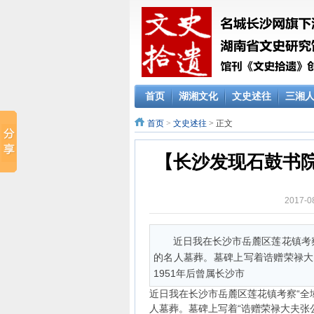
首页
湖湘文化
文史述往
三湘
首页
>
文史述往
> 正文
【长沙发现石鼓书院
2017-
近日我在长沙市岳麓区莲花镇考
的名人墓葬。墓碑上写着诰赠荣禄大
1951年后曾属长沙市
近日我在长沙市岳麓区莲花镇考察“全
人墓葬。墓碑上写着“诰赠荣禄大夫张公