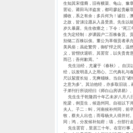
生知其宋儒裔，旧有横渠、龟山、豫
罢讼。莆田马洋盗发，都司廖起贵蔽罪
捕收，系之有余；多兵何为！诚往，澳
之故，皆涕泣愿从入县受质。先生以
岁久暴露。先生收瘗之；下令：“死三
生为定经制：岁课园户二百株备贡。
别储二百株以俟。董公为革领贡者承
美风俗；虽处繁劳，御犷悍之民，温
义，皆慴伏退听。其罢官，以失贵胄意
而已；吾何歉焉。”
先生治经，尤邃于《春秋》。自汉以
经，以发明圣人之用心。三代典礼与
尺以絜度长短，无爽锱铢。当自言“诸
之意为多”。其治他经，亦多取旧说，
子弟刊行所说经曰《师白山房讲易》
先生生于乾隆四十年乙未岁八月八日
抡梁，例贡生，候选州同。自祖以下
夫人。子二：虯，河南候补州同，前
牧，蔡夫人出也；而母杨夫人得并封
同；鸿，分发候补知府；璹，分部行
先生罢官，里居三十年。在官行事，