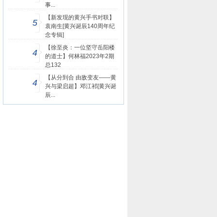
事...
【新发现的黄兴手书对联】
5
袁南生[黄兴诞辰140周年纪
念专辑]
【徐至炎：一位坚守岳阳楼
4
的道士】何林福2023年2期
总132
【从分到合 由敌变友——黄
4
兴与梁启超】邓江祁[黄兴诞
辰...