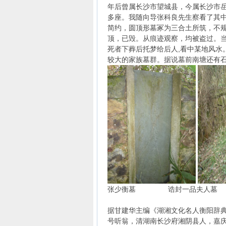
年后曾属长沙市望城县，今属长沙市岳
多座。我随向导张科良先生察看了其
简约，圆顶形墓冢为三合土所筑，不
顶，已毁。从痕迹观察，均被盗过。当
死者下葬后托梦给后人,看中某地风水
较大的家族墓群。据说墓前南塘还有
张少衡墓 诰封一品夫人墓
据甘建华主编《湖湘文化名人衡阳辞典》
号听翁，清湖南长沙府湘阴县人，嘉