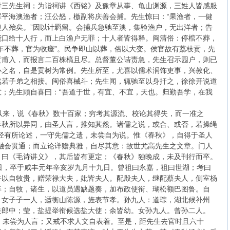
章三先生祠；为诣祠讲《西铭》及豫章从事、龟山渊源，三姓人皆感服
平海澳渔者；汪公怒，檄副将庆善会捕。先生惊曰：“果渔者，一健
人殆矣。”因以计羁留。会捕兵急驰至澳，集验渔户，无出洋者；告
能口给十人行，而上白渔户无罪；十人者皆得释。闽清俗：停棺不葬，
年不葬，官为收瘗”。民争即山以葬，俗以大变。侯官故有荔枝贡，先
贡甫入，而报言二百株槁且尽。总督董公诘责急，先生召示园户，则已
办之名，自是贡树为常例。先生所至，尤喜以儒术润饰吏事，兴教化、
然若子弟之相接。闽俗喜械斗；先生闻，辄驰至以身扞之，徐徐开说道
；先生顾自喜曰：“吾道于世，有宜、不宜，天也。归勤吾学，在我
来，说《春秋》数十百家；穷考其源流、校论其得失，而一准之
春秋所以异同，由圣人言，推知其然。诸儒之说，或合、或否，若操绳
经有所论述，一守先儒之遗，未尝自为说。惟《春秋》，自得于圣人
融会贯通；而立论详赡典雅，自尽其意：故世尤高先生之文章。门人
、曰《毛诗讲义》，其后皆有更定；《春秋》独晚成，未及刊行而卒。
，卒于咸丰元年辛亥岁九月十九日。曾祖曰永嘉，祖曰世湖；考曰
并以自牧贵，赠荣禄大夫，妣皆夫人。配殷夫人，继配蔡夫人，侧室杨
卒；自牧，诸生，以道员遇缺题奏，加布政使衔、瑚松额巴图鲁。自
。女子子一人，适衡山陈源，旌表节孝。孙九人：道琮，湖北候补州
走郎中；莹，盐提举衔候选盐大使；余皆幼。女孙九人。曾孙二人。
未尝为人言；又戒不求人文自表着。至是，距先生去官时且六十