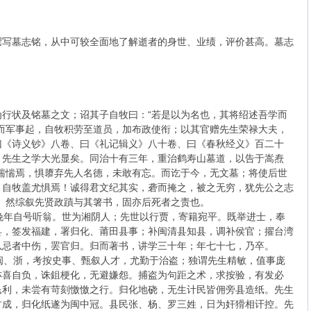
撰写墓志铭，从中可较全面地了解逝者的身世、业绩，评价甚高。墓志
行状及铭墓之文；诏其子自牧曰：“若是以为名也，其将绍述吾学而
而军事起，自牧积劳至道员，加布政使衔；以其官赠先生荣禄大夫，
曰《诗义钞》八卷、曰《礼记辑义》八十卷、曰《春秋经义》百二十
，先生之学大光显矣。同治十有三年，重治鹤寿山墓道，以告于嵩焘
惴惴焉，惧隳弃先人名德，未敢有忘。而讫于今，无文墓；将使后世
，自牧盖尤惧焉！诚得君文纪其实，砻而掩之，被之无穷，犹先公之志
。然综叙先贤政蹟与其箸书，固亦后死者之责也。
年自号听翁。世为湘阴人；先世以行贾，寄籍宛平。既举进士，奉
县，签发福建，署归化、莆田县事；补闽清县知县，调补侯官；擢台湾
以忌者中伤，罢官归。归而著书，讲学三十年；年七十七，乃卒。
、浙，考按史事、甄叙人才，尤勤于治盗；独谓先生精敏，值事庞
亦喜自负，诛鉏梗化，无避嫌怨。捕盗为句距之术，求按验，有发必
民利，未尝有苛刻憿憿之行。归化地硗，无生计民皆佣旁县造纸。先生
竹成，归化纸遂为闽中冠。县民张、杨、罗三姓，日为奸猾相讦控。先