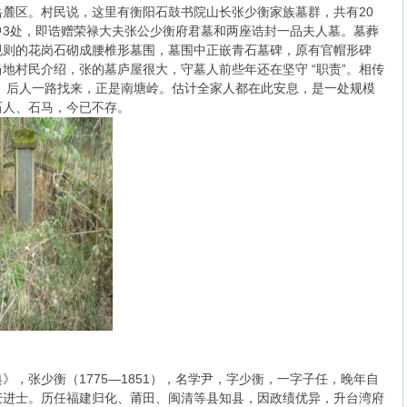
麓区。村民说，这里有衡阳石鼓书院山长张少衡家族墓群，共有20
中3处，即诰赠荣禄大夫张公少衡府君墓和两座诰封一品夫人墓。墓葬
规则的花岗石砌成腰椎形墓围，墓围中正嵌青石墓碑，原有官帽形碑
地村民介绍，张的墓庐屋很大，守墓人前些年还在坚守 “职责”。相传
。后人一路找来，正是南塘岭。估计全家人都在此安息，是一处规模
石人、石马，今已不存。
，张少衡（1775—1851），名学尹，字少衡，一字子任，晚年自
庆进士。历任福建归化、莆田、闽清等县知县，因政绩优异，升台湾府