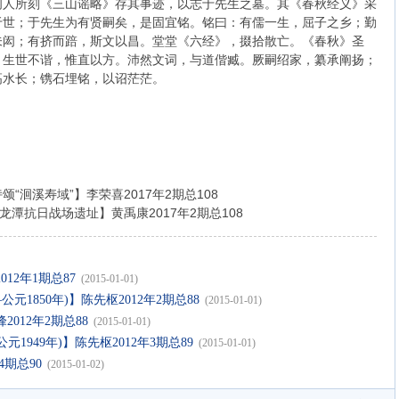
闽人所刻《三山谣略》存其事迹，以志于先生之墓。其《春秋经义》采
于世；于先生为有贤嗣矣，是固宜铭。铭曰：有儒一生，屈子之乡；勤
未闳；有挤而踣，斯文以昌。堂堂《六经》，掇拾散亡。《春秋》圣
。生世不谐，惟直以方。沛然文词，与道偕臧。厥嗣绍家，纂承阐扬；
高水长；镌石埋铭，以诏茫茫。
“洄溪寿域”】李荣喜2017年2期总108
龙潭抗日战场遗址】黄禹康2017年2期总108
12年1期总87
(2015-01-01)
元1850年)】陈先枢2012年2期总88
(2015-01-01)
012年2期总88
(2015-01-01)
元1949年)】陈先枢2012年3期总89
(2015-01-01)
4期总90
(2015-01-02)