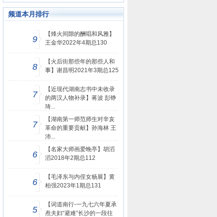
频道本月排行
【烽火间隙的酬唱和风雅】
9
王金华2022年4期总130
【火后街那些年的那些人和
8
事】谢昌明2021年3期总125
【近现代湖南志书中未收录
7
的两汉人物补录】蒋波 彭铮
琦...
【湖南第一师范师生对辛亥
7
革命的重要贡献】孙海林 王
沛...
【名家大师画爱晚亭】胡滔
6
滔2018年2期总112
【毛泽东与内侄女杨展】黄
6
柏强2023年1期总131
【词道南行-一九七六年夏承
5
焘夫妇“避难”长沙的一段往