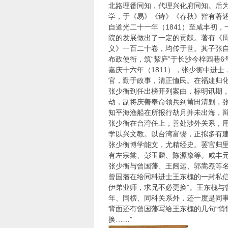
北路理番同知，代理兴化府同知。后为
学，于《易》《诗》《春秋》皆有著述
自道光二十一年（1841）至咸丰初
院的发展做出了一定的贡献。著有《
义》一百二十卷，均传于世。其子张自牧
布政使衔，筑“絜庐”于长沙今梓园巷6
嘉庆十六年（1811），张少衡中进
官，勤于政事，清正恤民。在福建归化
张少衡到任出榜开列案由，标明讯期
劫，副将庆善奉命领兵到莆田清剿，
知平海渔船在所报行劫月并未出海，
张少衡在台湾任上，善处涉外关系，
学以兴文教。以台湾富饶，正拟多有建
张少衡博学能文，尤精经史。罢官归里
有左宗棠、彭玉麟、陈源豫等。咸丰元
张少衡与曾国藩、王闿运、郭嵩焘等
曾国藩在给同科进士王东槐的一封私信
伊弟业师，求兄不必更换”。王东槐与
年、同榜、同科关系外，还一度是同
背面还有曾国藩写给王东槐的几句“悄
换……”