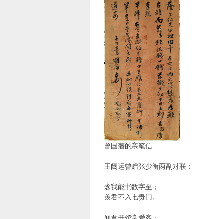
曾国藩的亲笔信
王闿运曾赠张少衡两副对联：
念我能书数字至；
羡君不入七贵门。
知君开馆常爱客；