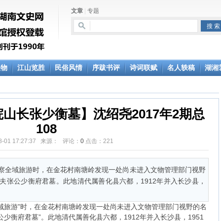
文章
|
专题
人物
江山览胜
民俗风情
序跋书评
诗词联赋
名人轶稿
湖湘
山长张少衡墓】沈绍尧2017年2期总
108
08-01 17:27:37 来源： 评论：
0
点击：
221
察全域旅游时，在金花村南塘岭发现一处尚未进入文物管理部门视野
夫张公少衡府君墓。此地清代属善化县六都，1912年并入长沙县，
域旅游”时，在金花村南塘岭发现一处尚未进入文物管理部门视野的名
少衡府君墓”。此地清代属善化县六都，1912年并入长沙县，1951