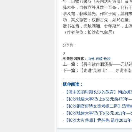
年，自牧乃采取《去闽送别诗册》及
择未备，自牧亦补具数十百条，刊行
学及耄，载曦其光。作宦于闽，其施
功，其义微芒；权衡古先，如尺在量
遗书在笥，光烛湖湘。廿年斯邱，山
（作者单位：长沙市气象局）
分享到：
0
相关热词搜索：
山长
石鼓
长沙
上一篇：
【吾今欲作洄溪翁——元结诗颂
下一篇：
【走进“英雄山”——寻访湖南
延伸阅读：
·
【清末民初时期长沙的教育】陶旅枫20
·
【长沙城建大事记(上)(公元前475年—公
·
【长沙铜官窑诗文壶考据二辩】汤青峰2
·
【长沙城建大事记(下)(公元1851年—公
·
【长沙大火善后】尹任先 遗作2012年