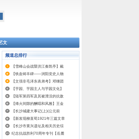
艺文
频道总排行
【雪峰山会战暨洪江奏凯亭】戴
【铁血铸丰碑——浏阳党史人物
【文强非毛泽东表弟考】邓继团
【芋园、芋园主人与芋园文化】
【陆军第四军及其被湮没的抗敌
【烽火间隙的酬唱和风雅】王金
【长沙城建大事记(上)(公元前
【新发现柳直荀1921年三篇文章
【长沙市黄兴遗址及相关历史综
纪念抗战胜利70周年专刊【岳麓