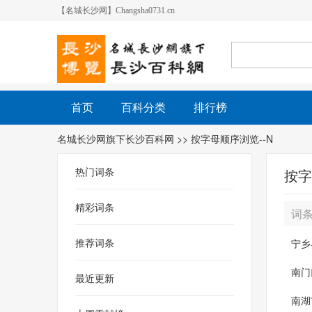
【名城长沙网】Changsha0731.cn
首页
百科分类
排行榜
名城长沙网旗下长沙百科网
>> 按字母顺序浏览--N
热门词条
按字
精彩词条
词
推荐词条
宁乡
南门
最近更新
南湖