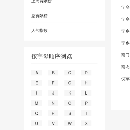
上周贡献榜
宁乡
总贡献榜
宁乡
人气指数
宁乡
宁乡
按字母顺序浏览
南门
南圫
A
B
C
D
倪家
E
F
G
H
I
J
K
L
M
N
O
P
Q
R
S
T
U
V
W
X