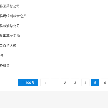
县医药总公司
县历经铺粮食仓库
县粮油总公司
县烟草专卖局
口百货大楼
垸
桥机台
共100条
‹‹
1
2
3
4
5
6