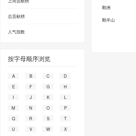
上周贡献榜
鹅洲
总贡献榜
鹅羊山
人气指数
按字母顺序浏览
A
B
C
D
E
F
G
H
I
J
K
L
M
N
O
P
Q
R
S
T
U
V
W
X