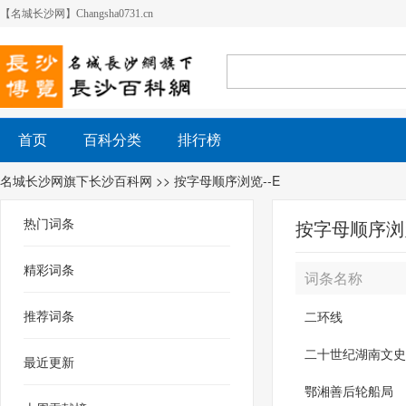
【名城长沙网】Changsha0731.cn
首页
百科分类
排行榜
名城长沙网旗下长沙百科网
>> 按字母顺序浏览--E
热门词条
按字母顺序浏览
精彩词条
词条名称
推荐词条
二环线
二十世纪湖南文史
最近更新
鄂湘善后轮船局