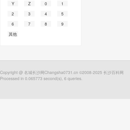
Y
Z
0
1
2
3
4
5
6
7
8
9
其他
Copyright @
名城长沙网Changsha0731.cn
©2008-2025
长沙百科网
Processed in 0.065773 second(s), 6 queries.