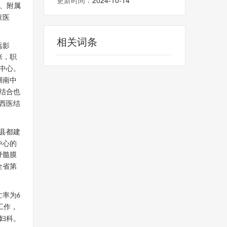
更新时间：
2024-10-14
、附属
童医
相关词条
远影
张，职
中心。
湖南中
结合也
西医结
县都建
中心的
脊髓膜
全省第
亡率为
6
工作，
妇科。