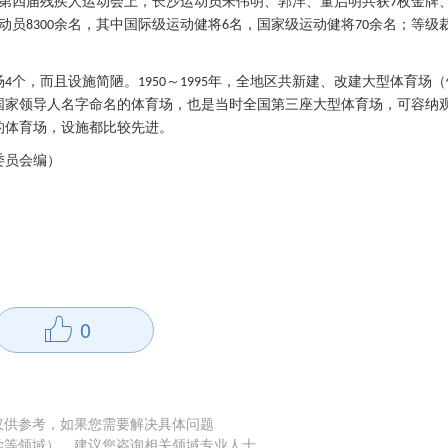
第四届残疾人运动会上，长沙运动员朱伟明、郭洋、董启明共获
枚金牌
7
动员
余名，其中国际级运动健将
名，国家级运动健将
余名；等级
8300
6
70
场
个，而且设施简陋。
～
年，全地区共新建、改建大型体育场（
4
1950
1995
国家领导人名字命名的体育场，也是当时全国第三座大型体育场，可容纳
的体育场，设施都比较先进。
委员会编）
0
仅供参考，如果您需要解决具体问题
学等领域），建议您咨询相关领域专业人士。