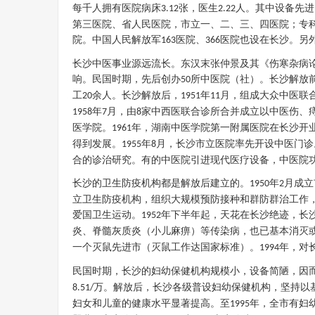
每千人拥有医院病床
张，医生
人。其中设备先进
3.12
2.22
第三医院、省人民医院，市立一、二、三、四医院；专
院。中国人民解放军
医院、
医院也设在长沙。另
163
366
长沙中医事业源远流长。东汉末张仲景及其《伤寒杂病
响。民国时期，先后创办
所中医院（社）。长沙解放
50
工
余人。长沙解放后，
年
月，组成大众中医联
20
1951
11
年
月，由
家中西医联合诊所合并成立以中医伤、
1958
7
8
医学院。
年，湖南中医学院第一附属医院在长沙开
1961
得到发展。
年
月，长沙市立医院率先开设中医门诊
1955
8
合的诊治研究。有的中医院引进现代医疗设备，中医院
长沙的卫生防疫机构都是解放后建立的。
年
月成立
1950
2
立卫生防疫机构，组织大规模预防接种和群防群治工作
爱国卫生运动。
年下半年起，天花在长沙绝迹，长
1952
炎、脊髓灰质炎（小儿麻痹）等传染病，也已基本消灭
一个灭鼠先进市（灭鼠工作达国家标准）。
年，对
1994
民国时期，长沙的妇幼保健机构规模小，设备简陋，因
万。解放后，长沙各级普设妇幼保健机构，坚持以
8.51/
妇女和儿童的健康水平显著提高。至
年，全市有妇
1995