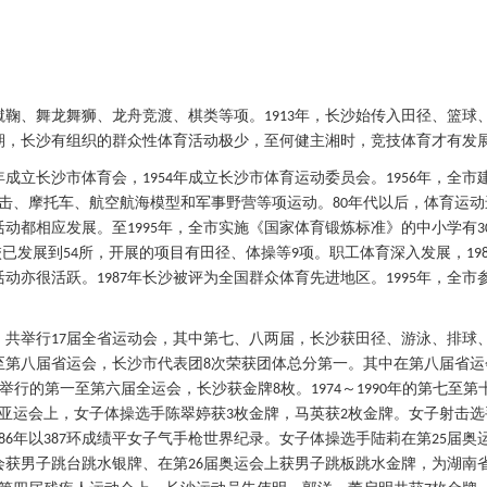
蹴鞠、舞龙舞狮、龙舟竞渡、棋类等项。
年，长沙始传入田径、篮球
1913
期，长沙有组织的群众性体育活动极少，至何健主湘时，竞技体育才有发
年成立长沙市体育会，
年成立长沙市体育运动委员会。
年，全市
1954
1956
击、摩托车、航空航海模型和军事野营等项运动。
年代以后，体育运动
80
活动都相应发展。至
年，全市实施《国家体育锻炼标准》的中小学有
1995
3
校已发展到
所，开展的项目有田径、体操等
项。职工体育深入发展，
54
9
19
活动亦很活跃。
年长沙被评为全国群众体育先进地区。
年，全市
1987
1995
，共举行
届全省运动会，其中第七、八两届，长沙获田径、游泳、排球
17
至第八届省运会，长沙市代表团
次荣获团体总分第一。其中在第八届省运
8
举行的第一至第六届全运会，长沙获金牌
枚。
～
年的第七至第
8
1974
1990
亚运会上，女子体操选手陈翠婷获
枚金牌，马英获
枚金牌。女子射击选
3
2
年以
环成绩平女子气手枪世界纪录。女子体操选手陆莉在第
届奥
86
387
25
会获男子跳台跳水银牌、在第
届奥运会上获男子跳板跳水金牌，为湖南
26