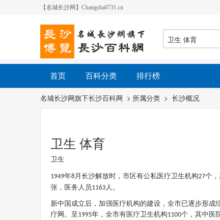
【名城长沙网】Changsha0731.cn
首页
百科分类
排行榜
名城长沙网旗下长沙百科网
> 所属分类 >
长沙概况
卫生 体育
卫生
年
月长沙解放时，市区有公私医疗卫生机构
个，
1949
8
27
张，医务人员
人。
1163
新中国成立后，加强医疗机构的建设，全市已逐步形成
疗网。至
年，全市有医疗卫生机构
个，其中医
1995
1100