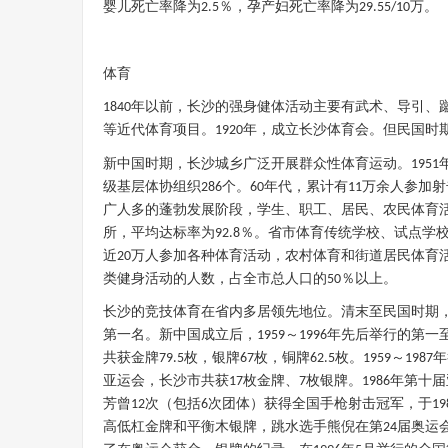
婴儿死亡率降为
％，孕产妇死亡率降为
万。
2.5
29.55/10
体育
年以前，长沙的强身健体活动主要有武术、导引、
1840
等近代体育项目。
年，成立长沙体育会。但民国时
1920
新中国时期，长沙城乡广泛开展群众性体育运动。
1951
级基层体协组织
个。
年代，累计有
万余人参加射
286
60
11
广人多的蓬勃发展阶段，学生、职工、居民、农民体育
所，平均达标率为
％。省市体育传统学校、试点学
92.8
近
万人参加各种体育活动，农村体育和街道居民体育
20
类健身活动的人数，占全市总人口的
％以上。
50
长沙的竞技体育在省内多居领先地位。清末至民国时期
第一名。新中国成立后，
～
年先后举行的第一
1959
1996
共获金牌
枚，银牌
枚，铜牌
枚。
～
年
79.5
67
62.5
1959
1987
亚运会，长沙市共获
枚金牌、
枚银牌。
年第十届
17
7
1986
芳曾
次（包括
次团体）获得全国手枪射击冠军，于
12
6
19
高低杠金牌和平衡木银牌，跳水选手熊倪在第
届奥运
24