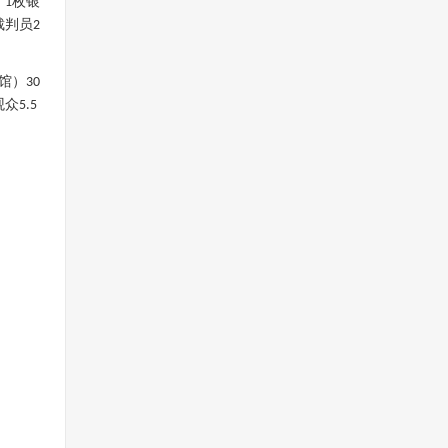
、
枚银
1
裁判员
2
馆）
30
观众
5.5