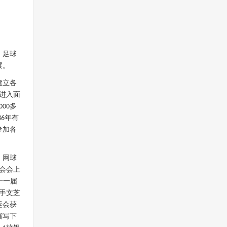
、足球
展。
建立各
进入面
多
000
年有
86
参加各
、网球
会会上
十一届
手文芝
运会获
省写下