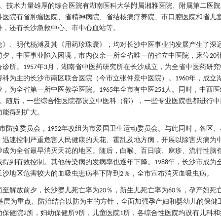
、技术力量雄厚的综合医院有湖南医科大学附属湘雅医院、附属第二医院
科医院有省肿瘤医院、省精神病院、省结核病疗养院、市口腔医院和省儿
外，还有长沙急救中心、市中心血站等。
论》、明代杨溥及其《用药珍珠囊》，均对长沙中医事业的发展产生了深
前夕，中医事业陷入困境，市内仅余一所全省唯一的省立中医院，床位
20
合诊所。
年
月，湖南省中医药研究所在长沙成立，为全省中医药研究
1957
3
痔科为主的长沙市南区联合医院（今市立张仲景中医院）。
年，成立
1960
业，为全省第一所中医教学医院。
年全市有中医
人。同时，中西医
1965
251
。随后，一些综合性医院都设立中医科（部），一些专业医院也都进行中
功能得到扩大。
市防疫委员会，
年改组为市爱国卫生运动委员会。与此同时，各区、
1952
，迅速控制严重危害人民健康的天花、霍乱及地方病，开展以除害灭病为
沙成为全省最早消灭天花的地区。随后，白喉、百日咳、麻疹、流行性脑
或得到有效控制。其他传染病的发病率也逐年下降。
年，长沙市成为
1988
长沙地区危害较大的血吸虫患病率下降到
％，全市宣布消灭血吸虫病。
2
而至解放前夕，长沙婴儿死亡率为
％，新生儿死亡率为
％，孕产妇死
20
60
基层为重点、防治结合以防为主的方针，全面加强孕产妇和婴幼儿的保健
幼保健院
所，妇幼保健所
所，儿童医院
所，各综合性医院均设有儿科和
2
9
1