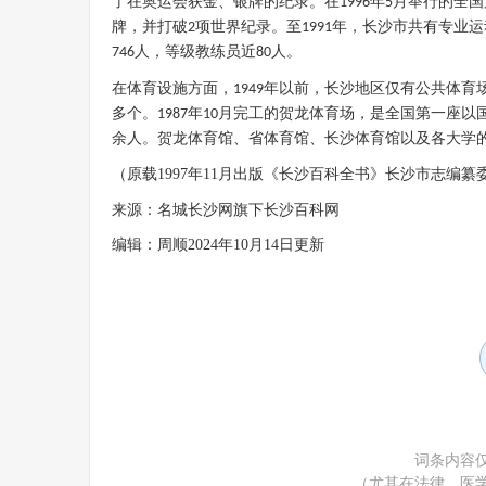
了在奥运会获金、银牌的纪录。在
年
月举行的全国
1996
5
牌，并打破
项世界纪录。至
年，长沙市共有专业运
2
1991
人，等级教练员近
人。
746
80
在体育设施方面，
年以前，长沙地区仅有公共体育
1949
多个。
年
月完工的贺龙体育场，是全国第一座以
1987
10
余人。贺龙体育馆、省体育馆、长沙体育馆以及各大学
（原载1997年11月出版《长沙百科全书》长沙市志编纂
来源：名城长沙网旗下长沙百科网
编辑：周顺2024年10月14日更新
词条内容
（尤其在法律、医