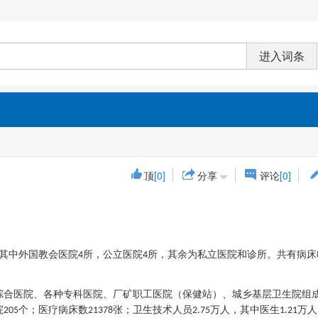
顶
[0]
分享
评论
[0]
其中外国教会医院
所，公立医院
所，其余为私立医院和诊所。共有病床
4
4
综合医院、各种专科医院、厂矿职工医院（保健站）、城乡基层卫生院组
院
个；医疗病床数
张；卫生技术人员
万人，其中医生
万人
205
21378
2.75
1.21