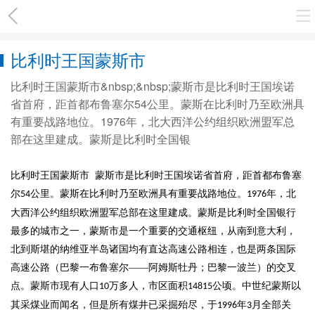
比利时王国蒙斯市
比利时王国蒙斯市&nbsp;&nbsp;蒙斯市是比利时王国埃诺
省首府，距首都布鲁塞尔54公里。蒙斯在比利时乃至欧洲具
有重要战路地位。1976年，北大西洋公约组织欧洲盟军总
部在这里建成。蒙斯是比利时全国银
比利时王国蒙斯市
蒙斯市是比利时王国埃诺省首府，距首都布鲁塞
尔
公里。蒙斯在比利时乃至欧洲具有重要战路地位。
年，北
54
1976
大西洋公约组织欧洲盟军总部在这里建成。蒙斯是比利时全国银行
最多的城市之一，蒙斯市是一个重要的交通枢纽，从南到意大利，
北到斯堪的纳维亚半岛诸国均有直达高速公路相连，也是两条国际
高速公路（巴黎一布鲁塞尔——阿姆斯牡丹；巴黎一波兰）的交叉
点。蒙斯市现有人口
万多人，市区面积
公顷。中世纪蒙斯以
10
14815
其采煤业而闻名，但是所有煤井已采掘殆尽，于
年
月全部关
1996
3