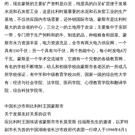
闭，现在蒙斯的主要矿产资料是白至，纯度高的白呈矿层便于发展
水泥和石灰窑工业，这是比利时最重要的水泥和石灰窑工业的生产
基地，不仅供应国内市场需要，还外销国际市场。蒙斯市是比利时
最大的农业省的中心，三分之一的土地用于农业；主要集中于东部
一带，专门用于生产饲料和奶牛。制造奶品，种植粮食和甜菜。蒙
斯市水力资源丰富，电力资源充足，全市有两大电力供应网，一个
具有
千伏；另一个具有
千伏，两个热能中心，每小时发电
万
150
70
6
千瓦。蒙斯是一个学术交流城市，它拥有一个完整的各级教育网，
有名的学校不断增加，幼儿和初级学校由蒙斯市各老区的一所或几
所学校保证，有中学和中级教育学校
所。国家一级的综合性大学
20
有：经济与社会学院、法学院、医药学院、心理教育学院和翻译学
院，综合科技学院等。
中国长沙市和比利时王国蒙斯市
关于发展友好关系协议书
应比利时王国埃诺省蒙斯市市长莫里斯
·拉福斯先生的邀请，以罗特
副市长为首的中国湖南省长沙市政府代表团一行肆人于
年
月
1996
6
1