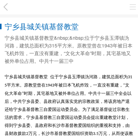
宁乡县城关镇基督教堂
宁乡县城关镇基督教堂&nbsp;&nbsp;位于宁乡县玉潭镇沩
河路，建筑总面积为315平方米。原教堂曾在1943年被日本
飞机炸毁，一直没有重建，“文化大革命”时期，其宅基地又
被外单位占用。中共十一届三中
宁乡县城关镇基督教堂
位于宁乡县玉潭镇沩河路，建筑总面积为
31
平方米。原教堂曾在
年被日本飞机炸毁，一直没有重建，“文
5
1943
化大革命”时期，其宅基地又被外单位占用。中共十一届三中全会以
后，中共宁乡县委、县政府认真落实党的宗教政策，将该房地产退
还给宁乡县基督教三自爱国运动委员会。为了满足基督徒过宗教生
活的需求，宁乡县基督教三自爱国运动委员会提出重建教堂计划，
得到宁乡县委、县政府和长沙市基督教爱国组织的重视和支持，由
县财政拨款
万元，长沙市基督教爱国组织资助
万元，从而使该教
2
3.5