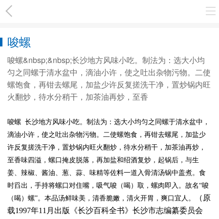
唆螺
唆螺&nbsp;&nbsp;长沙地方风味小吃。制法为：选大小均
匀之同螺于清水盆中，滴油小许，使之吐出杂物污物。二使
螺饱食，再钳去螺尾，加盐少许反复搓洗干净，置炒锅内旺
火翻炒，待水分稍干，加茶油再炒，至香
唆螺
长沙地方风味小吃。制法为：选大小均匀之同螺于清水盆中，
滴油小许，使之吐出杂物污物。二使螺饱食，再钳去螺尾，加盐少
许反复搓洗干净，置炒锅内旺火翻炒，待水分稍干，加茶油再炒，
至香味四溢，螺口掩皮脱落，再加盐和绍酒复炒，起锅后，与生
姜、辣椒、酱油、葱、蒜、味精等佐料一道入骨清汤锅中盖煮。食
时舀出，手持将螺口对住嘴，吸气唆（喝）取，螺肉即入。故名
“唆
（原
（喝）螺”。本品汤鲜味美，清香脆嫩，清火开胃，爽口宜人。
载1997年11月出版《长沙百科全书》长沙市志编纂委员会