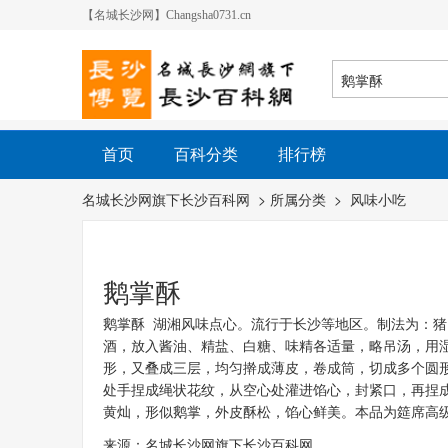
【名城长沙网】Changsha0731.cn
首页
百科分类
排行榜
名城长沙网旗下长沙百科网
> 所属分类 >
风味小吃
鹅掌酥
鹅掌酥
湖湘风味点心。流行于长沙等地区。制法为：猪
酒，放入酱油、精盐、白糖、味精各适量，略吊汤，用
形，又叠成三层，均匀擀成薄皮，卷成筒，切成多个圆
处手捏成绳状花纹，从空心处灌进馅心，封紧口，再捏
黄灿，形似鹅掌，外皮酥松，馅心鲜美。本品为筵席高
来源：名城长沙网旗下长沙百科网