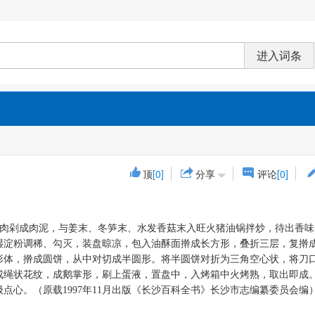
顶
[0]
分享
评论
[0]
肉剁成肉泥，与姜末、冬笋末、水发香菇末入旺火猪油锅拌炒，待出香味
湿淀粉调稀、勾灭，装盘晾凉，包入油酥面擀成长方形，叠折三层，复擀
形体，擀成
圆
饼，从中对切成半圆形。将半圆饼对折为三角空心状，将刀
成绳状花纹，成鹅掌形，刷上蛋液，置盘中，入烤箱中火烤熟，取出即成
级点心。
（原载1997年11月出版《长沙百科全书》长沙市志编纂委员会编