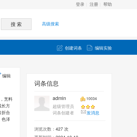
登录
注册
帮助
高级搜索
创建词条
编辑实验
编辑
词条信息
admin
10034
，烹料
超级管理员
成长方
词条创建者
发消息
口折合
。色泽
）
浏览次数：
427 次