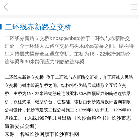
二环线赤新路立交桥
二环线赤新路立交桥&nbsp;&nbsp;位于二环线与赤新路交
汇处，介于环线人民路立交桥与树木岭高架桥之间。结构特
征为错层式蝶形全互通立交桥。主桥为16～22米跨钢筋砼
连续梁和30米跨预应力钢筋砼连续梁
二环线赤新路立交桥
位于二环线与赤新路交汇处，介于环线人民路
立交桥与树木岭高架桥之间。结构特征为错层式蝶形全互通立交
桥。主桥为
～
米跨钢筋砼连续梁和
米跨预应力钢筋砼连续梁
16
22
30
桥，双柱式墩，轻型桥台，桩基础。该桥由长沙拓展设计咨询有限
公司设计，长沙市建筑工程公司施工；
年
月开工，
年
1995
10
1996
10
（原载1997年11月出版《长沙百科全书》长沙市志
月竣工。
编纂委员会编）
来源：名城长沙网旗下长沙百科网