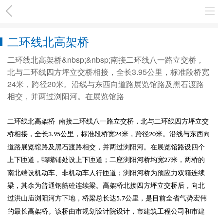
二环线北高架桥
二环线北高架桥&nbsp;&nbsp;南接二环线八一路立交桥，
北与二环线四方坪立交桥相接，全长3.95公里，标准段桥宽
24米，跨径20米。沿线与东西向道路展览馆路及黑石渡路
相交，并两过浏阳河。在展览馆路
二环线北高架桥
南接二环线八一路立交桥，北与二环线四方坪立交
桥相接，全长
公里，标准段桥宽
米，跨径
米。沿线与东西向
3.95
24
20
道路展览馆路及黑石渡路相交，并两过浏阳河。在展览馆路设四个
上下匝道，鸭嘴铺处设上下匝道；二座浏阳河桥均宽
米，两桥的
27
南北端设机动车、非机动车人行匝道；浏阳河桥为预应力双箱连续
梁，其余为普通钢筋砼连续梁。高架桥北接四方坪立交桥后，向北
过洪山庙浏阳河方下地，桥梁总长达
公里，是目前全省气势宏伟
5.7
的最长高架桥。该桥由市规划设计院设计，市建筑工程公司和市建