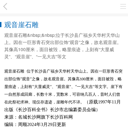
观音崖石雕
观音崖石雕&nbsp;&nbsp;位于长沙县广福乡天华村天华山
上。因在一巨形青石突出部位饰“观音”之像，故名观音崖。
其像高100厘米，面目被毁，略显痕迹，上刻有“大显威
灵”、“观音崖”、“一见大吉”等文
观音崖石雕
位于长沙县广福乡天华村天华山上。因在一巨形青石突
出部位饰
观音
之像，故名观音崖。其像高
厘米，面目被毁，略
“
”
100
显痕迹，上刻有
大显威灵
、
观音崖
、
一见大吉
等文字。崖下有
“
”
“
”
“
”
一自然形成回廊，长数十米，宽数米，可容纳几百人，昔时人们曾
（原载1997年11月
在此祭祀求神。现仅存遗迹，崖雕年代不详。
出版《长沙百科全书》长沙市志编纂委员会编）
来源：名城长沙网旗下长沙百科网
编辑：周顺2024年3月29日更新