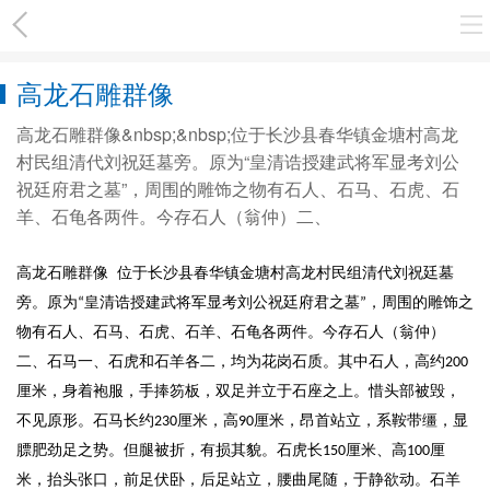
高龙石雕群像
高龙石雕群像&nbsp;&nbsp;位于长沙县春华镇金塘村高龙
村民组清代刘祝廷墓旁。原为“皇清诰授建武将军显考刘公
祝廷府君之墓”，周围的雕饰之物有石人、石马、石虎、石
羊、石龟各两件。今存石人（翁仲）二、
高龙石雕群像
位于长沙县春华镇金塘村高龙村民组清代刘祝廷墓
旁。原为
皇清诰授建武将军显考刘公祝廷府君之墓
，周围的雕饰之
“
”
物有石人、石马、石虎、石羊、石龟各两件。今存石人（翁仲）
二、石马一、石虎和石羊各二，均为花岗石质。其中石人，高约
200
厘米，身着袍服，手捧笏板，双足并立于石座之上。惜头部被毁，
不见原形。石马长约
厘米，高
厘米，昂首站立，系鞍带缰，显
230
90
膘肥劲足之势。但腿被折，有损其貌。石虎长
厘米、高
厘
150
100
米，抬头张口，前足伏卧，后足站立，腰曲尾随，于静欲动。石羊