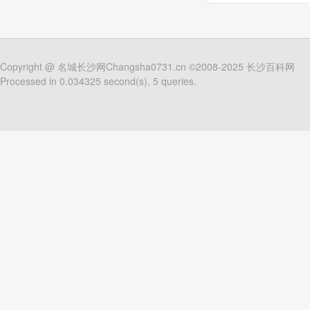
Copyright @
名城长沙网Changsha0731.cn
©2008-2025
长沙百科网
Processed in 0.034325 second(s), 5 queries.