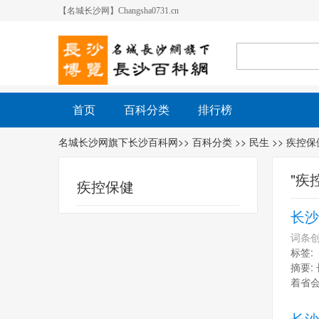
【名城长沙网】Changsha0731.cn
首页
百科分类
排行榜
名城长沙网旗下长沙百科网
>>
百科分类
>>
民生
>> 疾控保
"疾
疾控保健
长沙
词条创
标签:
摘要:
着省会
长沙