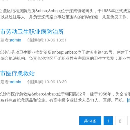
 岳麓区结核病防治所&nbsp;&nbsp;位于溁湾镇老码头，于1986年
民以及过往客人，并负责溁湾路办事处范围内的妇幼保健、儿童免疫工作
市劳动卫生职业病防治所
建者:
admin
创建时间:10-06 13:31
 长沙市劳动卫生职业病防治所&nbsp;&nbsp;位于建湘南路433号。创
的综合执法机构。负责长沙地区厂矿职业性有害因素的卫生学监测；职业
市医疗急救站
建者:
admin
创建时间:10-06 13:30
 长沙市医疗急救站&nbsp;&nbsp;位于朝阳路32号，建于1958年，
应各科急诊抢救药品和设施。有高中级专业技术人员11人。医师、司机、
[
共14条
1
2