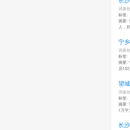
词条创
标签:
摘要:
人，药
宁乡
词条创
标签:
摘要:
员15
望城
词条创
标签:
摘要:
1万平
长沙