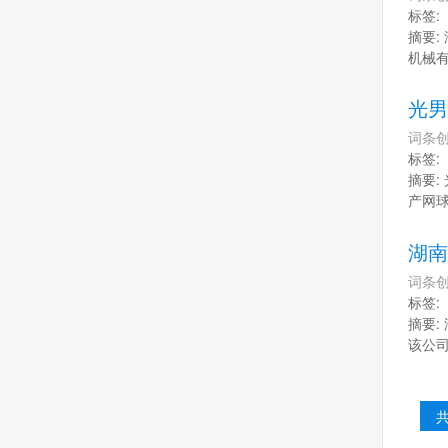
标签:
摘要:
机械有
光男
词条创
标签:
摘要:
产网球
湖南
词条创
标签:
摘要:
该公司
共