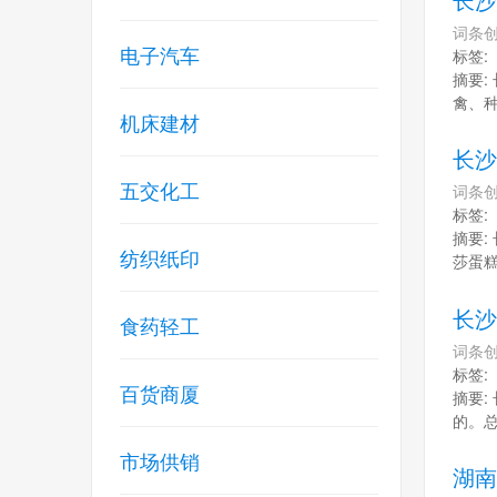
词条创
电子汽车
标签:
摘要:
禽、种
机床建材
长沙
五交化工
词条创
标签:
摘要:
纺织纸印
莎蛋糕
长沙
食药轻工
词条创
标签:
百货商厦
摘要:
的。总
市场供销
湖南