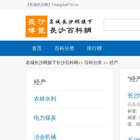
【名城长沙网】Changsha0731.cn
首页
百科分类
排行榜
名城长沙网旗下长沙百科网
>>
百科分类
>> 经产
"经
经产
长沙
农林水利
词条创
标签:
电力煤炭
摘要:
面、粉
冶金机械
长沙