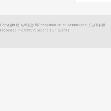
Copyright @
名城长沙网Changsha0731.cn
©2008-2025
长沙百科网
Processed in 0.033515 second(s), 4 queries.