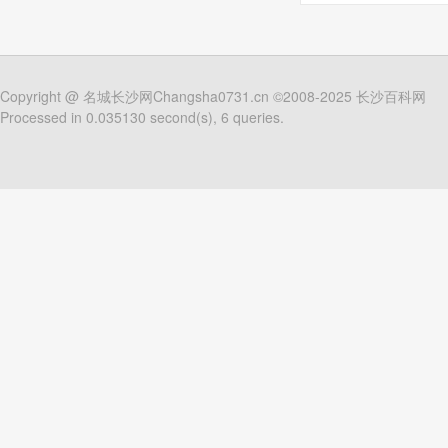
Copyright @
名城长沙网Changsha0731.cn
©2008-2025
长沙百科网
Processed in 0.035130 second(s), 6 queries.