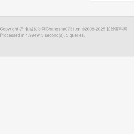
Copyright @
名城长沙网Changsha0731.cn
©2008-2025
长沙百科网
Processed in 1.994913 second(s), 5 queries.