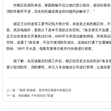
对都正街居民来说，家园新貌不仅让他们赏心悦目，老旧街巷安全
消防车都开不进，历史街区建设将这些问题同步解决了。”
据定王台街道党工委书记练大智介绍，未改造之前的都正街，不
筑、高压电线杆，更挤占了原本不宽的主街空间。7条支巷互不连通，
沙
定王台街道多次开展执法行动，6000平方米违法建筑倒地，所有高
空间，连通了7条支巷，不仅方便消防车进出，还就此打通了交通微循
防栓、300个灭火器，电瓶车更将日夜开行街巷进行巡查。
据了解，在完成最后扫尾工作后，都正街历史文化街区的7条支巷
置小型消防车、消防摩托，并引入专业物业公司进行管理，让老街更
文
上一篇：
“隐居”铁铺巷，贵州淘宝客眼中的都正街
下一篇：
有机棚改 千年老街玩“穿越”