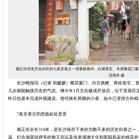
沙
都正街历史文化街区的七条支巷之一清香留巷内，白墙青瓦、木质雕花门窗
文
员周舟 摄
长沙晚报讯（记者 胡媛媛）雕花窗门、仿古挑檐、青砖老宅，更
几步都能触摸历史的气息。继今年1月主街建成开放后，位于芙蓉区
昨日也基本完成外观建设。曾经狭长简陋的小巷，如今已变得古朴精
7条支巷古韵悠扬处处是景
都正街全长314米，是长沙保存下来的为数不多的历史街巷之一，
库
庙、纪念湘菜祖师爷的詹王宫以及传承湖湘文化和梨园风采的桃花井