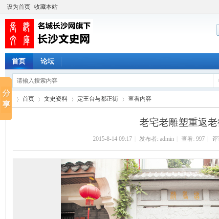
设为首页
收藏本站
首页
论坛
首页
文史资料
定王台与都正街
查看内容
老宅老雕塑重返老
2015-8-14 09:17
|
发布者:
admin
|
查看:
997
|
评论
长
›
›
›
›