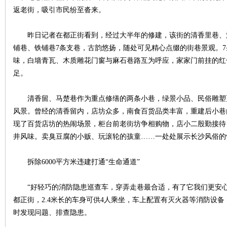
返老街，吸引市民纷至沓来。
昨日记者在都正街看到，经过大半年的修建，该街的清香里巷、
铺巷、铁铺巷7条支巷，古韵悠扬，随处可见精心点缀的街巷景观。
味，白墙青瓦、木质雕花门窗与麻石巷路互为呼应，家家门前挂的红
足。
|
清香留、马楚巷作为重点修缮的两条小巷，绿景小品、民俗雕塑
风景。曾经的清香留内，店坊众多，南食百货品类丰富，重建后小巷
现了百货店坊的热闹场景，柜台前老街坊争相购物，店小二殷勤接待
井风味。卖臭豆腐的小贩、玩滚轮的孩童……一处处展示长沙风俗的
拆除6000平方米违建打通“生命通道”
“好轻巧的消防隐患巡查车，穿弄走巷最合适，有了它我们更安心
长
都正街，2.4米长的车身可供4人乘坐，车上配置有灭火器等消防设
时发现问题、排查隐患。