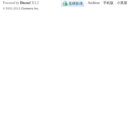
Powered by
Discuz!
X3.2
|
Archiver
|
手机版
|
小黑屋
© 2001-2013
Comsenz Inc.
史
网