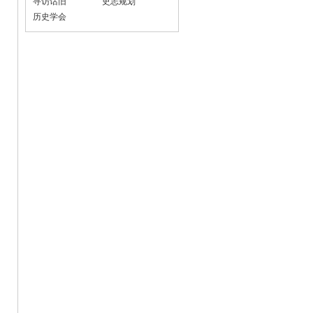
寻访话旧
史志规划
历史学会