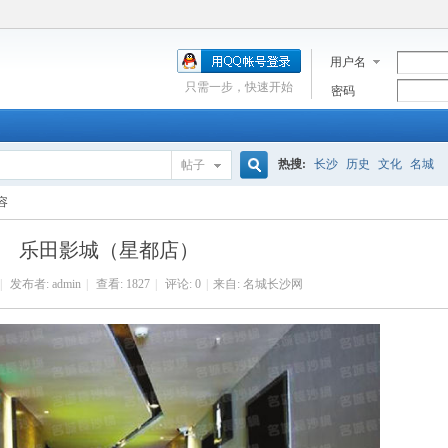
用户名
只需一步，快速开始
密码
热搜:
长沙
历史
文化
名城
帖子
搜
容
乐田影城（星都店）
索
|
发布者:
admin
|
查看:
1827
|
评论: 0
|
来自: 名城长沙网