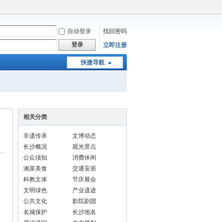
自动登录
找回密码
登录
立即注册
快捷导航
相关分类
非遗传承
文博动态
长沙概况
观光景点
公众须知
消费休闲
湘菜美食
交通安居
科教文体
节庆展会
文明绿色
产业遗迹
公共文化
影院剧团
名城保护
长沙地名