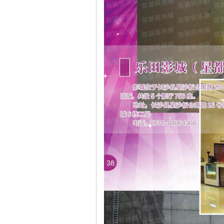
沙
文
库