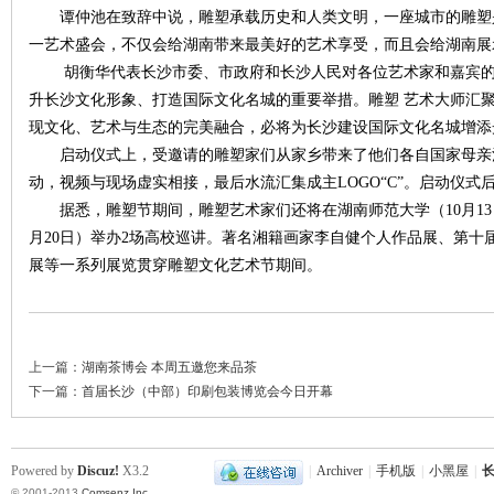
谭仲池在致辞中说，雕塑承载历史和人类文明，一座城市的雕塑
一艺术盛会，不仅会给湖南带来最美好的艺术享受，而且会给湖南展
胡衡华代表长沙市委、市政府和长沙人民对各位艺术家和嘉宾的
升长沙文化形象、打造国际文化名城的重要举措。雕塑 艺术大师汇
现文化、艺术与生态的完美融合，必将为长沙建设国际文化名城增添
启动仪式上，受邀请的雕塑家们从家乡带来了他们各自国家母亲
动，视频与现场虚实相接，最后水流汇集成主LOGO“C”。启动仪式
据悉，雕塑节期间，雕塑艺术家们还将在湖南师范大学（10月13
|
月20日）举办2场高校巡讲。著名湘籍画家李自健个人作品展、第十
展等一系列展览贯穿雕塑文化艺术节期间。
上一篇：
湖南茶博会 本周五邀您来品茶
下一篇：
首届长沙（中部）印刷包装博览会今日开幕
长
Powered by
Discuz!
X3.2
|
Archiver
|
手机版
|
小黑屋
|
长
© 2001-2013
Comsenz Inc.