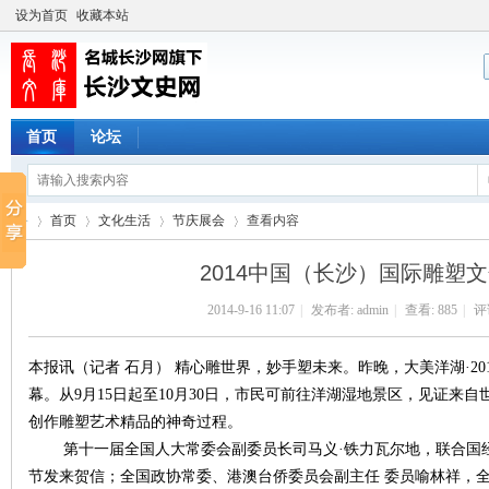
设为首页
收藏本站
首页
论坛
首页
文化生活
节庆展会
查看内容
2014中国（长沙）国际雕塑
2014-9-16 11:07
|
发布者:
admin
|
查看:
885
|
评论
长
›
›
›
›
本报讯（记者 石月） 精心雕世界，妙手塑未来。昨晚，大美洋湖·2
幕。从9月15日起至10月30日，市民可前往洋湖湿地景区，见证来
创作雕塑艺术精品的神奇过程。
第十一届全国人大常委会副委员长司马义·铁力瓦尔地，联合国经
节发来贺信；全国政协常委、港澳台侨委员会副主任 委员喻林祥，