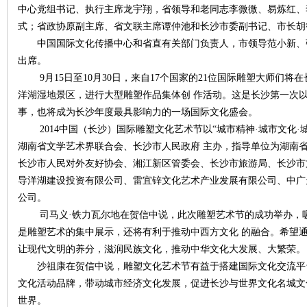
中心党组书记、执行主席龙宇翔，省领导和老同志李微微、易炼红、
式；省政协原副主席、省文联主席谭仲池和长沙市委副书记、市长胡
沙
中国国际文化传播中心和省直有关部门负责人，市领导范小新、
出席。
9月15日至10月30日，来自17个国家的21位国际雕塑大师们将
洋湖湿地景区，进行大型雕塑作品集体创 作活动。这是长沙第一次
事，也将成为长沙年度最具影响力的一场国际文化盛会。
2014中国（长沙）国际雕塑文化艺术节以“城市精神·城市文化·
湖南省文学艺术界联合会、长沙市人民政府 主办，指导单位为湖南
长沙市人民对外友好协会、湘江新区管委会、长沙市旅游局、长沙市
文
导洋湖建设投资有限公司、雷宜锌文化艺术产业发展有限公司、中广
公司。
司马义·铁力瓦尔地在贺信中说，此次雕塑艺术节的成功举办，吸
是雕塑艺术的集中展示，还将有利于推动中西方文化 的融合。希望
让现代文明的养分，滋润民族文化，推动中华文化大发展、大繁荣。
沙祖康在贺信中说，雕塑文化艺术节有益于搭建国际文化交流平
文化活动品牌，带动城市经济文化发展，促进长沙与世界文化名城文
世界。
库