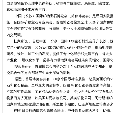
自然博物馆协会理事长徐善衍，省市领导陈肇雄、易炼红、陈君文、
幕式由副省长李友志主持。
沙
中国（长沙）国际矿物宝石博览会（简称博览会）是经国务院批
第一台国际矿物宝石专业展会。首届博览会聚集全球 50多个国家和地区
了全球矿物宝石顶级商家、收藏家、专业人士和博物馆采购团队等实力
内交易额。
杜家毫说， 首届中国（长沙）国际矿物宝石博览会落户长沙，既
展产业的新突破，又为我们加强矿物宝石行业国际合作，推动地质勘
研发、设计、加工业的发展，提供了专业化展示和交流平台，将大大
产业化、 规模化水平，必将有力带动湖南会展经济向高端化、国际
文
徐德明表示，首届博览会的举办对于普及国民地球科学知识、提
交流合作等方面都能产生重要深远的影响。
据悉，首届博览会共有1560余个国际标准展位，总展览面积约58
石和化石精品。全球最大的金标本、始祖鸟 化石都是首度来华亮相
不菲的矿物晶体、宝石精品达数百件之多，不少无法估价的宝石孤品
物展商齐齐亮相，如美国时尚矿物公司、英美矿物公司、阿肯斯通矿
国家和地区如澳洲欧泊组团、斯里兰 卡组团、巴基斯坦组团等也齐
在昨 日举行的博览会高峰论坛上，中外政要及航天科学、矿物、
库