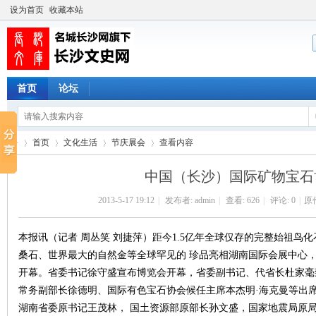
设为首页
收藏本站
首页
论坛
首页
文化生活
节庆展会
查看内容
中国（长沙）国际矿物宝石
2013-5-17 19:12
|
发布者:
admin
|
查看:
626
|
评论: 0
|
原
长
›
›
›
›
本报讯（记者 周丛笑 刘捷萍）距今1.5亿年全球仅存的完整始祖鸟化
桑石、世界最大的自然金等全球罕见的 珍品亮相湖南国际会展中心，
开幕。省委书记徐守盛宣布博览会开幕，省委副书记、代省长杜家毫
常务副部长徐德明、国际有色宝石协会候任主席本杰明·海克曼等出
湖南省委原书记王茂林， 国土资源部原部长孙文盛，国家地震局原