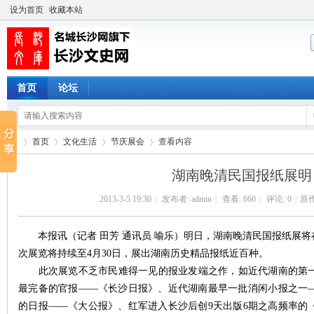
设为首页
收藏本站
首页
论坛
首页
文化生活
节庆展会
查看内容
湖南晚清民国报纸展明
2013-3-5 19:30
|
发布者:
admin
|
查看:
660
|
评论: 0
|
原作
长
›
›
›
›
本报讯（记者 田芳 通讯员 喻乐）明日，湖南晚清民国报纸展将
次展览将持续至4月30日，展出湖南历史精品报纸近百种。
此次展览不乏市民难得一见的报业发端之作，如近代湖南的第一
最完备的官报——《长沙日报》、近代湖南最早一批消闲小报之一
的日报——《大公报》、红军进入长沙后创9天出版6期之高频率的