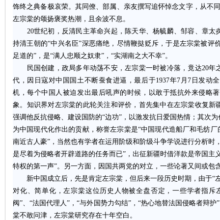
饰终之典备极哀荣。其同僚、部属、亲友撰写追怀悼念文字，从不同
左宗棠的颂扬褒奖热潮，且余波不息。
沙
20世纪初，反清民主革命兴起，陈天华、杨毓麟、邹容、章太炎
持清王朝的“中兴名臣”深恶痛绝，尽情鞭挞贬斥，于是左宗棠被评价为
足道的”，是“满人忠顺之奴隶”，“实湖南之大不幸”。
民国创建，政局多年动荡不安，左宗棠一时被冷落，竟达20年之
代，因日寇对中国国土不断蚕食进逼，最后于1937年7月7日发
机，每个中国人被迫发出最后吼声的时候，以敢于抵抗外来侵略著
象。知识界对左宗棠的此轮关注和评价，首先集中在左宗棠收复新
强调他反抗侵略、建设国防的“边功”，以激发抗日爱国热情；其次
文
为中国现代化作出的贡献，称誉左宗棠是“中国现代造船厂和毛纺厂
南近古人豪”，当然也有学者在运用阶级和阶级斗争学说进行分析时
是尽着为侵略者开辟道路的任务而已”，出征新疆时借洋款是帝国主
特权的第一声”。另一方面，因国共两党的对立，一些论著又间或包
新中国成立后，先是肯定左宗棠，但后来一段历史时期，由于“左
对化、简单化，左宗棠这位历史人物被全盘否定，一些学者指斥左宗
阀”、“法国代理人”，“与外国势力勾结”，“热心地替法国侵略者辩护
棠不敢问津，左宗棠研究存在十年空白。
库