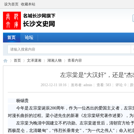
设为首页
收藏本站
首页
论坛
首页
文泽潇湘
湖湘人物
查看内容
左宗棠是“大汉奸”，还是“杰
2012-12-11 18:16
|
发布者:
admin
|
查看:
583
|
评论: 0
|
原
长
›
›
›
›
杨锡贵
今年是左宗棠诞辰200周年，作为一位杰出的爱国主义者，左宗
对漫长曲折的过程。梁小进先生的新著《左宗棠研究著作述要》，为
左宗棠为晚清中国建立不朽功勋。左宗棠逝世后，清朝官方给予高
西极昆仑，北清畿甸”，“伟烈长垂青史”，“为一代之伟人”；命入