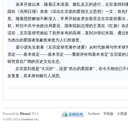
改革开放以来，随着正本清源、拨乱反正的进行，左宗棠得到重新评
国在《光明日报》发表《试论左宗棠的爱国主义思想》一文，首先
意。随着思想解放不断深入，学界开始改变全面否定左宗棠的看法，
初，时任中共中央政治局委员、国务院副总理的王震在《红旗》杂
话后，左宗棠研究掀起了前所未有的高潮，直到20世纪末期。通过
为杰出的爱国者形象愈来愈为人们所接受。
梁小进先生新著《左宗棠研究著作述要》从时代脉搏与学术研究的
否定——基本肯定——基本否定——重新评价和基本肯定”左宗棠的
|
研究背后广阔的历史文化生态。
左宗棠到底是“大汉奸”，还是“杰出的爱国者”，在今天相信已不
反复复，其本身却颇引人深思。
长
Powered by
Discuz!
X3.2
|
Archiver
|
手机版
|
小黑屋
© 2001-2013
Comsenz Inc.