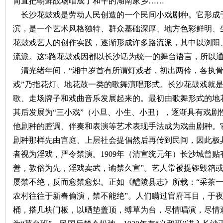
简直把朝鲜战场唱成了和平的湖南家乡……
长沙花鼓戏是劳动人民创造的一个民间小戏剧种。它形成
沙
滨，是一个艺术风格独特、群众基础深厚、地方色彩鲜明、
花鼓戏艺人的创作实践，逐渐形成许多路流派，其中以浏阳
流派。这
5
路花鼓戏因都以长沙话为统一的舞台语言，所以
清光绪年间，“湘中岁首有所谓灯戏者，初出两伶，各执骨
戏”乃指花灯、地花鼓一类的歌舞演唱形式。长沙花鼓戏就
歌、走场牌子和戏曲音乐发展起来的。最初由歌舞形式的地
其后发展为“三小戏”（小旦、小生、小丑），逐渐具有戏剧
文
他剧种的腔调、伴奏和表演等艺术表现手法成为戏曲剧种。
剧种那样先由宫庭、上层社会提倡然后再传到民间，因此极
者视为淫戏，严令禁演。
1909
年（清宣统元年）长沙城曾贴有
善，敦俗为先，淫戏卖武，谕禁久宣”。艺人常被提锣毁箱
屡禁不绝，反而愈禁愈炽。正如《醴陵县志》所载：“采茶
农村往往于新春偷演，禁不能绝”。人们瞒过官府耳目，于
桶，搭几块门板，以晒垫盖顶，缚草为台，尽情唱演，尽情
库