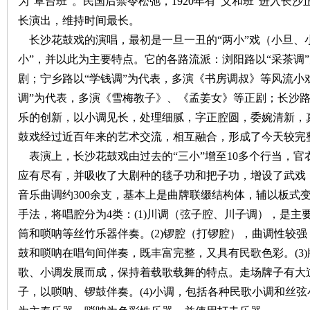
为“草台班”。民国后禁令松弛，
1920
年有“义和班”进入长沙
长演出，维持时间最长。
长沙花鼓戏的演唱，最初是一旦一丑的“两小”戏（小旦、
小”，并以此为主要特点。它的各路流派：浏阳路以“采茶调
剧；宁乡路以“学钱调”为代表，多演《书房调叔》等风流小戏
调”为代表，多演《雪梅教子》、《孟姜女》等正剧；长沙
乐的创新，以小调见长，处理细腻，字正腔圆，委婉清新，
|
鼓戏经过近百年来的艺术交流，相互融合，形成了今天较完
表演上，长沙花鼓戏由过去的“三小”增至
10
多个行当，官
应有尽有，并吸收了大剧种的毯子功和把子功，增设了武戏
音乐曲调约
300
余支，基本上是曲牌联缀结构体，辅以板式
手法，将唱腔分为
4
类：
(1)
川调（弦子腔、川子调），是主
筒和唢呐等丝竹乐器伴奏。
(2)
锣腔（打锣腔），曲调性较强
鼓和唢呐在唱句间伴奏，既丰富完整，又具有民歌色彩。
(3)
长
歌、小调发展而成，保持着载歌载舞的特点。走场牌子有大
子，以唢呐、锣鼓伴奏。
(4)
小调，包括各种民歌小调和丝弦