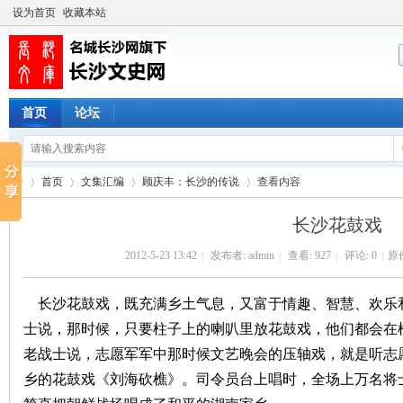
设为首页
收藏本站
首页
论坛
首页
文集汇编
顾庆丰：长沙的传说
查看内容
长沙花鼓戏
2012-5-23 13:42
|
发布者:
admin
|
查看:
927
|
评论: 0
|
原
长
›
›
›
›
长沙花鼓戏，既充满乡土气息，又富于情趣、智慧、欢乐
士说，那时候，只要柱子上的喇叭里放花鼓戏，他们都会在
老战士说，志愿军军中那时候文艺晚会的压轴戏，就是听志
乡的花鼓戏《刘海砍樵》。司令员台上唱时，全场上万名将