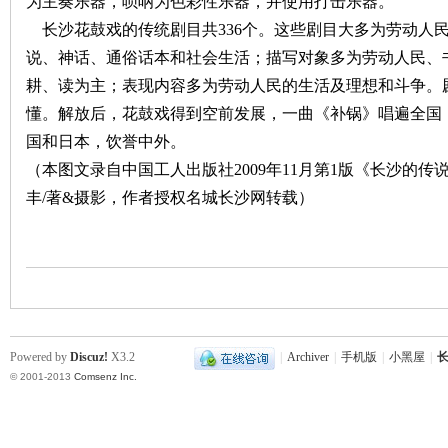
为主奏乐器，唢呐为色彩性乐器，并使用打击乐器。
长沙花鼓戏的传统剧目共
336
个。这些剧目大多为劳动人
说、神话、通俗话本和社会生活；描写对象多为劳动人民、
耕、读为主；表现内容多为劳动人民的生活及理想和斗争。
懂。解放后，花鼓戏得到空前发展，一曲《补锅》唱遍全国
国和日本，饮誉中外。
沙
（本图文录自中国工人出版社2009年11月第1版《长沙的
丰/著&摄影，作者授权名城长沙网转载）
文
Powered by
Discuz!
X3.2
|
Archiver
|
手机版
|
小黑屋
|
长
© 2001-2013
Comsenz Inc.