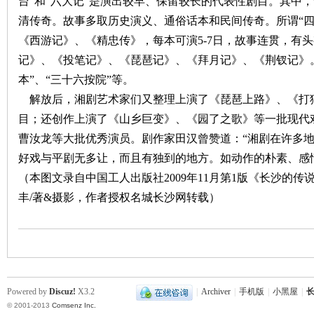
台”和“六大记”是演出较早、保留较长的代表性剧目。其中
清传奇。故事多取历史演义、通俗话本和民间传奇。所谓“四
《西游记》、《精忠传》，每本可演
5-7
日，故事连贯，有头
记》、《投笔记》、《琵琶记》、《拜月记》、《荆钗记》。
本”、“三十六按院”等。
解放后，湘剧艺术家们又整理上演了《琵琶上路》、《打
沙
目；还创作上演了《山乡巨变》、《园了之歌》等一批现代
曹汝龙等大批优秀演员。剧作家田汉曾赞道：“湘剧在许多
好戏与平剧无多让，而且有独到的地方。如动作的朴素、感
（本图文录自中国工人出版社2009年11月第1版《长沙的
丰/著&摄影，作者授权名城长沙网转载）
文
Powered by
Discuz!
X3.2
|
Archiver
|
手机版
|
小黑屋
|
长
© 2001-2013
Comsenz Inc.