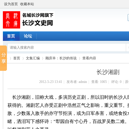
设为首页
收藏本站
首页
论坛
首页
文集汇编
顾庆丰：长沙的传说
查看内容
长沙湘剧
2012-5-23 13:41
|
发布者:
admin
|
查看:
1005
|
评论: 0
|
原
长
›
›
›
›
长沙湘剧，旧称大戏，多演历史正剧，所以旧时的长沙人
获得的。湘剧艺人亦受正剧中浩然正气之影响，重义重节。
敌，少数落入敌手的亦守节拒演，或为日军杀害，或绝食投
睹，洒泪写下感怀诗：“犁园自有寸心丹，百战罗吴数二难。