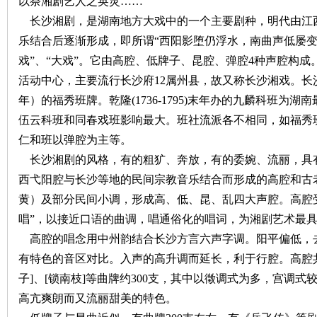
以祭湘剧艺人之英灵……
长沙湘剧，是湖南地方大戏中的一个主要剧种，明代由江
沙
乐结合后逐渐形成，即所谓“西阳影堕仍浮水，南曲声低屡变
戏”、“大戏”。它由高腔、低牌子、昆腔、弹腔
4
种声腔构成
活动中心，主要流行长沙府
12
属州县，故又称长沙湘戏。长
年）的福秀班牌。乾隆
(1736-1795)
末年办的九麟科班为湖南
伍云科班和同春戏班影响最大。班社流派各不相同，如福秀
仁和班以弹腔为主等。
长沙湘剧的风格，有的粗犷、奔放，有的委婉、流丽，具
文
西弋阳腔与长沙等地的民间宗教音乐结合而形成的高腔和古老
黄）及部分民间小调，形成高、低、昆、乱四大声腔。高腔受
唱”，以接近口语的曲调，唱通俗化的唱词，为湘剧艺术最
高腔的唱念用中州韵结合长沙方言六声字调。阳平偏低，
有特色的音区对比。入声的高升调而延长，利于行腔。高腔
子
]
、
[
锁南枝
]
等曲牌约
300
支，其中以徵调式为多，宫调式
高亢爽朗而又流丽甜美的特色。
库