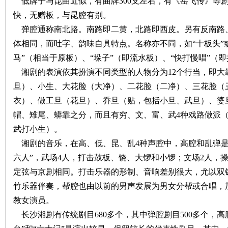
低牌子与昆曲近似，有曲牌
300
支左右，有《岳飞传》等
快，无赠板，与昆腔有别。
弹腔通称南北路。南路即二黄，北路即西皮。另有反南路
体相同，而吐字、韵味自具特点。名称亦不同，如“十板头”或
马”（相当于原板）、“垛子”（即流水板）、“快打慢唱”（
湘剧的表演依其扮演不同类型的人物分为
12
个行当，即大
旦）、小生、大花脸（大净）、二花脸（二净）、三花脸（
|
衣）、做工旦（花旦）、乔旦（贴，包括小旦、武旦）、婆
帽、雉尾、蟒靠之分，而且有穷、文、富、武
4
种戏路做派
武打小生）。
湘剧的音乐，在高、低、昆、乱
4
种声腔中，高腔和乱弹是
六人”，武场
4
人，打击鼓板、铙、大锣和小锣；文场
2
人，
定弦与京剧相同。打击乐器的形制、音响差别很大，尤以双
竹乐器伴奏，帮腔也由以前的男声发展为男女分帮或合唱，
长
教女演员。
长沙湘剧有传统剧目
680
多个，其中弹腔剧目
500
多个，高