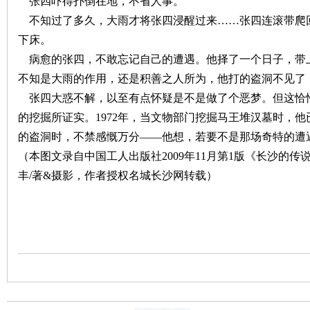
张四吓得扑倒在地，不省人事。
不知过了多久，大雨才将张四浸醒过来……张四连滚带爬
下床。
病愈的张四，不敢忘记自己的遭遇。他择了一个日子，带
不知是大雨的作用，还是积善之人所为，他打的盗洞不见了
张四大惑不解，以至有点怀疑是不是做了个恶梦。但这恰
的挖掘所证实。
1972
年，当文物部门挖掘马王堆汉墓时，他
|
的盗洞时，不禁感慨万分——他想，若要不是那场奇特的遭
（本图文录自中国工人出版社2009年11月第1版《长沙的
丰/著&摄影，作者授权名城长沙网转载）
长