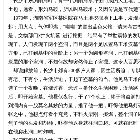
长沙市东浏阳河畔，有一个浏阳河水冲击而成的大土堆。
土包，远看，形如马鞍，所以叫马鞍堆；又因传说是五代楚
沙
1970
年，湖南省军区某医院在马王堆挖掘地下工事，发现
起；用火点，气体即燃，“咝咝”的冒出蓝色火焰。请来考古
是，文物部门对“火坑墓”进行挖掘，结果有了举世震惊的发
现了。人们发现了两个盗洞，而且是两个足以置马王堆汉墓
方形，已打到墓中的台阶上；另一个为圆形盗洞，已打到墓
炭层的那个盗洞，不知何故却突然停止了盗掘。这令人百思
却说解放前，长沙市郊有
200
多户人家，因生活所迫，专
文
有老、下有小，生活所迫，干起了盗墓的勾当。他见马王堆
选了一个夜晚，在烧过香、念过～番什么生活困难，没活路
后，即开始盗墓。他昼伏夜行，干了
7
个晚上，终于将盗洞
到洞内有一股莫名其妙的力量，推了他一把，吓得他把马灯
张之中，他想点灯看个究竟，不料火柴刚一擦燃，整个洞子
焦了他的头发和胡须，吓得他返身就往洞口爬。可就在此时
在他爬出洞口时炸响。
库