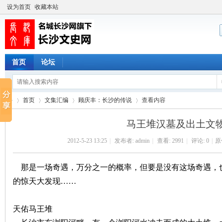
设为首页
收藏本站
首页
论坛
首页
文集汇编
顾庆丰：长沙的传说
查看内容
马王堆汉墓及出土文
2012-5-23 13:25
|
发布者:
admin
|
查看:
2991
|
评论: 0
|
原
长
›
›
›
›
那是一场奇遇，万分之一的概率，但要是没有这场奇遇，
的惊天大发现……
天佑马王堆