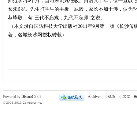
师范学习
4
个月，当时朱剑凡任教。日后几十年，徐一直以“
长朱
6
岁。先生打学生的手板、屁股，家长不加干涉，认为“
~
恭毕敬，有“三代不忘媒，九代不忘师”之说。
（本文录自国防科技大学出版社2011年9月第一版《长沙
著，名城长沙网授权转载）
名
Powered by
Discuz!
X3.2
|
Archiver
|
手机版
|
小黑屋
|
长
© 2001-2013
Comsenz Inc.