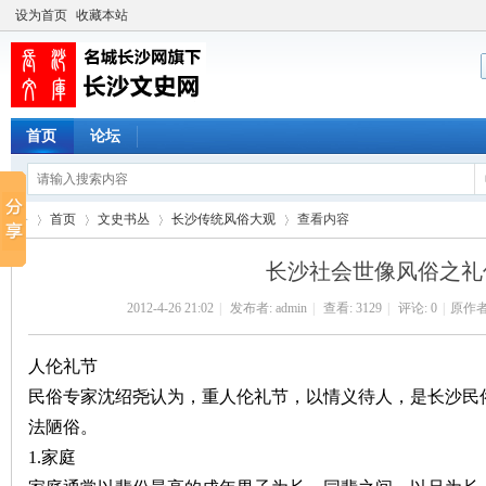
设为首页
收藏本站
首页
论坛
首页
文史书丛
长沙传统风俗大观
查看内容
长沙社会世像风俗之礼
2012-4-26 21:02
|
发布者:
admin
|
查看:
3129
|
评论: 0
|
原作者
长
›
›
›
›
人伦礼节
民俗专家沈绍尧认为，重人伦礼节，以情义待人，是长沙民
法陋俗。
1.
家庭