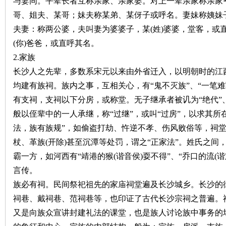
与妻同。平辈长者互称亲家、亲家婆。对上一辈亲家称亲家
哥、姐夫、某哥；妹夫称某弟、某伢子或呼名。妻妹称姨妹
夫妻：称两公婆，夫叫妻为婆婆子，某
(
姓
)
婆婆，堂客，或
(
你
)
爸爸，或直呼其名。
2.
家族
长沙人之先辈，多数系宋元以来由外省迁入，以明朝时的江
均建有族祠。族内之事，互相关心，有“鬼不灭族”、“一笔
|
有支祠，支祠以下分房，或称堂。无子继承者被讥为“绝代”
般以侄辈中的一人承继，称“过继”，或叫“过房”，以求其所
法，族有族规”，如偷盗打劫、忤逆不孝、伤风败俗等，祠
杖、革族
(
开除
)
甚至沉潭等处罚，谓之“正家法”。姓氏之间
霸一方，如河西有“靖港的猴
(
谐音侯
)
耍不得”、“乔口的流
(
谐
言传。
族必有祠。民间祭祀祖先的家庙祠堂遍及长沙城乡。长沙的
长
祠巷、戴祠巷、范祠巷等，也印证了古代长沙宗祠之普遍。
又是向族众宣讲封建礼法的课堂，也是族人讨论族中事务的