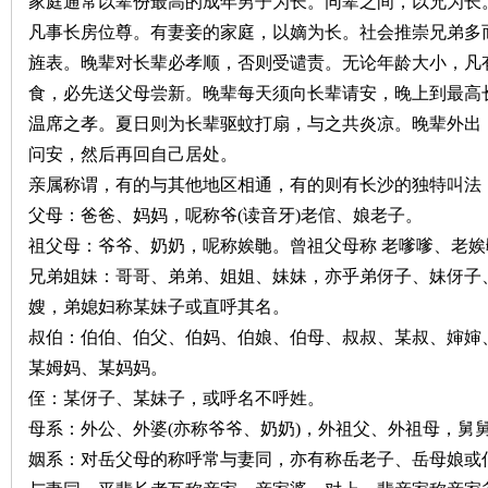
家庭通常以辈份最高的成年男子为长。同辈之间，以兄为长。
凡事长房位尊。有妻妾的家庭，以嫡为长。社会推崇兄弟多
沙
旌表。晚辈对长辈必孝顺，否则受谴责。无论年龄大小，凡
食，必先送父母尝新。晚辈每天须向长辈请安，晚上到最高
温席之孝。夏日则为长辈驱蚊打扇，与之共炎凉。晚辈外出
问安，然后再回自己居处。
亲属称谓，有的与其他地区相通，有的则有长沙的独特叫法
父母：爸爸、妈妈，呢称爷
(
读音牙
)
老倌、娘老子。
祖父母：爷爷、奶奶，呢称娭毑。曾祖父母称
老嗲嗲、老娭
文
兄弟姐妹：哥哥、弟弟、姐姐、妹妹，亦乎弟伢子、妹伢子
嫂，弟媳妇称某妹子或直呼其名。
叔伯：伯伯、伯父、伯妈、伯娘、伯母、叔叔、某叔、婶婶
某姆妈、某妈妈。
侄：某伢子、某妹子，或呼名不呼姓。
母系：外公、外婆
(
亦称爷爷、奶奶
)
，外祖父、外祖母，舅
姻系：对岳父母的称呼常与妻同，亦有称岳老子、岳母娘或
库