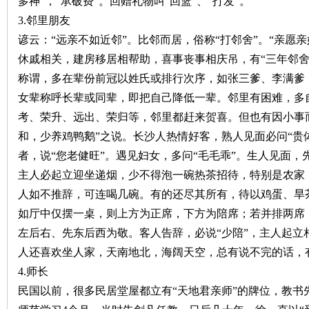
多神”，“承破费”。回赠礼物叫“回篮”、“打发”。
3.
邻里朋友
谚云：“远亲不如近邻”。比邻而居，俗称“打邻舍”。“亲愿
休戚相关，建房移居相帮助，喜事丧事相庆吊，有“三年邻舍
史
称谓，多在辈份前冠以姓氏或排行次序，如张三爹、李满爹
女辈称呼长辈或同辈，即把自己降低一辈。邻里有困难，多
考、荣升、远出、荣归等，邻里都赶来贺喜。但也有因小事
和，少养鸡鸭鹅”之说。长沙人热情好客，熟人见面必问“贵体
者，说“您老健旺”。遇见妇女，多问“毛毛乖”。生人见面，先
主人必起立迎坐递烟，少不得泡一碗热茶招待，特别是农家
人如不推辞，可连喝几碗。有的还尽其所有，待以鸡蛋、旱
网
如厅中仅摆一桌，则上方为正席，下方为陪席；若并排两席
左后右、先东后西为敬。客人告辞，必说“少陪”，主人起立相
人还喜欢坐人家，天南地北，海阔天空，总有说不完的话，
4.
师长
民国以前，很多民居堂屋都立有“天地君亲师”的牌位，教书