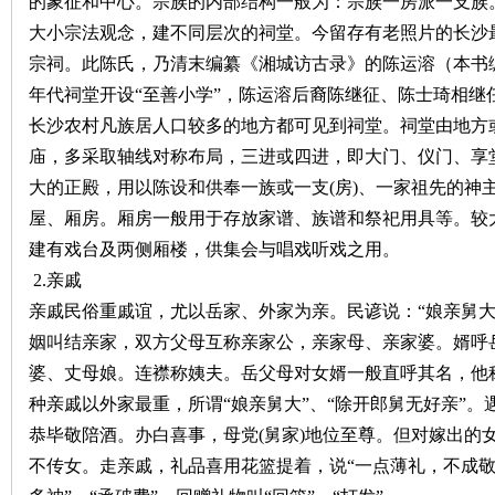
的象征和中心。宗族的内部结构一般为：宗族一房派一支族
大小宗法观念，建不同层次的祠堂。今留存有老照片的长沙
宗祠。此陈氏，乃清末编纂《湘城访古录》的陈运溶（本书
年代祠堂开设“至善小学”，陈运溶后裔陈继征、陈士琦相继
长沙农村凡族居人口较多的地方都可见到祠堂。祠堂由地方
庙，多采取轴线对称布局，三进或四进，即大门、仪门、享
沙
大的正殿，用以陈设和供奉一族或一支
(
房
)
、一家祖先的神
屋、厢房。厢房一般用于存放家谱、族谱和祭祀用具等。较
建有戏台及两侧厢楼，供集会与唱戏听戏之用。
2.
亲戚
亲戚民俗重戚谊，尤以岳家、外家为亲。民谚说：“娘亲舅大”
姻叫结亲家，双方父母互称亲家公，亲家母、亲家婆。婿呼
婆、丈母娘。连襟称姨夫。岳父母对女婿一般直呼其名，他称
文
种亲戚以外家最重，所谓“娘亲舅大”、“除开郎舅无好亲”
恭毕敬陪酒。办白喜事，母党
(
舅家
)
地位至尊。但对嫁出的
不传女。走亲戚，礼品喜用花篮提着，说“一点薄礼，不成敬意