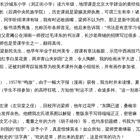
长沙城东小学（浏正街小学）读六年级，地理课是北京大学肄业的黄经俭
长（后调中央民族学院），历史课就是梁赐龙师执教，可谓三生有幸！诸
，同学听得津津有味，我有时还敢插嘴，梁师不以为忤。那正是新中国成
，板书清秀隽逸，允称历年各师首见。他后来告诉我：“书法是有意学习
祖父君飏公在湖南一师授过毛泽东的书法课，长沙老商铺的招牌写过很多
师也是受课学生之一，颇得真传。
梁新民先生，他早年毕业于杭州美专，授课有章法板眼，示范中西画技巧
桃红李白菜花黄，两岸青山夹斜阳”之类，令人陶醉。我的绘画水平大进，
后，还被刘师寄踪翁推荐为校美术课外兴趣小组组长，并有画作参加省、
，1957年“鸣放”，由于一幅大字报（漫画）获咎，我当时并未读懂。夏
（学生不得参加）的高呼狂吼，方知他“时运不济，命途多舛。”这一别差
的左潜（左宗棠之侄），回校拜访梁师，他年过花甲，“东隅已逝，桑榆非
会发挥余热。他赠我左氏谱系图以解疑，整版亲手写得端端正正，密密麻
文艺小说），耄耋之年的力作《胡子靖传》等，也均亲切题赠，书我为“
得到我的“指导”，谅予小子，真是惶悚莫名！如众所知，梁师焚膏继晷，兀
史的“活字典”，“吃的是草，挤出来的是奶”，这是何等的功力！