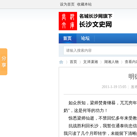
设为首页
收藏本站
首页
论坛
首页
文泽潇湘
湖湘人物
查看内
明
2011-1-19 15:05
|
发布
长
›
›
›
›
如众所知，梁师焚膏继晷，兀兀穷年，
奶”，这是何等的功力！
惊悉梁师仙逝，不禁回忆多年来受教
抗战胜利回长沙，我暂住通泰街忠信
我只读了几个月即转学，未能留下清晰