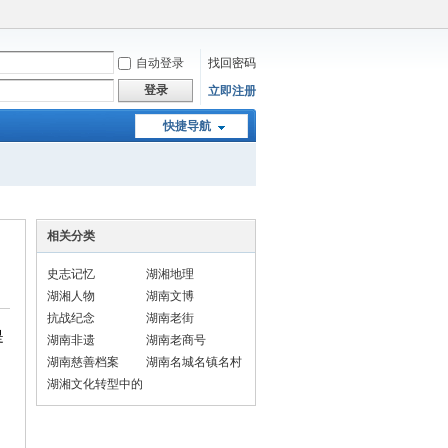
自动登录
找回密码
登录
立即注册
快捷导航
相关分类
史志记忆
湖湘地理
湖湘人物
湖南文博
抗战纪念
湖南老街
是
湖南非遗
湖南老商号
湖南慈善档案
湖南名城名镇名村
湖湘文化转型中的
民俗