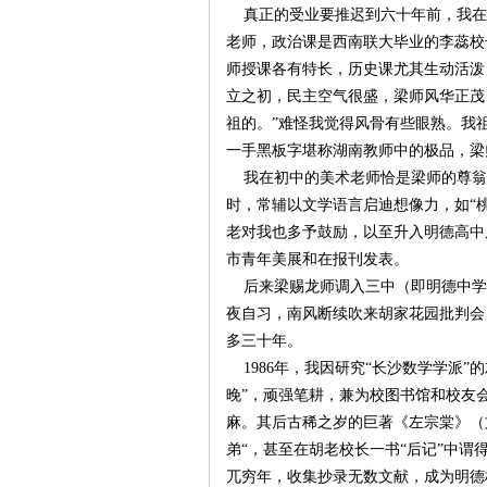
真正的受业要推迟到六十年前，我在
老师，政治课是西南联大毕业的李蕊校
沙
师授课各有特长，历史课尤其生动活泼
立之初，民主空气很盛，梁师风华正茂
祖的。”难怪我觉得风骨有些眼熟。我
一手黑板字堪称湖南教师中的极品，梁
我在初中的美术老师恰是梁师的尊翁
时，常辅以文学语言启迪想像力，如“
老对我也多予鼓励，以至升入明德高中
市青年美展和在报刊发表。
文
后来梁赐龙师调入三中（即明德中学）
夜自习，南风断续吹来胡家花园批判会
多三十年。
1986年，我因研究“长沙数学学派”
晚”，顽强笔耕，兼为校图书馆和校友
麻。其后古稀之岁的巨著《左宗棠》（
弟“，甚至在胡老校长一书“后记”中谓
兀穷年，收集抄录无数文献，成为明德校
库