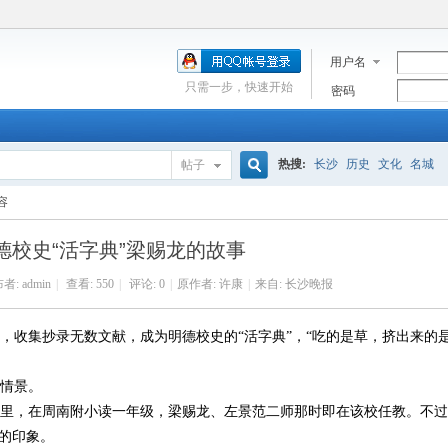
用户名
只需一步，快速开始
密码
热搜:
长沙
历史
文化
名城
帖子
搜
容
德校史“活字典”梁赐龙的故事
索
者:
admin
|
查看:
550
|
评论: 0
|
原作者: 许康
|
来自: 长沙晚报
收集抄录无数文献，成为明德校史的“活字典”，“吃的是草，挤出来的
情景。
里，在周南附小读一年级，梁赐龙、左景范二师那时即在该校任教。不过
的印象。