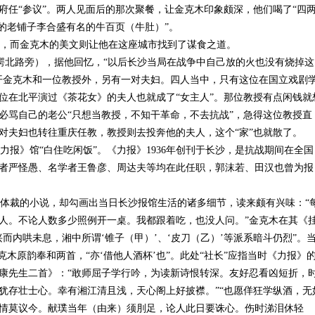
府任“参议”。两人见面后的那次聚餐，让金克木印象颇深，他们喝了“四
沙的老铺子李合盛有名的牛百页（牛肚）”。
，而金克木的美文则让他在这座城市找到了谋食之道。
北路旁），据他回忆，“以后长沙当局在战争中自己放的火也没有烧掉这
开金克木和一位教授外，另有一对夫妇。四人当中，只有这位在国立戏剧
位在北平演过《茶花女》的夫人也就成了“女主人”。那位教授有点闲钱就
必骂自己的老公“只想当教授，不知干革命，不去抗战”，急得这位教授直
对夫妇也转往重庆任教，教授则去投奔他的夫人，这个“家”也就散了。
报》馆“白住吃闲饭”。《力报》1936年创刊于长沙，是抗战期间在全国
者严怪愚、名学者王鲁彦、周达夫等均在此任职，郭沫若、田汉也曾为报
体裁的小说，却勾画出当日长沙报馆生活的诸多细节，读来颇有兴味：“
人。不论人数多少照例开一桌。我都跟着吃，也没人问。”金克木在其《
而内哄未息，湘中所谓‘锥子（甲）’、‘皮刀（乙）’等派系暗斗仍烈”。
克木原韵奉和两首，“亦‘借他人酒杯’也”。此处“社长”应指当时《力报》
康先生二首》：“敢师屈子学行吟，为读新诗恨转深。友好忍看凶短折，
犹存壮士心。幸有湘江清且浅，天心阁上好披襟。”“也愿佯狂学纵酒，无
情莫议今。献璞当年（由来）须刖足，论人此日要诛心。伤时涕泪休轻