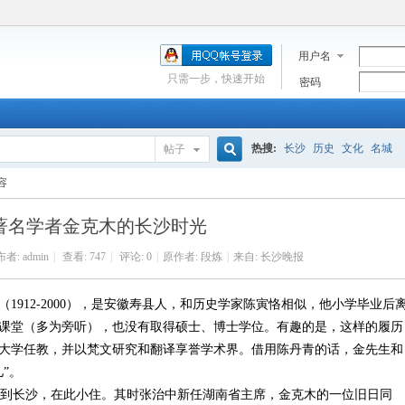
用户名
只需一步，快速开始
密码
热搜:
长沙
历史
文化
名城
帖子
搜
容
著名学者金克木的长沙时光
索
布者:
admin
|
查看:
747
|
评论: 0
|
原作者: 段炼
|
来自: 长沙晚报
1912-2000），是安徽寿县人，和历史学家陈寅恪相似，他小学毕业后
课堂（多为旁听），也没有取得硕士、博士学位。有趣的是，这样的履历
大学任教，并以梵文研究和翻译享誉学术界。借用陈丹青的话，金先生和
”。
落到长沙，在此小住。其时张治中新任湖南省主席，金克木的一位旧日同