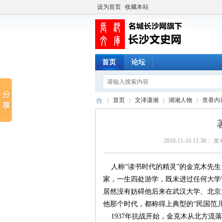
设为首页
收藏本站
首页
论坛
首页
文泽潇湘
湖湘人物
查看内
2010-11-16 11:38
|
发
长
›
›
›
›
人称“读书时代的精灵”的金克木先生（
家，一生四处游学，既未进过任何大学
居然没有妨碍他后来在武汉大学、北京
他那个时代，都称得上典型的“民国范儿
1937年抗战开始，金克木从北方流