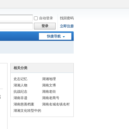
自动登录
找回密码
登录
立即注册
快捷导航
相关分类
史志记忆
湖湘地理
湖湘人物
湖南文博
抗战纪念
湖南老街
离
湖南非遗
湖南老商号
湖南慈善档案
湖南名城名镇名村
湖湘文化转型中的
民俗