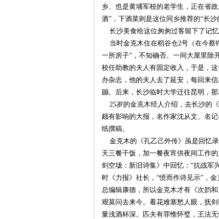
乡、也是黄埔军校的老学生，正在省政
酒”，下酒菜则是这位同乡推荐的“长
沙
长沙美食给这位匆匆过客留下了记忆
当时金克木住在稻谷仓2号（在今蔡锷
一所房子”，不知确否。一间大屋里除
校任助教的夫人有固定收入，于是，这
办杂志，他的夫人去了延安，每回来信
蹦。后来，长沙临时大学迁往昆明，那
25岁的金克木经人介绍，去长沙的《力
颇有影响的大报，名作家沈从文、名记
文
纸撰稿。
金克木的《孔乙己外传》虽是回忆录
天三餐干饭，加一餐夜宵供夜间工作的
剑空垅：新旧诗集》中回忆：“抗战军兴
时《力报》社长，“愤而作诗见示”，金
总编辑康德，所以金克木才有《次韵和
艰莫问去来今。看花难塞愁人眼，抚剑
量浅酒杯深。匹夫有罪惟怀璧，王法无
库