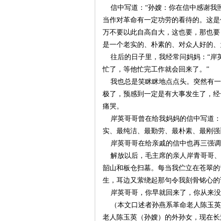
信中写道：“孙嫂：你在信中感谢我
当作对革命有一定功劳的看待的。这是
万不要以此自高自大，这也要，那也要
是一个老实的、朴素的、对众人好的、
往后的日子里，我经常问妈妈：“岸英
忙了，等他忙完工作就会回来了。”
我也总是笑眯眯地点点头。突然有一
极了，预感到一定是有大事发生了，经
|
痛哭。
岸英哥哥曾在给我妈妈的信中写道：
实、最纯洁、最勤劳、最朴素、最刚强
岸英哥哥在给亲戚的信中也再三强调
解放以后，毛主席的亲人岸青哥哥、
韶山和板仓扫墓。每当我伫立在苍翠的
生，耳边又萦绕起那句令我刻骨铭心的
岸英哥哥，你早就回来了，你从来没
长
（本文口述者孙燕系革命老人陈玉英
老人陈玉英（孙嫂）的外孙女，现在长