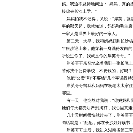
妈。我迫不及待地问道：“妈妈，真的
接你去长沙上学。”
沙
妈妈怕我不记得，又说：“岸英，就是
事的那天起，我就知道，妈妈和毛主席
一家人是世界上最好的一家人。
第二天一大早，我和妈妈赶到长沙杨
年疾步迎上来，他穿着一身洗得发白的
听说过你了。我就是你的岸英哥哥。”
岸英哥哥亲切地牵着我到一张长凳上
替你找个公费学校，不要钱的，好吗？
文
他把“公费”和“不要钱”几个字说得
岸英哥哥留我和妈妈在杨老太太家住了
哪里。
有一天，他突然对我说：“你妈妈和我
她们每天都受尽严刑拷打，我心里真难
几十天时间很快就过去了，岸英哥哥
句话就是：“配配，你在长沙好好读书
岸英哥哥走后，我进入湖南省第三育幼
库