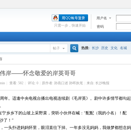
用户名
只需一步，快速开始
密码
热搜:
长沙
历史
文化
名城
帖子
搜
容
伟岸——怀念敬爱的岸英哥哥
索
min
|
查看:
582
|
评论: 0
|
原作者: 孙燕口述 孙晖执笔
|
来自: 长沙晚报
60周年。适逢中央电视台播出电视连续剧《毛岸英》。剧中许多情节都勾起
。
正在宁乡乡下的山坡上采野菜，突听小伙伴在喊：“配配（我的小名）！配
沙了！”
，一头扑进妈妈怀里，眼泪直往下掉。一年多没见妈妈，我做梦都想念妈