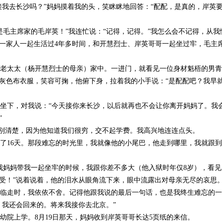
接我去长沙吗？”妈妈摸着我的头，笑眯眯地回答：“配配，是真的，岸英
毛主席家的毛岸英！”我连忙说：“记得，记得。”我怎么会不记得，从我
一家人一起生活过4年多时间，和开慧烈士、岸英哥哥一起坐过牢，毛主
老太太（杨开慧烈士的母亲）家中。一进门，就看见一位身材魁梧的男青
灰色布衣服，笑容可掬，他俯下身，拉着我的小手说：“是配配吧？我早
坐下，对我说：“今天接你来长沙，以后就再也不会让你离开妈妈了。我
”
特别清楚，因为他知道我们很穷，交不起学费。我高兴地连连点头。
16天。那段难忘的时光里，我就像他的小尾巴，他走到哪里，我就跟到
妈妈带我一起坐牢的时候，我跟你差不多大（他入狱时年仅8岁），看见
受！”说着说着，他的泪水从眼角流下来，眼中流露出对母亲无尽的哀思
临走时，我依依不舍。记得他跟我说的最后一句话，也是我终生难忘的一
，我还会回来的。将来我接你去北京。”
院上学。8月19日那天，妈妈收到岸英哥哥长达5页纸的来信。