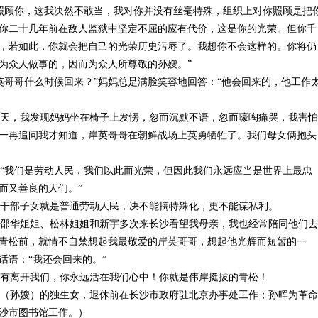
照顾你，这我决然不敢当，我对你并没有丝毫特殊，组织上对你照顾是把
你二十几年前在敌人监狱中坚定不屈的应有代价，这是你的光荣。但你千
，若如此，你就会把自己的光荣历史污辱了。我想你不会这样的。你将仍
为众人做事的，因而为众人所尊敬的孙嫂。”
哥哥什么时候回来？”妈妈总是满脸笑容地回答：“他会回来的，他工作
天，我发现妈妈坐在椅子上发愣，忽而沉默不语，忽而嚎啕痛哭，我害怕
一再追问我才知道，岸英哥哥在朝鲜战场上英勇牺牲了。我们母女俩抱头
“我们是劳动人民，我们以此而光荣，但因此我们永远应当是世界上最忠
而又善良的人们。”
干部子女就是普通劳动人民，决不能搞特殊化，更不能谋私利。
邵华姐姐、松林姐姐和新宇多次来长沙看望我母亲，我也经常陪同他们去
青松前，就情不自禁想起我最敬爱的岸英哥哥，想起他光辉而短暂的一
话语：“我还会回来的。”
有离开我们，你永远活在我们心中！你就是伟岸挺拔的青松！
（孙嫂）的独生女，退休前在长沙市政府驻北京办事处工作；孙晖为革命
沙市图书馆工作。）