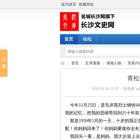
设为首页
收藏本站
首页
论坛
首页
文泽潇湘
湖湘人物
查看内
青松
2010-11-16 11:37
|
发布者:
ad
长
›
›
›
›
今年11月25日，是毛岸英烈士牺牲
我的记忆，把我的思绪带回到六十年前
那是1950年5月的一天，十岁的我
配！你妈妈回来了！你妈妈要接你去长
我回头一看，是妈妈。我大步迎上去