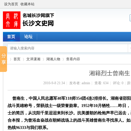
设为首页
收藏本站
首页
论坛
首页
文泽潇湘
湖湘人物
查看内容
湘籍烈士曾南生
2010-9-8 21:34
|
发布者:
admin
|
查看:
634
|
评论: 0
|
原
长
›
›
›
›
曾南生，中国人民志愿军40军118师354团4连2排排长。湖南省邵阳
战斗英雄称号，荣获战士一级荣誉勋章。1952年10月牺牲……昨
士的简历，从沈阳千里迢迢来到长沙。抗美援朝的枪炮声早已远去，
合本报，为曾浴血奋战在朝鲜战场上的战斗英雄曾南生寻找亲人。如
热线96333与我们联系。