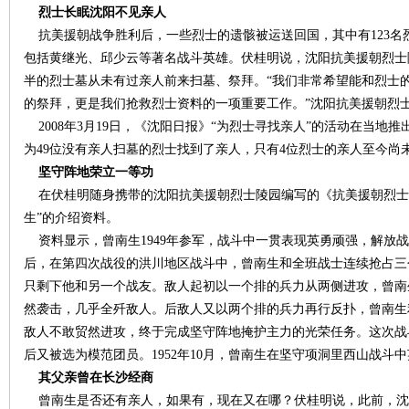
烈士长眠沈阳不见亲人
抗美援朝战争胜利后，一些烈士的遗骸被运送回国，其中有123名
沙
包括黄继光、邱少云等著名战斗英雄。伏桂明说，沈阳抗美援朝烈士
半的烈士墓从未有过亲人前来扫墓、祭拜。“我们非常希望能和烈士
的祭拜，更是我们抢救烈士资料的一项重要工作。”沈阳抗美援朝烈
2008年3月19日，《沈阳日报》“为烈士寻找亲人”的活动在当地
为49位没有亲人扫墓的烈士找到了亲人，只有4位烈士的亲人至今尚
坚守阵地荣立一等功
在伏桂明随身携带的沈阳抗美援朝烈士陵园编写的《抗美援朝烈士
生”的介绍资料。
文
资料显示，曾南生1949年参军，战斗中一贯表现英勇顽强，解放
后，在第四次战役的洪川地区战斗中，曾南生和全班战士连续抢占三
只剩下他和另一个战友。敌人起初以一个排的兵力从两侧进攻，曾南
然袭击，几乎全歼敌人。后敌人又以两个排的兵力再行反扑，曾南生
敌人不敢贸然进攻，终于完成坚守阵地掩护主力的光荣任务。这次战
后又被选为模范团员。1952年10月，曾南生在坚守项洞里西山战斗
其父亲曾在长沙经商
曾南生是否还有亲人，如果有，现在又在哪？伏桂明说，此前，沈
库