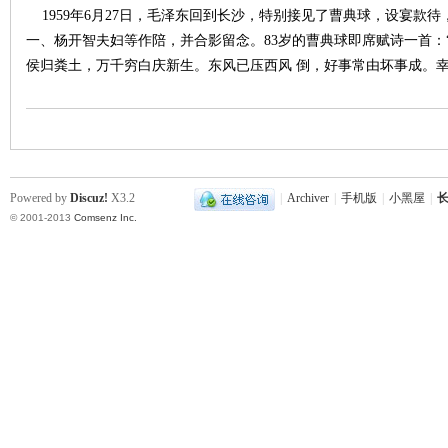
1959年6月27日，毛泽东回到长沙，特别接见了曹典球，设宴款待
一、杨开智夫妇等作陪，并合影留念。83岁的曹典球即席赋诗一首：
侯归粪土，万千穷白庆新生。东风已压西风 倒，好事常由坏事成。
|
Powered by
Discuz!
X3.2
|
Archiver
|
手机版
|
小黑屋
|
长
© 2001-2013
Comsenz Inc.
长