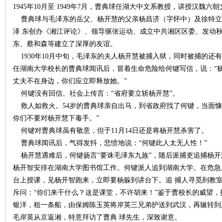
1945年10月至 1949年7月，曹典球任湖大中文系教授，讲授汉魏
曹典球与毛泽东的岳父、杨开慧的父亲杨昌济（字怀中）及徐特立
沙
泽 东创办《湘江评论》、领导驱张运动、成立中共湘区区委、发动
东、蔡和森等建立了深厚的友谊。
1930年10月中旬，毛泽东的夫人杨开慧被捕入狱，同时被捕的还有
任湖南大学校长的曹典球闻讯后，冒着生命危险给何键写信，说：“
丈夫不在身边，你们应立即释放她。”
何键没有回信。社会上传言：“省府要立斩杨开慧”。
救人如救火。54岁的曹典球亲自出马，到省政府找了何键，当面慷
你们不要对杨开慧下毒手。”
文
何键对曹典球虽有敬意，但于11月14日还是将杨开慧杀害了。
曹典球闻讯后，气得发抖，悲愤地说：“何键此人太无人性！”
杨开慧遇难后，何键扬言“要诛毛泽东九族”，随后派捕吏追捕杨开
杨开智安排在湖南大学图书馆工作。何键派人追到湖南大学。在危急
台上授课，见杨开智跑来，立即要杨躲到讲台下。追 捕人寻觅到教
斥问：“你们来干什么？这是课堂，不许胡来！”鉴于曹校长的威望，捕
银洋，租一条船，由保姆陈玉英将岸英三兄弟护送到武汉，再辗转到上
毛岸英从京返湘，特意拜访了曹典 球先生，深致谢意。
库