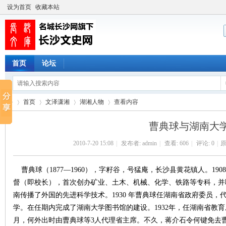
设为首页
收藏本站
首页
论坛
首页
文泽潇湘
湖湘人物
查看内容
曹典球与湖南大
2010-7-20 15:08
|
发布者:
admin
|
查看:
606
|
评论: 0
|
原
长
›
›
›
›
曹典球（1877—1960），字籽谷，号猛庵，长沙县黄花镇人。19
督（即校长），首次创办矿业、土木、机械、化学、铁路等专科，并
南传播了外国的先进科学技术。1930 年曹典球任湖南省政府委员
学。在任期内完成了湖南大学图书馆的建设。1932年，任湖南省教育厅
月，何外出时由曹典球等3人代理省主席。不久，蒋介石令何键免去