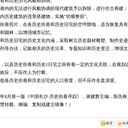
巷和历史旧宅风貌相协调。
巷内的无法进行风貌协调的现代建筑予以拆除，进行仿古再建；
内历史建筑的违章搭建物，实施“切瘤整容”。
街巷照片，在各历史街巷和历史旧宅的空坪隙地，适当恢复具有
和园林，以增强城市记忆。
和历史旧宅的历史文化内涵，采取树立历史题材雕塑、制作史迹
列等办法，记叙相关的历史沿革、专题知识和历史变迁，增强文
，以及历史街巷和历史
1
日宅之间有着一定的文化关联，在规划
模效应，不应作人为打断。
低各历史街巷和历史旧宅的人口密度，但不应作全盘清退。
年
8
月第一版《中国长沙·历史街巷寻踪》，谢建辉主编，陈先枢
禁转载、摘编、复制或建立镜像！）
邀请
收