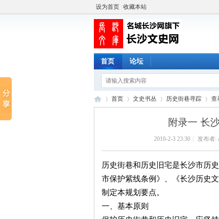
设为首页
收藏本站
首页
论坛
首页
文史书丛
历史街巷寻踪
查
附录一 长
2010-2-3 23:30
|
发布者:
长
›
›
›
›
历史街巷和历史旧宅是长沙市历史
市保护紫线条例》、《长沙历史文
制定本规划要点。
一、基本原则