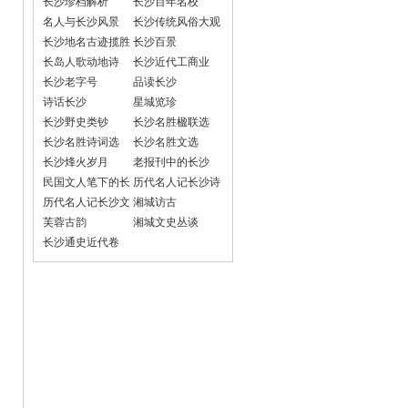
长沙珍档解析
长沙百年名校
名人与长沙风景
长沙传统风俗大观
长沙地名古迹揽胜
长沙百景
长岛人歌动地诗
长沙近代工商业
长沙老字号
品读长沙
诗话长沙
星城览珍
长沙野史类钞
长沙名胜楹联选
长沙名胜诗词选
长沙名胜文选
长沙烽火岁月
老报刊中的长沙
民国文人笔下的长
历代名人记长沙诗
沙
词选
历代名人记长沙文
湘城访古
选
芙蓉古韵
湘城文史丛谈
长沙通史近代卷