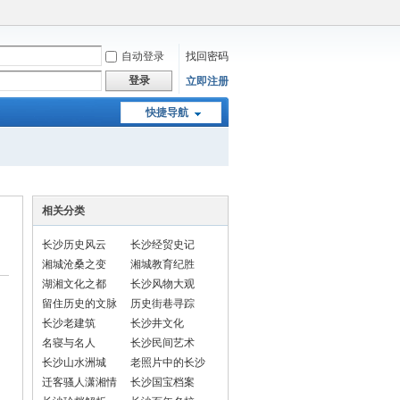
自动登录
找回密码
登录
立即注册
快捷导航
相关分类
长沙历史风云
长沙经贸史记
湘城沧桑之变
湘城教育纪胜
湖湘文化之都
长沙风物大观
留住历史的文脉
历史街巷寻踪
长沙老建筑
长沙井文化
名寝与名人
长沙民间艺术
长沙山水洲城
老照片中的长沙
迁客骚人潇湘情
长沙国宝档案