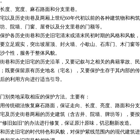
。
长度、宽度、麻石路面和分支里巷。
宅以及历史街巷及两厢上世纪
60
年代初以前的各种建筑物和构筑
坊、院墙、门窗、屋脊以及分支里巷的门额等。
保护各历史街巷和历史旧宅清末或清末民初时期的风格和风貌，
要立足观实，突出坡屋顶、封火墙、小歇山、石库门、木门窗等
沙个性，服务于整体风貌。
街巷和历史旧宅的历史沿革，又要记叙与之相关的典籍掌故、民
；既要保留原有历史地名（宅名），又要保护生存于其内部的传
后的利用方向进行适当引导。
门别类地采取相应的保护方法。主要有：
用传统砌法恢复麻石路面，保证走向、长度、亮度、路面和分支
宅及历史街巷两厢的历史建筑（含古井、院墙、牌坊等），要按
“修旧如旧”的办法进行修复，保证原汁原味，切忌翻新改造。
和历史旧宅的时代特色和风貌，对保护紫线范围内的现代建筑进