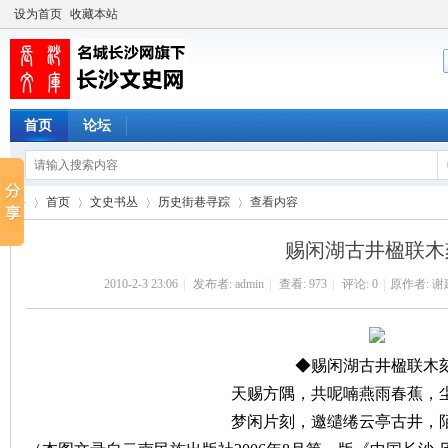
设为首页
收藏本站
首页
论坛
首页
文史书丛
历史街巷寻踪
查看内容
赐闲湖古井楹联木
2010-2-3 23:06
|
发布者:
admin
|
查看:
973
|
评论: 0
|
原作者: 谢
长
›
›
›
›
◆赐闲湖古井楹联木
天赐方隅，共呢喃燕雨春蕉，
梦闲片刻，邀缱绻云亭古井，