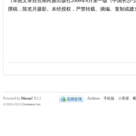
（本图文录自云南民族出版社
2006
年
8
月第一版《中国长沙·
撰稿，陈览月摄影。未经授权，严禁转载、摘编、复制或建
沙
文
Powered by
Discuz!
X3.2
|
Archiver
|
手机版
|
小黑屋
|
长
© 2001-2013
Comsenz Inc.
库