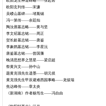
欧阳龙生神道碑略——张起岩
欧阳玄列传——宋濂
沙
吴嵝山墓碑——堵胤锡
冯一第传——余廷灿
陶汝鼐墓志略——黄与坚
李文炤墓志铭——周正
贺长龄墓志铭——唐鉴
李象鹍墓志铭——李星沅
唐鉴墓志铭——曾国藩
文
晚清思想界之慧星——梁启超
祭黄兴文——孙中山
题黄克强先生遗墨——胡元倓
黄克强先生甲辰避难西园事略——龙绂瑞
焦达峰传——章太炎
《新湖南》作者杨笃生——冯自由
库