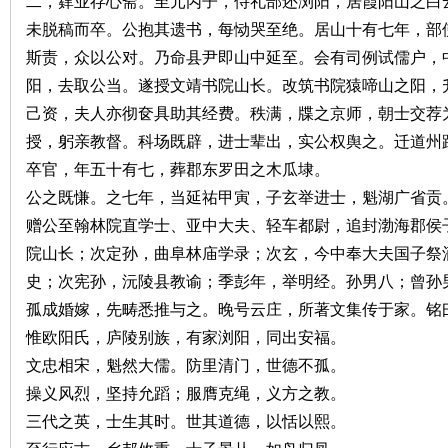
城
二，肄业存心斋。至元丙子，侍礼部还浏阳，居霞阳山之白
未脱稿而卒。公抱其遗书，每恸哭至绝。居山十有七年，部
斯责，众以公对。乃命县尹即山中延至。会有司例试儒户，
阳，去取公当。遂授文靖书院山长。改筑书院猿啼山之阳，
己资，夫人亦彻奁具助其经费。秩满，牒之京师，朝士交荐
授，躬亲教督。科场既辟，进士辈出，实公权舆之。迁道州
卒官，年五十有七，葬郡东罗田之木瓜埭。
公之既慊。之七年，当延祐甲寅，子玄举进士，魁湖广省贡
长
赠公至翰林院直学士、亚中大夫、轻车都尉，追封渤海郡侯
院山长；次定孙，曲阜林庙学录；次玄，今中奉大夫国子祭
史；次宪孙，沅陵县教谕；季彭年，举明经。孙男八；曾孙
孤成婚嫁，先畴悉推与之。晚号云庄，所著文集传于家。铭
惟欧阳氏，庐陵别族，有家浏阳，同出安福。
文忠相宋，魁然大儒。防里清门，世德不孤。
操义风烈，坚持允蹈；服膺克绳，义方之教。
沙
三代之英，士生其时。世其道德，以恬以熙。