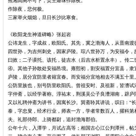
熊湘高阁不可下，焚王燔珠作除夜。
作除夜，悲何极。
~
三家举火烟熄，旦日长沙比寒食。
《欧阳龙生神道碑略》张起岩
公讳龙生，字成叔，欧阳氏。其先，冀之渤海人，从晋南渡
四世孙，为吉州刺史，因家庐陵。琮八世孙万，为安福令，
曰效；二子谟托、该托，徒吉水（后吉水析置永丰）。传二
④。其他子孙散处安福邑境。雍熙初，割安福置分宜县，隶
名
庐陵，居分宜防里者籍宜春。而安福分宜地相去不满五十里
公防里族也，别号防里欧阳氏。曾祖安时、及祖新，皆漕试
字仲斋，以经学著称。淳祐末，荆溪吴公子良漕湖南，辟庐
又以礼聘仲斋为讲书，因寓长沙。巽斋聆其讲说，叹曰：“长
泰，字忠叟，经术行业，师表一方，学者常数百人，擢科第
夫、礼部侍郎、上骑都尉，追封渤海郡伯。
公年十六，入潭学，月试占高等；相国古心江公判潭州，帖