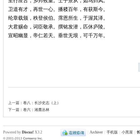
至行应古，乡邦攸重。士子景从，如鸟归凤。
卫道有才，再世一心。播耧百年，有获斯今。
纶章载颁，秩登侯伯。霈恩所生，于渥其泽。
大君赐命，词臣敬承。撰铭发潜，匹休庐陵。
宣昭幽显，帝仁若天。垂世无垠，可千万年。
网
上一篇：
卷八：长沙史志（上）
下一篇：
卷六：湘麓丛林
旗
Powered by
Discuz!
X3.2
|
Archiver
|
手机版
|
小黑屋
|
长
© 2001-2013
Comsenz Inc.