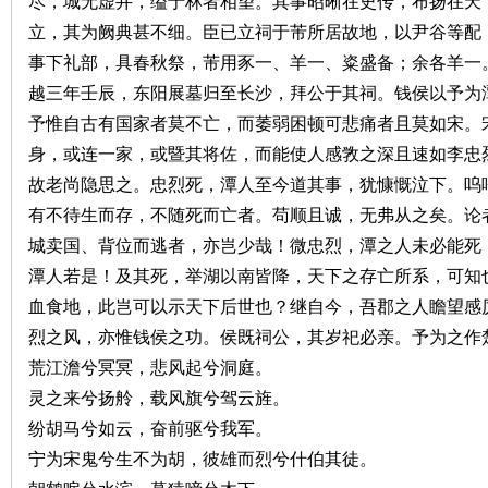
尽，城无虚井，缢于林者相望。其事昭晰在史传，布扬在天
立，其为阙典甚不细。臣已立祠于芾所居故地，以尹谷等配
事下礼部，具春秋祭，芾用豕一、羊一、粢盛备；余各羊一
越三年壬辰，东阳展墓归至长沙，拜公于其祠。钱侯以予为
予惟自古有国家者莫不亡，而萎弱困顿可悲痛者且莫如宋。
身，或连一家，或暨其将佐，而能使人感敩之深且速如李忠
沙
故老尚隐思之。忠烈死，潭人至今道其事，犹慷慨泣下。呜
有不待生而存，不随死而亡者。苟顺且诚，无弗从之矣。论
城卖国、背位而逃者，亦岂少哉！微忠烈，潭之人未必能死
潭人若是！及其死，举湖以南皆降，天下之存亡所系，可知
血食地，此岂可以示天下后世也？继自今，吾郡之人瞻望感
烈之风，亦惟钱侯之功。侯既祠公，其岁祀必亲。予为之作
荒江澹兮冥冥，悲风起兮洞庭。
文
灵之来兮扬舲，载风旗兮驾云旌。
纷胡马兮如云，奋前驱兮我军。
宁为宋鬼兮生不为胡，彼雄而烈兮什伯其徒。