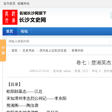
设为首页
收藏本站
首页
论坛
首页
文史书丛
历代名人记长沙文选
查看内容
卷七：楚湘英杰
2009-8-23 20:42
|
发布者:
admin
|
查看:
3222
|
评论: 0
|
原作者
长
›
›
›
›
【目录】
欧阳頠墓志——江总
宋知潭州李忠烈公祠记——李东阳
熊湘阁——陶汝鼐