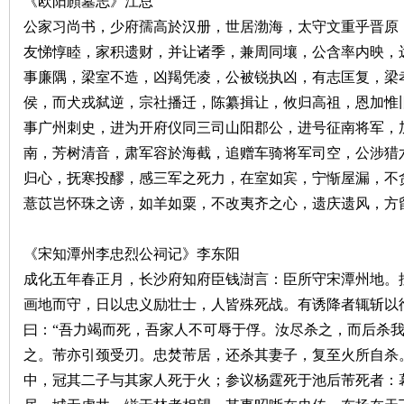
《欧阳頠墓志》江总
公家习尚书，少府孺高於汉册，世居渤海，太守文重乎晋原
友悌惇睦，家积遗财，并让诸季，兼周同壤，公含率内映，
事廉隅，梁室不造，凶羯凭凌，公被锐执凶，有志匡复，梁
侯，而犬戎弑逆，宗社播迁，陈纂揖让，攸归高祖，恩加惟
事广州刺史，进为开府仪同三司山阳郡公，进号征南将军，
南，芳树清音，肃军容於海截，追赠车骑将军司空，公涉猎
|
归心，抚寒投醪，感三军之死力，在室如宾，宁惭屋漏，不
薏苡岂怀珠之谤，如羊如粟，不改夷齐之心，遗庆遗风，方
《宋知潭州李忠烈公祠记》李东阳
成化五年春正月，长沙府知府臣钱澍言：臣所守宋潭州地。
画地而守，日以忠义励壮士，人皆殊死战。有诱降者辄斩以
曰：“吾力竭而死，吾家人不可辱于俘。汝尽杀之，而后杀我
长
之。芾亦引颈受刃。忠焚芾居，还杀其妻子，复至火所自杀
中，冠其二子与其家人死于火；参议杨霆死于池后芾死者：