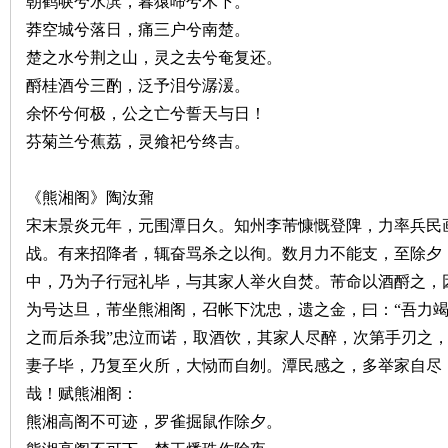
朝鹤唳兮水滨，暮猿啼兮木下。
莽空城兮落日，痛三户兮南楚。
楚之水兮荆之山，灵之去兮奄复还。
酹桂酒兮三酌，泛予泪兮潺湲。
史
余怀兮何极，公之亡兮誓天与日！
芬菊兰兮蕉荔，灵飨祀兮终吉。
《熊湘阁》陶汝鼐
宋末景炎元年，元围潭日久。知州李芾慷慨登陴，力率兵民
战。有来招降者，辄奋骂杀之以徇。数月力不能支，至除夕
中，乃为子行冠礼毕，与其家人举火自焚。芾命以酒酹之，因
网
为号达旦，芾坐熊湘阁，召帐下沈忠，遗之金，曰：“吾力
之而后杀我”忠泣而诺，取酒饮，其家人尽醉，次第手刃之
妻子毕，乃复至火所，大恸而自刎。潭民感之，多举家自尽
哉！赋熊湘阁：
熊湘高阁不可迹，罗雀掘鼠作除夕。