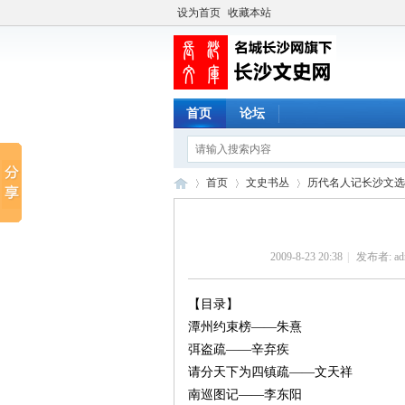
设为首页
收藏本站
首页
论坛
首页
文史书丛
历代名人记长沙文选
2009-8-23 20:38
|
发布者:
ad
长
›
›
›
【目录】
潭州约束榜——朱熹
弭盗疏——辛弃疾
请分天下为四镇疏——文天祥
南巡图记——李东阳