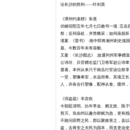
论长沙的胜利——叶剑英
《潭州约束榜》朱熹
伏睹绍熙五年七月七日敕书一项 :五
祭；近祠庙处，并禁樵采；如祠庙损坏
谨案 :《晋书》 :南中郎将湘州刺史
嘉。今数百年未有庙貌。
又案 :《长沙图志》 :故通判州军事
|
公讳玠、兵官赠右监门卫将军赵公讳聿
显著。本州从来只于南岳行官设位祭享
一堂，塑像奉安，永远崇奉。其谯王长
人，亦各合行塑像，配神从食。牒州，
《弭盗疏》辛弃疾
今朝廷清明。比年李金、赖文政、陈子
剪灭。良由州以趣办财赋为急，吏有残
长
不敢问田野之民，郡以聚敛害之，县以
盗，去将安之夫民为国本，而贪吏迫使