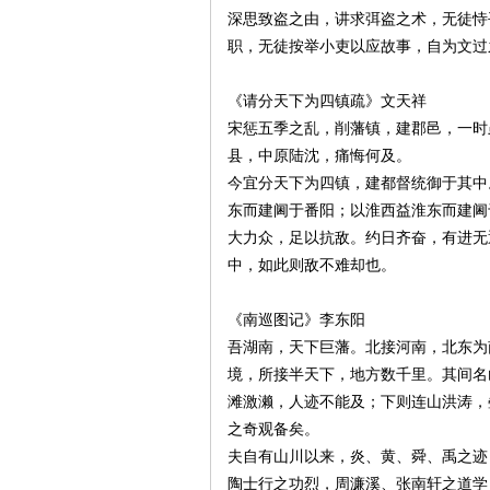
深思致盗之由，讲求弭盗之术，无徒恃
职，无徒按举小吏以应故事，自为文过
《请分天下为四镇疏》文天祥
宋惩五季之乱，削藩镇，建郡邑，一时
县，中原陆沈，痛悔何及。
沙
今宜分天下为四镇，建都督统御于其中
东而建阃于番阳；以淮西益淮东而建阃
大力众，足以抗敌。约日齐奋，有进无
中，如此则敌不难却也。
《南巡图记》李东阳
吾湖南，天下巨藩。北接河南，北东为
境，所接半天下，地方数千里。其间名
文
滩激濑，人迹不能及；下则连山洪涛，
之奇观备矣。
夫自有山川以来，炎、黄、舜、禹之迹
陶士行之功烈，周濂溪、张南轩之道学