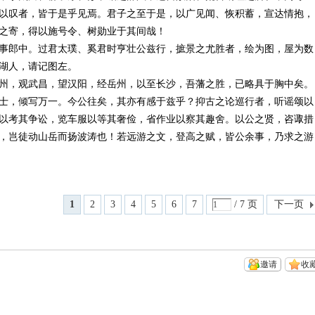
以叹者，皆于是乎见焉。君子之至于是，以广见闻、恢积蓄，宣达情抱，
之寄，得以施号令、树勋业于其间哉！
事郎中。过君太璞、奚君时亨壮公兹行，摭景之尤胜者，绘为图，屋为数
湖人，请记图左。
州，观武昌，望汉阳，经岳州，以至长沙，吾藩之胜，已略具于胸中矣。
士，倾写万一。今公往矣，其亦有感于兹乎？抑古之论巡行者，听谣颂以
以考其争讼，览车服以等其奢俭，省作业以察其趣舍。以公之贤，咨诹措
，岂徒动山岳而扬波涛也！若远游之文，登高之赋，皆公余事，乃求之游
1
2
3
4
5
6
7
/ 7 页
下一页
邀请
收