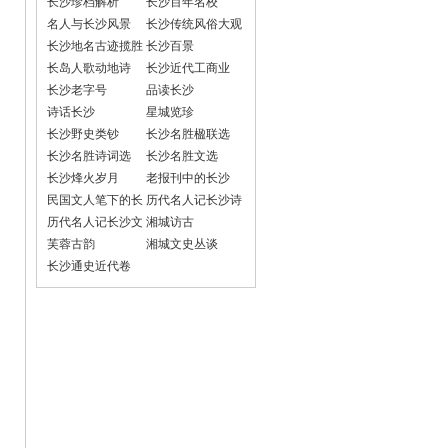
长沙珍档解析
长沙百年名校
名人与长沙风景
长沙传统风俗大观
长沙地名古迹揽胜
长沙百景
长岛人歌动地诗
长沙近代工商业
长沙老字号
品读长沙
诗话长沙
星城览珍
长沙野史类钞
长沙名胜楹联选
长沙名胜诗词选
长沙名胜文选
长沙烽火岁月
老报刊中的长沙
民国文人笔下的长
历代名人记长沙诗
沙
词选
历代名人记长沙文
湘城访古
选
芙蓉古韵
湘城文史丛谈
长沙通史近代卷