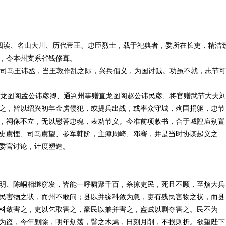
岳四渎、名山大川、历代帝王、忠臣烈士，载于祀典者，委所在长吏，精洁
，令本州支系省钱修葺。
谯国司马王讳丞，当王敦作乱之际，兴兵倡义，为国讨贼。功虽不就，志节可
赠直龙图阁孟公讳彦卿、通判州事赠直龙图阁赵公讳民彦、将官赠武节大夫刘
之，皆以绍兴初年金虏侵犯，或提兵出战，或率众守城，殉国捐躯，忠节
，祠像不立，无以慰荅忠魂，表劝节义。今准前项敕书，合于城隍庙别置
史虞悝、司马虞望、参军韩阶，主簿周崎、邓骞，并是当时协谋起义之
委官讨论，计度塑造。
明、陈峒相继窃发，皆能一呼啸聚千百，杀掠吏民，死且不顾，至烦大兵
民害物之状，而州不敢问；县以并缘科敛为急，吏有残民害物之状，而县
科敛害之，吏以乞取害之，豪民以兼并害之，盗贼以剽夺害之。民不为
为盗，今年剿除，明年刬荡，譬之木焉，日刻月削，不损则折。欲望陛下