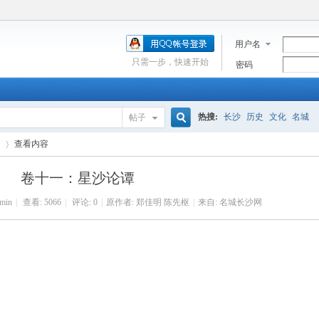
用户名
只需一步，快速开始
密码
热搜:
长沙
历史
文化
名城
帖子
搜
查看内容
卷十一：星沙论谭
索
min
|
查看:
5066
|
评论: 0
|
原作者: 郑佳明 陈先枢
|
来自: 名城长沙网
›