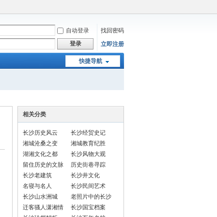
自动登录
找回密码
登录
立即注册
快捷导航
相关分类
长沙历史风云
长沙经贸史记
湘城沧桑之变
湘城教育纪胜
湖湘文化之都
长沙风物大观
留住历史的文脉
历史街巷寻踪
长沙老建筑
长沙井文化
名寝与名人
长沙民间艺术
长沙山水洲城
老照片中的长沙
迁客骚人潇湘情
长沙国宝档案