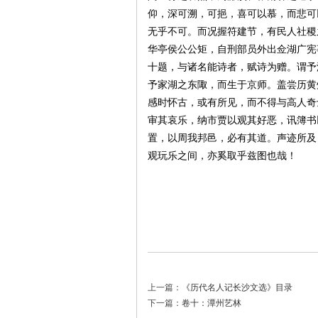
仰，深可溯，可挹，喜可以慕，而悲可
无乎不可。而况握符建节，有民人社稷
华亭侯公公矩，自刑部员外出佥湖广宪
十题，与诸名能诗者，赋诗为赠。谓予
史
予家湖之东陬，而生于京师。盖尝历黄
感时怀古，或有所见，而不得与高人奇
审其哀乐，纳市贾以观其好恶，讯簿书
置，以周我邦邑，必有其道。声迹所及
观玩乐之间，亦奚取乎兹图也哉！
网
上一篇：
《历代名人记长沙文选》目录
下一篇：
卷十：潭州艺林