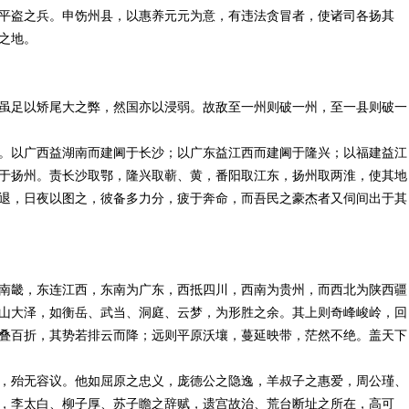
平盗之兵。申饬州县，以惠养元元为意，有违法贪冒者，使诸司各扬其
之地。
虽足以矫尾大之弊，然国亦以浸弱。故敌至一州则破一州，至一县则破一
。以广西益湖南而建阃于长沙；以广东益江西而建阃于隆兴；以福建益江
于扬州。责长沙取鄂，隆兴取蕲、黄，番阳取江东，扬州取两淮，使其地
退，日夜以图之，彼备多力分，疲于奔命，而吾民之豪杰者又伺间出于其
南畿，东连江西，东南为广东，西抵四川，西南为贵州，而西北为陕西疆
山大泽，如衡岳、武当、洞庭、云梦，为形胜之余。其上则奇峰峻岭，回
叠百折，其势若排云而降；远则平原沃壤，蔓延映带，茫然不绝。盖天下
，殆无容议。他如屈原之忠义，庞德公之隐逸，羊叔子之惠爱，周公瑾、
，李太白、柳子厚、苏子瞻之辞赋，遗宫故治、荒台断址之所在，高可