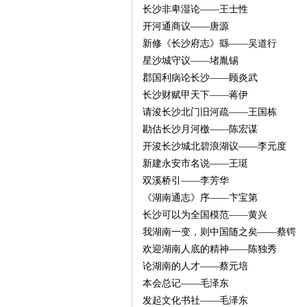
长沙非卑湿论——王士性
开河通商议——唐源
沙
新修《长沙府志》繇——吴道行
星沙城守议——堵胤锡
郡国利病论长沙——顾炎武
长沙财赋甲天下——蒋伊
请浚长沙北门旧河疏——王国栋
勘估长沙月河檄——陈宏谋
开浚长沙城北碧浪湖议——李元度
新建永安市名说——王珽
文
双溪桥引——李芳华
《湖南通志》序——卞宝第
长沙可以为全国模范——黄兴
我湖南一变，则中国随之矣——蔡锷
欢迎湖南人底的精神——陈独秀
论湖南的人才——蔡元培
本会总记——毛泽东
发起文化书社——毛泽东
库