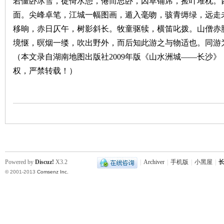
若僵卧冰雪，徒倚水憩，倦而思卧，因草铺席，捡叶堆枕。
面。尖峰卓笔，江城一幅图画，遁入毫吻，骇青缛绿，远走
沙
移晌，赤日仄午，树影斜长。牧童驱犊，横笛叱拨。山僧赤
境惬，暝烟一缕，吹出野外，而后知此游之与物适也。同游
（本文录自湖南地图出版社
2009
年版《山水洲城——长沙》
权，严禁转载！）
文
Powered by
Discuz!
X3.2
|
Archiver
|
手机版
|
小黑屋
|
长
© 2001-2013
Comsenz Inc.
库