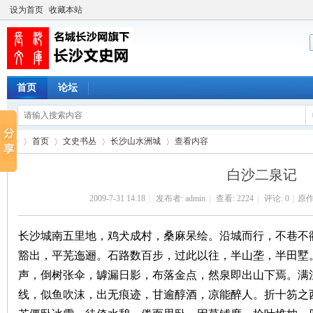
设为首页
收藏本站
首页
论坛
首页
文史书丛
长沙山水洲城
查看内容
白沙二泉记
2009-7-31 14:18
|
发布者:
admin
|
查看:
2224
|
评论: 0
|
原作
长
›
›
›
›
长沙城南五里地，鸡犬成村，桑麻呆绘。沿城而行，不巷不
豁出，平芜迤逦。石路数百步，过此以往，半山垄，半田墅
声，倒树张伞，罅漏日影，布落金点，然泉即出山下焉。满
线，似鱼吹沫，出无痕迹，甘逾醇酒，凉能醉人。折十笏之